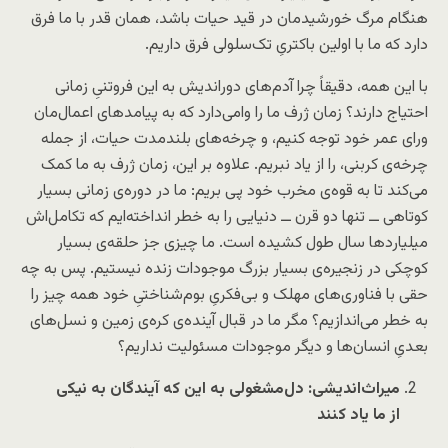
هنگام مرگ خورشیدمان در قید حیات باشد، همان قدر با ما فرق
دارد که ما با اولین باکتری‌ِ تک‌سلولی فرق داریم.
با این همه، دقیقاً چرا آدم‌های دوراندیش به این فروتنیِ زمانی
احتیاج دارند؟ زمان ژرف ما را وامی‌دارد که به پیامدهای اعمال‌مان
ورای عمر خود توجه کنیم، و چرخه‌های بلندمدت حیات، از جمله
چرخه‌ی کربنی، را از یاد نبریم. علاوه بر این، زمان ژرف به ما کمک
می‌کند تا به قوه‌ی مخرب خود پی بریم: ما در دوره‌ی زمانی بسیار
کوتاهی ــ تنها دو قرن ــ دنیایی را به خطر انداخته‌ایم که تکامل‌اش
میلیاردها سال طول کشیده است. ما چیزی جز حلقه‌ی بسیار
کوچکی در زنجیره‌ی بسیار بزرگ موجودات زنده نیستیم. پس به چه
حقی با فناوری‌های مهلک و بی‌فکریِ بوم‌شناختیِ خود همه چیز را
به خطر می‌اندازیم؟ مگر ما در قبال آینده‌ی کره‌ی زمین و نسل‌های
بعدیِ انسان‌ها و دیگر موجودات مسئولیت نداریم؟
میراث‌اندیشی: دل‌مشغولی به این که آیندگان به نیکی
از ما یاد کنند