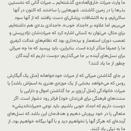
ما وارث میراث خارق‌العاده‌ی گذشته‌ایم ــ میراث آنانی که نخستین
بذرها را در زمین کاشتند، شهرهایی را ساختند که اکنون در آنها
ساکن‌ایم، و به اکتشافات پزشکی‌ای دست یافتند که از آنها سود
می‌بریم. اما علاوه بر «اجداد خوب»، «اجدادی بد»ی هم داشته‌ایم.
برای مثال، می‌توان به کسانی اشاره کرد که میراث‌شان نژادپرستی و
تعصب دوران استعمار و برده‌داری بود که نظام‌های عدالت کیفریِ
ما را عمیقاً متأثر کرده است. بنابراین، باید پرسید که ما چه میراثی
برای نسل‌های آینده بر جا می‌گذاریم: دوست داریم که آیندگان
چطور از ما یاد کنند؟
بر جای گذاشتن میراثی که از میراث خودخواهانه (مثل یک اُلیگارش
روس که می‌خواهد بخشی از یک موزه‌ی هنری به اسم‌اش باشد) یا
میراث خانوادگی (مثل آرزوی بر جا گذاشتن اموال و دارایی یا
سنت‌های فرهنگی برای فرزندان خود) فراتر رود دشوار است. اگر
دوست داریم که اجداد خوبی باشیم، باید نوعی «میراث‌اندیشیِ»
متعالی را در خود پرورش دهیم و هدف‌مان این باشد که نسل‌های
آینده‌ای که هرگز آنها را نخواهیم دید و با آنها بیگانه خواهیم بود، از
ما به نیکی یاد کنند.