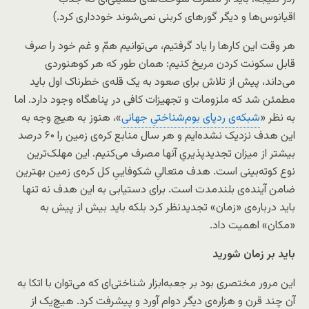
اقیانوس‌ها و دیگر گورهای کربنی نمی‌شوند خودداری کرد.)
هر وقت این کارها را یاد گرفتیم، می‌توانیم همّ و غم خود را صرف
قابل سکونت کردن مریخ کنیم: همان طور که هر کوهنوردی
می‌داند، پیش از تلاش برای صعود به یک قله‌ی خطرناک اول باید
مطمئن شد که ملزومات و تجهیزات کافی در پناهگاه وجود دارد. اما
به نظر «
شبکه‌ی ردپای بوم‌شناختیِ جهانی
»، هنوز به هیچ وجه به
این هدف نزدیک نشده‌ایم و هر سال منابع کره‌ی زمین را ۶۰ درصد
بیشتر از میزان تجدیدپذیریِ آنها مصرف می‌کنیم. این مهلک‌ترین
نوع کوته‌بینی است. هدف متعالیِ شکوفاییِ کل کره‌ی زمین بهترین
ضامن آینده‌ی بلندمدت است. برای دستیابی به این هدف نه تنها
باید درباره‌ی «زمان» تجدیدنظر کرد بلکه باید بیش از پیش به
«مکان» اهمیت داد.
باید بر زمان شورید
این مرور مختصری بود بر جعبه‌ابزار شناختی‌ای که می‌توان با اتکا به
آن چند قرن و هزاره‌ی دیگر دوام آورد و پیشرفت کرد. هیچ‌یک از