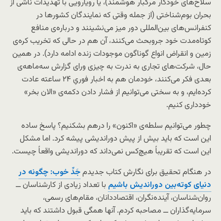
سلاح‌های خودکار مرگبار هوشمند)، یا رویارویی با تهدیدات ناشی از
بحران بوم‌شناختی (از جمله وقتی که نمایندگان کشورها در
کنفرانس‌های بین‌المللی دور میز می‌نشینند و درباره‌ی منافع
کوتاه‌مدت خود جروبحث می‌کنند، آن هم در حالی که تخریب کره‌ی
زمین و انقراض انواع گوناگون موجودات زنده ادامه دارد). در همین
حال، شرکت‌های تجاری به ندرت به چیزی ورای گزارش سه‌ماهه‌ی
بعدی فکر می‌کنند، خودمان هم به اخبار فوریِ ۲۴ ساعته عادت
کرده‌ایم، و به سختی می‌توانیم از فشار دادن دکمه‌ی «الان بخر»
خودداری کنیم.
چطور می‌توانیم سلطه‌ی «اکنون» را درهم بشکنیم؟ پاسخ ساده
این است که باید بیش از پیش دوراندیشی پیشه کرد. اما مشکل
این است که تقریباً هیچ‌کس نمی‌داند که دوراندیشی واقعاً چیست.
در هنگام تحقیق برای نگارش کتاب جدیدم
جَدِّ خوب: چگونه در
دنیای کوته‌بین دوراندیش باشیم
با تعداد زیادی از کارشناسان ــ
روان‌شناسان، آینده‌نگران، اقتصاددانان، مقام‌های رسمی،
سرمایه‌گذاران ــ مصاحبه کردم. آنها همگی قبول داشتند که باید