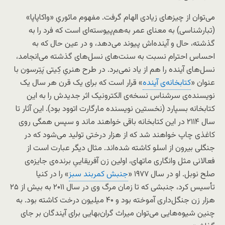
می‌توان از چیزهای زیادی الهام گرفت. مفهوم مائوریِ «واکاپاپا»
(تبارشناسی) به معنای عمر به‌هم‌پیوسته‌ای است که فرد را به
گذشته، حال و آینده‌اش پیوند می‌دهد، و در عین حال که به
احساس احترام نسبت به سنت‌های نسل‌های گذشته می‌انجامد،
نسل‌های آینده را هم از یاد نمی‌برد. در طرح هنریِ کِیتی پَتِرسون با
عنوان «
کتابخانه‌ی آینده
» قرار است که برای یک قرن هر سال یک
نویسنده‌ی سرشناس نسخه‌ی الکترونیک اثر جدیدش را به این
کتابخانه بسپارد (نخستین نویسنده مارگارت اتوود بود). این آثار تا
سال ۲۱۱۴ در این کتابخانه باقی خواهند ماند و سپس همگی روی
کاغذی چاپ خواهند شد که از هزار درختی تولید می‌شود که در
جنگلی بیرون از اسلو کاشته شده‌اند. مثال دیگر عبارت است از
فعالانی مثل وانگاری ماتهای، اولین زن آفریقاییِ برنده‌ی جایزه‌ی
صلح نوبل. او در سال ۱۹۷۷ «
جنبش کمربند سبز
» را در کنیا
تأسیس کرد، جنبشی که تا زمان مرگ وی در سال ۲۰۱۱ به بیش از ۲۵
هزار زن جنگل‌داری آموخته بود و ۴۰ میلیون درخت کاشته بود. به
چنین شیوه‌هایی می‌توان میراث گران‌بهایی برای آیندگان بر جای