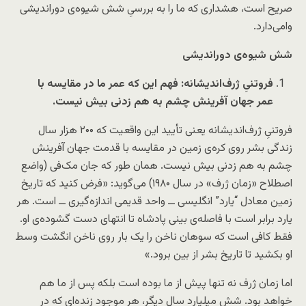
صریح است، هشداری که ما را به بررسیِ شش شیوه‌ی دوراندیشی
وامی‌دارد.
شش شیوه‌ی دوراندیشی
فروتنیِ ژرف‌اندیشانه: فهم این که عمر ما در مقایسه با
عمر جهان آفرینش چشم به هم زدنی بیش نیست.
فروتنیِ ژرف‌اندیشانه یعنی تأیید این واقعیت که ۲۰۰ هزار سال
زندگی بشر روی کره‌ی زمین در مقایسه با قدمت جهان آفرینش
چشم به هم زدنی بیش نیست. همان طور که جان مک‌فی (واضع
اصطلاح «زمان ژرف» در سال ۱۹۸۰) می‌گوید: «فرض کنید که تاریخ
زمین معادل “یارد” انگلیسی ــ واحد قدیمی اندازه‌گیری ــ است. هر
یارد برابر است با فاصله‌ی بینی پادشاه تا انتهای دست گشوده‌ی او.
فقط کافی است که سوهان ناخن را یک بار روی ناخن انگشت وسط
او بکشید تا تاریخ بشر از بین برود.»
اما زمان ژرف نه تنها پیش از ما بوده است بلکه پس از ما هم
خواهد بود. شش میلیارد سال دیگر، هر موجود زنده‌ای که در