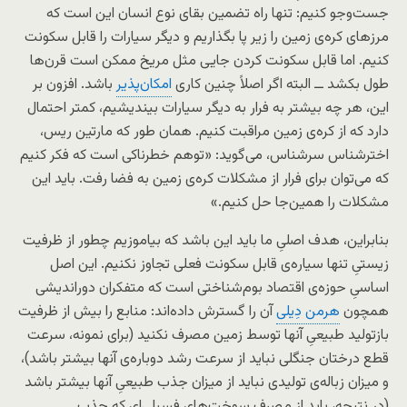
جست‌وجو کنیم: تنها راه تضمین بقای نوع انسان این است که
مرزهای کره‌ی زمین را زیر پا بگذاریم و دیگر سیارات را قابل سکونت
کنیم. اما قابل سکونت کردن جایی مثل مریخ ممکن است قرن‌ها
طول بکشد ــ البته اگر اصلاً چنین کاری
امکان‌پذیر
باشد. افزون بر
این، هر چه بیشتر به فرار به دیگر سیارات بیندیشیم، کمتر احتمال
دارد که از کره‌ی زمین مراقبت کنیم. همان طور که مارتین ریس،
اخترشناس سرشناس، می‌گوید: «توهم خطرناکی است که فکر کنیم
که می‌توان برای فرار از مشکلات کره‌ی زمین به فضا رفت. باید این
مشکلات را همین‌جا حل کنیم.»
بنابراین، هدف اصلیِ ما باید این باشد که بیاموزیم چطور از ظرفیت
زیستیِ تنها سیاره‌ی قابل سکونت فعلی تجاوز نکنیم. این اصل
اساسیِ حوزه‌ی اقتصاد بوم‌شناختی است که متفکران دوراندیشی
همچون
هرمن دِیلی
آن را گسترش داده‌اند: منابع را بیش از ظرفیت
بازتولید طبیعیِ آنها توسط زمین مصرف نکنید (برای نمونه، سرعت
قطع درختان جنگلی نباید از سرعت رشد دوباره‌ی آنها بیشتر باشد)،
و میزان زباله‌ی تولیدی نباید از میزان جذب طبیعیِ آنها بیشتر باشد
(در نتیجه، باید از مصرف سوخت‌های فسیلی‌ای که جذب