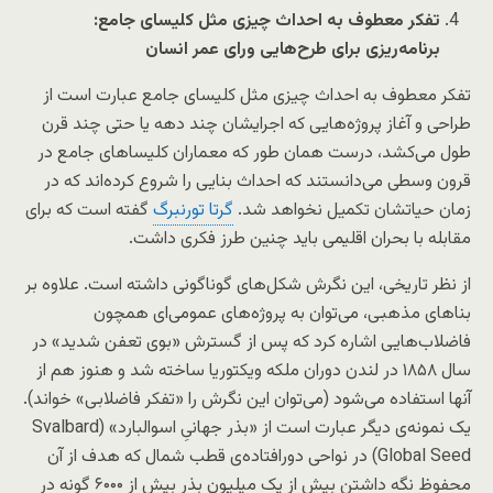
تفکر معطوف به احداث چیزی مثل کلیسای جامع‌:
برنامه‌ریزی برای طرح‌هایی ورای عمر انسان
تفکر معطوف به احداث چیزی مثل کلیسای جامع‌ عبارت است از
طراحی و آغاز پروژه‌هایی که اجرایشان چند دهه یا حتی چند قرن
طول می‌کشد، درست همان طور که معماران کلیساهای جامع در
قرون وسطی می‌دانستند که احداث بنایی را شروع کرده‌اند که در
زمان حیاتشان تکمیل نخواهد شد.
گرتا تورنبرگ
گفته است که برای
مقابله با بحران اقلیمی باید چنین طرز فکری داشت.
از نظر تاریخی، این نگرش شکل‌های گوناگونی داشته است. علاوه بر
بناهای مذهبی، می‌توان به پروژه‌های عمومی‌ای همچون
فاضلاب‌هایی اشاره کرد که پس از گسترش «بوی تعفن شدید» در
سال ۱۸۵۸ در لندن دوران ملکه‌ ویکتوریا ساخته شد و هنوز هم از
آنها استفاده می‌شود (می‌توان این نگرش را «تفکر فاضلابی» خواند).
یک نمونه‌ی دیگر عبارت است از «بذر جهانیِ اسوالبارد» (
Svalbard
Global Seed
) در نواحی دورافتاده‌ی قطب شمال که هدف از آن
محفوظ نگه داشتن بیش از یک میلیون بذر بیش از ۶۰۰۰ گونه در