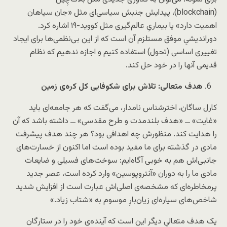
(
blockchain
)، پیدایش جنبش سیاسی‌ای مثل «جان سیاهان
اهمیت دارد» یا بیماری‌ِ عالم‌گیری مثل کووید-۱۹ اشاره کرد.
دوراندیشیِ موفق مستلزم آن است که از این بی‌نظمی‌ها برای ایجاد
تغییری اساسی (تحول) استفاده کنیم و اجازه ندهیم که نظام
قدیمی آنها را در خود حل کند.
هدف متعالی: تلاش برای شکوفایی کل کره‌ی زمین
کارل ساگان، اخترشناس نامدار، می‌گفت که هر جامعه‌ای باید
«غایت» ــ «هدف بلندمدت و طرح مقدسی» ــ داشته باشد که آن
را هدایت کند. منظورش چه اهدافی بود؟ هر چند هدف پیشرفت
مادی در گذشته برای ما مفید بوده است اما اکنون از خسارت‌های
جانبی‌اش هم به خوبی آگاه‌ایم: سوخت‌های فسیلی و ضایعات
مادی ما را به دوران «آنتروپوسین» وارد کرده است، عصر جدید
پرمخاطره‌ای که مشخصه‌ی اصلی‌اش عبارت است از افزایش شدید
شاخص‌های سیاره‌ای زیان‌بارِ موسوم به «شتاب زیاد.»
یک هدف متعالیِ دیگر این است که آینده‌ی خود را در ستارگان