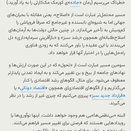
خطرناک می‌رسیم (رمان «
جاده
»ی کورمک مک‌کارتی را به یاد آورید.)
مسیر محتمل‌تر عبارت است از «اصلاح»، یعنی مقابله با بحران‌های
جهانی اما به شیوه‌ای نابسنده و غیرجامع که صرفاً فروپاشی را
کم‌وبیش به تأخیر می‌اندازد. در چنین حالتی دولت‌ها به آرمان‌های
اصلاح‌طلبانه‌ای همچون «رشد سبز» و «بازآفرینیِ سرمایه‌داری» دل
می‌بندند یا این عقیده را باور می‌کنند که به زودی فناوری
راه‌حل‌هایی را در اختیار آنها قرار خواهد داد.
سومین مسیر عبارت است از «تحول» که در این صورت ارزش‌ها و
نهادهای جامعه از بیخ و بن تغییر می‌کند و به ایجاد تمدنی پایدارتر
معطوف می‌شود. برای مثال، الگوهای رشد اقتصادی را کنار
می‌گذاریم و از الگوهای اقتصادی‌ای همچون «
اقتصاد دوناتی
» یا
«
قرارداد جدید سبز
» پیروی می‌کنیم که چیزی غیر از رشد را در نظر
می‌گیرند.
البته «بی‌نظمی‌ها»یی هم وجود خواهد داشت. اینها نوآوری‌ها یا
رویدادهایی هستند که فرصتی برای تغییر مسیر فراهم می‌کنند.
برای نمونه، می‌توان به فناوری جدیدی مثل بلاک‌چِین