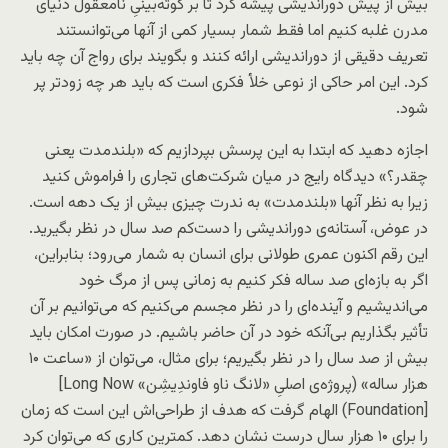
بیش از پیش دوراندیشی پیشه کرد تا بر کوته‌بینیِ نامعقول دنیای
مدرن غلبه کنیم اما فقط شمار بسیار کمی از آنها می‌توانستند
تعریف دقیقی از دوراندیشی ارائه کنند و بگویند برای رواج آن چه باید
کرد. این امر حاکی از نوعی خلأ فکری است که باید هر چه زودتر پر
شود.
اجازه دهید که ابتدا به این پرسش بپردازیم که «بلندمدت یعنی
چقدر؟» دیدگاه رایج در میان شرکت‌های تجاری را فراموش کنید
زیرا به نظر آنها «بلندمدت» به ندرت چیزی بیش از یک دهه است.
در عوض، آستانه‌ی دوراندیشی را دست‌کم صد سال در نظر بگیرید.
این رقم اکنون عمری طولانی برای انسان به شمار می‌رود؛ بنابراین،
اگر به بازه‌ای صد ساله فکر کنیم به زمانی پس از مرگ خود
می‌اندیشیم و آینده‌ای را در نظر مجسم می‌کنیم که می‌توانیم بر آن
تأثیر بگذاریم بی‌آنکه خود در آن حاضر باشیم. در صورت امکان باید
بیش از صد سال را در نظر بگیریم؛ برای مثال، می‌توان از «ساعت ۱۰
هزار ساله» (پروژه‌ی اصلیِ «لانگ ناو فاوندِیشِن»
[Long Now
Foundation]
) الهام گرفت که هدف از طراحی‌اش این است که زمان
را برای ۱۰ هزار سال درست نشان دهد. کمترین کاری که می‌توان کرد