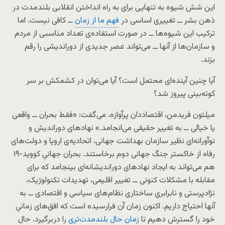
این شش شیوه به تنهایی برای به راه انداختن انقلابی بلندمدت در
ذهن بشر ــ تغییری اساسی در
فهم ما از زمان
ــ کافی نیست. اما
ترکیب این شیوه‌ها ــ در صورت استفاده‌ی تعداد مناسبی از مردم
و سازمان‌ها از آنها ــ می‌تواند عصر جدیدی از دوراندیشی را رقم
بزند.
آیا چنین آینده‌ای محتمل است؟ آیا می‌توان در کشمکش بر سر
کوته‌بینی پیروز شد؟
میلتون فریدمن، اقتصاددان پرآوازه، می‌گفت: «فقط بحران ــ واقعی
یا خیالی ــ به تغییر حقیقی می‌انجامد.» نهادهای دوراندیش و
نوآورانه‌ای نظیر سازمان بهداشت جهانی، اتحادیه‌ی اروپا و دولت‌های
رفاه از خاکستر جنگ جهانی دوم برخاستند. بحران جهانیِ کووید-۱۹
هم می‌تواند به ایجاد نهادهای دوراندیشانه‌ای بینجامد که برای
مقابله با مشکلات کنونی ــ تغییر اقلیمی، تهدیدات تکنولوژیک،
نژادپرستی و نابرابریِ ساختاری نظام‌های سیاسی و اقتصادی ــ به
آنها احتیاج داریم. اکنون زمان آن فرارسیده است که افق‌های زمانیِ
خود را گسترش دهیم تا
زمان حال بلندمدت‌تری
را دربرگیرد. حال