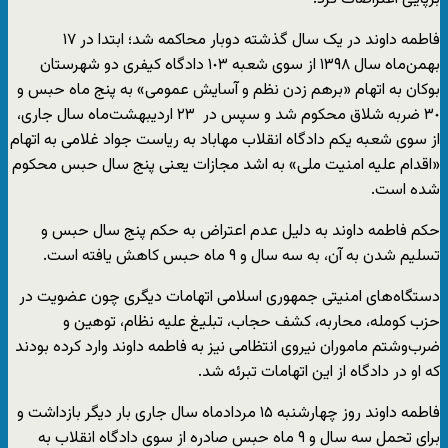
فاطمە داوند در یک سال گذشته دوبار محاکمه شد؛ ابتدا در ١٧
بهمن‌ماه سال ١٣٩٨ از سوی شعبە ١٠٣ دادگاه کیفری دو شهرستان
بوکان بە اتهام «برهم زدن نظم و آسایش عمومی» بە پنج ماه حبس و
٣٠ ضربە شلاق محکوم شد و سپس در ٢٣ اردیبهشت‌ماه سال ‌جاری،
از سوی شعبە یکم دادگاه انقلاب مهاباد بە ریاست جواد غلامی بە اتهام
«اقدام علیە امنیت ملی» بە اشد مجازات یعنی پنج سال حبس محکوم
شدە است.
حکم فاطمه داوند به دلیل عدم اعتراض به حکم پنج سال حبس و
تسلیم شدن بە آن، بە سه سال و ٩ ماه حبس کاهش یافتە است.
دستگاه‌های امنیتی جمهوری اسلامی اتهامات دیگری چون عضویت در
حزب کوملە، محاربە، کشف حجاب، تبلیغ علیە نظام، توهین و
ضرب‌و‌شتم ماموران نیروی انتظامی نیز به فاطمه داوند وارد کرده بودند
که او در دادگاه از این اتهامات تبرئه شد.
فاطمە داوند روز چهارشنبه ۱۵ مردادماه سال‌ جاری بار دیگر بازداشت و
برای تحمل سه سال و ۹ ماه حبس صادره از سوی دادگاه انقلاب به