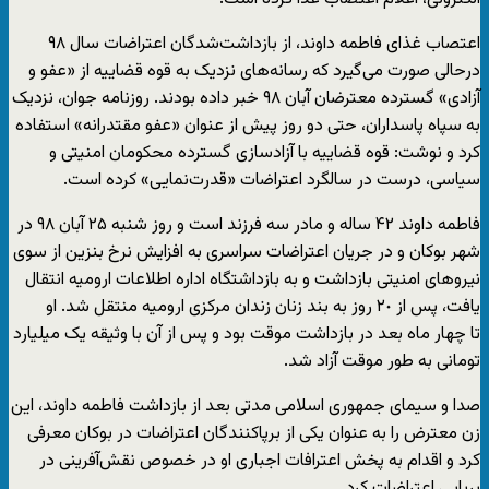
اعتصاب غذای فاطمه داوند، از بازداشت‌شدگان اعتراضات سال ۹۸
درحالی صورت می‌گیرد که رسانه‌های نزدیک به قوه قضاییه از «عفو و
آزادی» گسترده معترضان آبان ۹۸ خبر داده بودند. روزنامه جوان، نزدیک
به سپاه پاسداران، حتی دو روز پیش از عنوان «عفو مقتدرانه» استفاده
کرد و نوشت: قوه قضاییه با آزادسازی گسترده محکومان امنیتی و
سیاسی، درست در سالگرد اعتراضات «قدرت‌نمایی» کرده است.
فاطمه داوند ۴۲ سالە و مادر سە فرزند است و روز شنبە ٢۵ آبان ٩٨ در
شهر بوکان و در جریان اعتراضات سراسری بە افزایش نرخ بنزین از سوی
نیروهای امنیتی بازداشت و بە بازداشتگاه ادارە اطلاعات ارومیە انتقال
یافت، پس از ٢٠ روز بە بند زنان زندان مرکزی ارومیە منتقل شد. او
تا چهار ماه بعد در بازداشت موقت بود و پس از آن با وثیقه یک میلیارد
تومانی به طور موقت آزاد شد.
صدا و سیمای جمهوری اسلامی مدتی بعد از بازداشت فاطمه داوند، این
زن معترض را به عنوان یکی از برپاکنندگان اعتراضات در بوکان معرفی
کرد و اقدام به پخش اعترافات اجباری او در خصوص نقش‌آفرینی در
برپایی اعتراضات کرد.