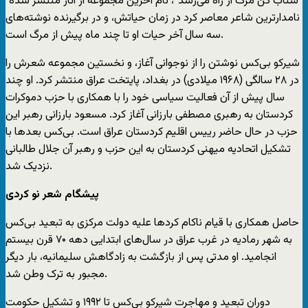
“شتاب کن مرگ از راه می‌رسد”، نام آخرین مجموعه از آثار منتشر شده‌
نامدارترین شاعر معاصر کرد در زمان حیاتش، و در برگیرنده‌ نوشته‌های
سه سال آخر حیات او تا چند ماه پیش از مرگ است.
شیرکو بی‌کس نوشتن را از نوجوانی آغاز، و نخستین مجموعه شعرش را
در ۲۸ سالگی (۱۹۶۸ میلادی) در بغداد، پایتخت عراق منتشر کرد. او چند
سال پیش از آن فعالیت سیاسی خود را با همکاری با حزب دموکرات
کردستان به رهبری مصطفی بارزانی آغاز کرد. مسعود بارزانی رهبر این
حزب در حال حاضر رییس اقلیم کردستان عراق است. بی‌کس بعدها با
تشکیل اتحادیه میهنی کردستان به این حزب و رهبر آن جلال طالبانی
نزدیک شد.
پیشگام شعر نو کردی
حاصل همکاری با قیام ناکام کردها علیه دولت مرکزی به تبعید بی‌کس
به شهر رمادیه در غرب عراق در سال‌های ابتدایی دهه ۷۰ قرن بیستم
انجامید. او مدتی پس از بازگشت به زادگاهش سلیمانیه، بار دیگر
مجبور به ترک وطن شد.
دوران تبعید و مهاجرت شیرکو بی‌کس تا ۱۹۹۲ و تشکیل حکومت