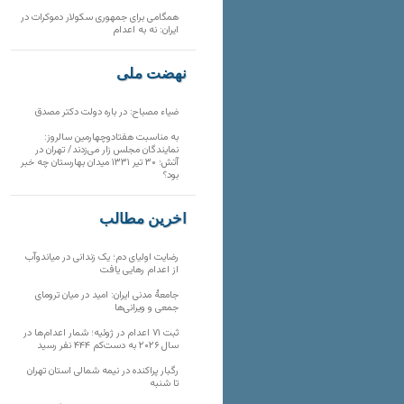
همگامی برای جمهوری سکولار دموکرات در
ایران: نه به اعدام
نهضت ملی
ضیاء مصباح: در باره دولت دکتر مصدق
به مناسبت هفتادوچهارمین سالروز:
نمایندگان مجلس زار می‌زدند/ تهران در
آتش؛ ۳۰ تیر ۱۳۳۱ میدان بهارستان چه خبر
بود؟
آخرین مطالب
رضایت اولیای دم؛ یک زندانی در میاندوآب
از اعدام رهایی یافت
جامعهٔ مدنی ایران: امید در میان ترومای
جمعی و ویرانی‌ها
ثبت ۷۱ اعدام در ژوئیه؛ شمار اعدام‌ها در
سال ۲۰۲۶ به دست‌کم ۴۴۴ نفر رسید
رگبار پراکنده در نیمه شمالی استان تهران
تا شنبه