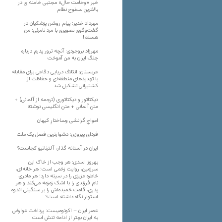
خبر «وخامت حال» مجتبی خامنه‌ای در
بالاترین سطوح نظام
مهرداد خدیر: پیام روشن پزشکیان در
گفت‌و‌گوی تصویری با مرد نامرئی: من
هستم!
مهرزاد بروجردی: آنچه ترور پدرم درباره
جنگ ایران به من آموخت
عربستان: ائتلاف دریایی دفاعی برای مقابله
با تهدیدهای منطقه‌ای و حفاظت از
کشتیرانی تشکیل شد
دیکتاتور و دیکتاتوری (ترجمه از آلمانی) +
متن آلمانی + متن انگلیسی نوشته
‌امواجِ گرانشی وساختارِ کیهان
فردای پیروزی؛ دشوارترین فصل یک ملت
ایران در آستانه گذار، آلترناتیو کجاست؟
بهروز اسدی: هر وجب از خاک‌ این
سرزمین، روایت زخمی است؛ هر خانه‌ای،
خاطره عزیزی را در سینه دارد؛ هر مادری،
نام فرزندی را با اشک زمزمه می‌کند و هر
پدری، قامت خمیده‌اش را بر سنگینی اندوه
استوار نگاه داشته است؟
عصر ایران – اکونومیست: پرداخت عوارض
به ایران بهتر از ادامه تنش است