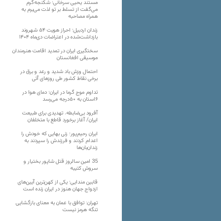
مستند یحیی سرخانی؛ شکنجه‌گرم
می‌گفت از تسلط بر تو لذت می‌برم به
همراه مصاحبه
زندان اردبیل؛ احراز هویت ۵۴ شهروند
بازداشت‌شده در اعتراضات دی‌ماه ۱۴۰۴
سختگیری ایران در تمدید اقامت هنرمندان
موسیقی افغانستان
احتمال وزش باد شدید و رعد و برق در
برخی نقاط کشور طی روزهای آتی
تداوم موج گرما در ایران؛ دمای هوا در
۶استان به ۵۰درجه می‌رسد
آفرود بی‌ضابطه، تهدیدی برای طبیعت
ایران/ آغاز برخورد قاطع با متخلفان
ایران رحیم‌پور؛ زنی بهایی که خودش را
اعدام کردند و فرزندش را سپردند به
زندان‌بان‌ها
35 امین سالروز قتل شاپور بختیار و
سروش کتیبه
قابین مندایی؛ یکی از کهن‌ترین آیین‌های
ازدواج جهان هنوز در ایران زنده است
تهران: توافق با عمان به معنای بازگشایی
تنگه هرمز نیست