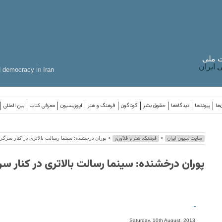
 ملی
ایران
d
democracy
in
Iran
‌ها
پیوندها
دیدگاه‌ها
حقوق بشر
گوناگون
فرهنگ و هنر
اپوزیسیون
معرفی کتاب
بین المللی
سایت ملیون ایران
فرهنگ، هنر و فنآوری
>
> پوران درخشنده: سینما رسالت بالاتری در کنار سرگرم
پوران درخشنده: سینما رسالت بالاتری در کنار سر
-
Saturday, 10th August, 2013