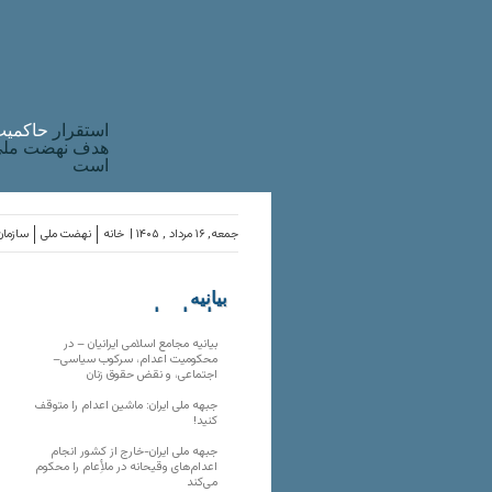
استقرار
حاکميت
هدف نهضت ملی 
است
جمعه, ۱۶ مرداد , ۱۴۰۵ |
خانه
نهضت ملی
سازمان
بیانیه
سازمان‌های
ملی
بیانیه مجامع اسلامی ایرانیان – در
محکومیت اعدام، سرکوب سیاسی–
اجتماعی، و نقض حقوق زنان
جبهه ملی ایران: ماشین اعدام را متوقف
کنید!
جبهه ملی ایران-خارج از کشور انجام
اعدام‌های وقیحانه در ملأِعام را محکوم
می‌کند