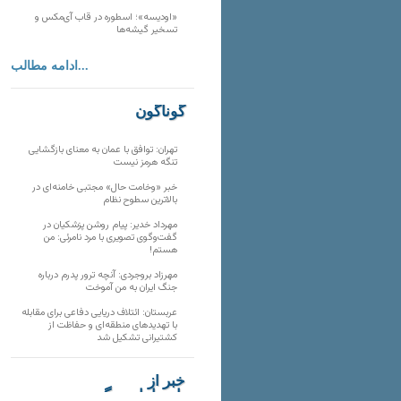
«اودیسه»؛ اسطوره در قاب آی‌مکس و
تسخیر گیشه‌ها
ادامه مطالب...
گوناگون
تهران: توافق با عمان به معنای بازگشایی
تنگه هرمز نیست
خبر «وخامت حال» مجتبی خامنه‌ای در
بالاترین سطوح نظام
مهرداد خدیر: پیام روشن پزشکیان در
گفت‌و‌گوی تصویری با مرد نامرئی: من
هستم!
مهرزاد بروجردی: آنچه ترور پدرم درباره
جنگ ایران به من آموخت
عربستان: ائتلاف دریایی دفاعی برای مقابله
با تهدیدهای منطقه‌ای و حفاظت از
کشتیرانی تشکیل شد
خبر از
تارنماهای دیگر