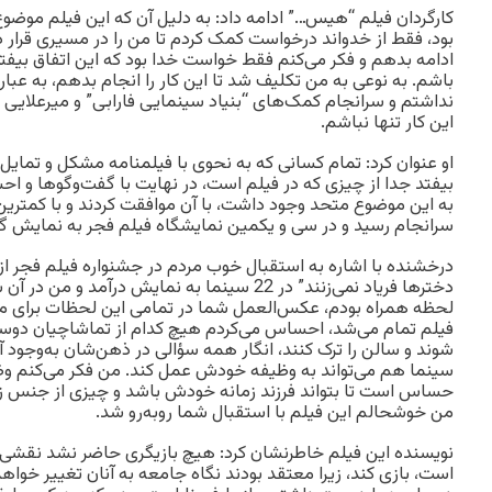
کارگردان فیلم “هیس…” ادامه داد: به دلیل آن که این فیلم مو
بود، فقط از خدواند درخواست کمک کردم تا من را در مسیری قرار 
ادامه بدهم و فکر می‌کنم فقط خواست خدا بود که این اتفاق بیفتد 
باشم. به نوعی به من تکلیف شد تا این کار را انجام بدهم، به عبار
نداشتم و سرانجام کمک‌های “بنیاد سینمایی فارابی” و میرعلایی
این کار تنها نباشم.
او عنوان کرد: تمام کسانی که به نحوی با فیلمنامه مشکل و تمایل د
بیفتد جدا از چیزی که در فیلم است، در نهایت با گفت‌وگوها و
به این موضوع متحد وجود داشت، با آن موافقت کردند و با کمترین
سرانجام رسید و در سی و یکمین نمایشگاه فیلم فجر به نمایش گ
درخشنده با اشاره به استقبال خوب مردم در جشنواره فیلم فجر از
دخترها فریاد نمی‌زنند” در 22 سینما به نمایش درآمد
لحظه همراه بودم، عکس‌العمل شما در تمامی این لحظات برای من 
فیلم تمام می‌شد، احساس می‌کردم هیچ کدام از تماشاچیان دوست
شوند و سالن را ترک کنند، انگار همه سؤالی در ذهن‌شان به‌وجود
سینما هم می‌تواند به وظیفه خودش عمل کند. من فکر می‌کنم و
حساس است تا بتواند فرزند زمانه خودش باشد و چیزی از جنس ز
من خوشحالم این فیلم با استقبال شما روبه‌رو شد.
نویسنده این فیلم خاطرنشان کرد: هیچ بازیگری حاضر نشد نقشی ر
است، بازی کند، زیرا معتقد بودند نگاه جامعه به آنان تغییر خواهد