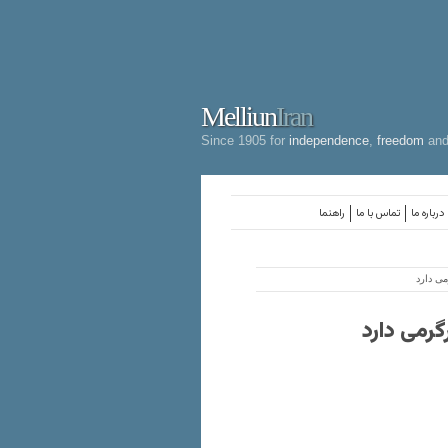
Melliun
Iran
Since 1905 for
independence
,
freedom
an
درباره ما
تماس با ما
راهنما
ی دارد
گرمی دارد