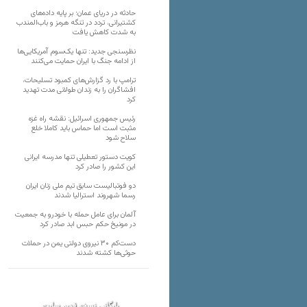
حادثه در دریای عمان؛ بر پایه داده‌های
کشتیرانی، تردد در تنگه هرمز و باب‌المندب
به شدت کاهش یافت
نظرسنجی جدید: تنها یک‌سوم آمریکایی‌ها
از ادامه جنگ با ایران حمایت می‌کنند
ترامپ با رد گزارش‌های کمبود تسلیحات،
افشاگران را به زندان طولانی مدت تهدید
کرد
رئیس‌ جمهوری اسرائیل: نقشه راه غزه
مثبت است اما حماس باید کاملا خلع
سلاح شود
کویت دستور تعطیلی تنها مدرسه ایرانی
این کشور را صادر کرد
دو فوتبالیست سابق تیم ملی زنان ایران
رسما شهروند استرالیا شدند
آلمان برای عامل حمله با خودرو به جمعیت
در مونیخ حکم حبس ابد صادر کرد
دست‌کم ۳۰ نیروی دولتی یمن در حملات
حوثی‌ها کشته شدند
بایگانی نسخه قدیم سایت