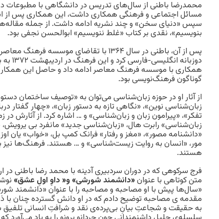
محمدرضا باطنی از سال‌های تدریس در دانشگاهی با مطبوعات در ز
مسائل اجتماعی و فرهنگی همکاری داشت، این همکاری پس از انقلا
سپس «دنیای سخن» و چند نشریه ادامه داشت. از جمله مقاله‌های 
بنویسیم»، نقدی بر کتاب «غلط ننویسیم» ابوالحسن نجفی بود.
پس از آن، باطنی در سال ۱۳۶۴ با تقاضای موسسه 
دوزبانه انگ
همکاری با موسسه فرهنگ معاصر ادامه داد و حاصل این همکاری
گوناگون فرهنگ‌نویسی بود.
از آثار او در حوزه زبان‌شناسی می‌توان به «توصیف ساختمان دست
زبان‌شناسی نوین»، «نگاهی تازه به دستور زبان»، «چهار گفتار درباره
تفکر»، «پیرامون زبان و زبان‌شناسی» و … اشاره کرد. از آثارش در زم
زبان‌شناسی» رابرت هال، «زبان‌شناسی جدید» مانفرد بی یرویش،
«دانشنامه مصور»، «مغز و رفتار» فرانک کمپ بل، «خواب» یان او
مور، «انسان به روایت زیست‌شناسی» و … هستند. فرهنگ‌ها نیز ب
هستند.
فرج سرکوهی که در دوران سردبیری آدینه با محمد رضا باطنی در ار
متن کوتاهی با عنوان
«دانشمند شورشی» و« داوِ اولِ عشق»
نوش
«سال‌ها پیش با او مصاحبه و مصاحبه را با عنوان «دانشمند شورش
مقدمه ی مصاحبه توضیح دادم که در او دانش گسترده چنان با ذهنی
به حقیقت و شجاعتِ بیانِ بی‌پرده‌‌ی نقد و شرافتِ انسانی تلفیق
سلسله‌ی جلیلِ داشنمندانی چون جردانو برونو را به یاد می‌آورد که