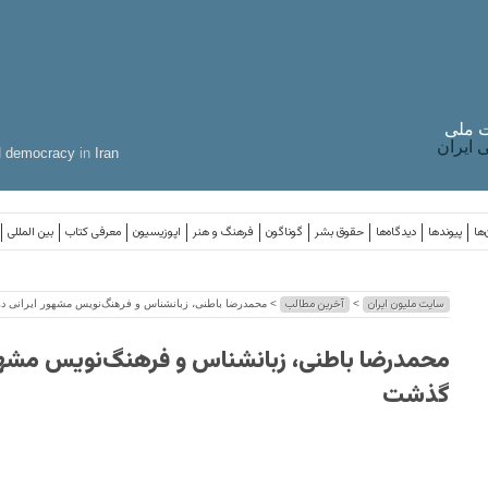
 ملی
ایران
d
democracy
in
Iran
‌ها
پیوندها
دیدگاه‌ها
حقوق بشر
گوناگون
فرهنگ و هنر
اپوزیسیون
معرفی کتاب
بین المللی
سایت ملیون ایران
آخرین مطالب
>
> محمدرضا باطنی، زبانشناس و فرهنگ‌نویس مشهور ایرانی 
محمدرضا باطنی، زبانشناس و فرهنگ‌نویس مشهور
گذشت