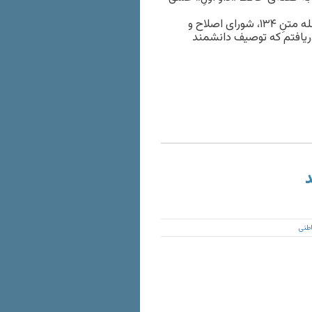
بعدتر که در ماجرای‌هایی چون رخدادهای کانونِ نویسندگان از جمله متنِ ۱۳۴، شورای اصلاح و
دریافتم که توصیف دانشمند
د
طنی