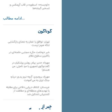
«اودیسه»؛ اسطوره در قاب آی‌مکس و
تسخیر گیشه‌ها
ادامه مطالب...
گوناگون
تهران: توافق با عمان به معنای بازگشایی
تنگه هرمز نیست
خبر «وخامت حال» مجتبی خامنه‌ای در
بالاترین سطوح نظام
مهرداد خدیر: پیام روشن پزشکیان در
گفت‌و‌گوی تصویری با مرد نامرئی: من
هستم!
مهرزاد بروجردی: آنچه ترور پدرم درباره
جنگ ایران به من آموخت
عربستان: ائتلاف دریایی دفاعی برای مقابله
با تهدیدهای منطقه‌ای و حفاظت از
کشتیرانی تشکیل شد
خبر از
تارنماهای دیگر