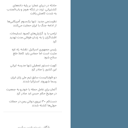
حادثه در دریای عمان؛ بر پایه داده‌های
کشتیرانی، تردد در تنگه هرمز و باب‌المندب
به شدت کاهش یافت
نظرسنجی جدید: تنها یک‌سوم آمریکایی‌ها
از ادامه جنگ با ایران حمایت می‌کنند
ترامپ با رد گزارش‌های کمبود تسلیحات،
افشاگران را به زندان طولانی مدت تهدید
کرد
رئیس‌ جمهوری اسرائیل: نقشه راه غزه
مثبت است اما حماس باید کاملا خلع
سلاح شود
کویت دستور تعطیلی تنها مدرسه ایرانی
این کشور را صادر کرد
دو فوتبالیست سابق تیم ملی زنان ایران
رسما شهروند استرالیا شدند
آلمان برای عامل حمله با خودرو به جمعیت
در مونیخ حکم حبس ابد صادر کرد
دست‌کم ۳۰ نیروی دولتی یمن در حملات
حوثی‌ها کشته شدند
بایگانی نسخه قدیم سایت