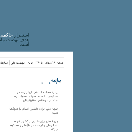
استقرار
حاکميت
هدف نهضت ملی 
است
جمعه, ۱۶ مرداد , ۱۴۰۵ |
خانه
نهضت ملی
سازمان
بیانیه
سازمان‌های
ملی
بیانیه مجامع اسلامی ایرانیان – در
محکومیت اعدام، سرکوب سیاسی–
اجتماعی، و نقض حقوق زنان
جبهه ملی ایران: ماشین اعدام را متوقف
کنید!
جبهه ملی ایران-خارج از کشور انجام
اعدام‌های وقیحانه در ملأِعام را محکوم
می‌کند