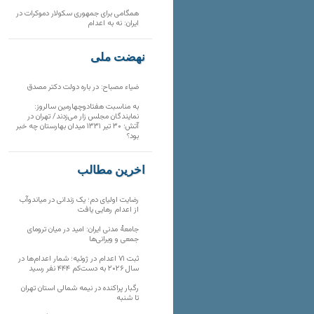
همگامی برای جمهوری سکولار دموکرات در
ایران: نه به اعدام
نهضت ملی
ضیاء مصباح: در باره دولت دکتر مصدق
به مناسبت هفتادوچهارمین سالروز:
نمایندگان مجلس زار می‌زدند/ تهران در
آتش؛ ۳۰ تیر ۱۳۳۱ میدان بهارستان چه خبر
بود؟
آخرین مطالب
رضایت اولیای دم؛ یک زندانی در میاندوآب
از اعدام رهایی یافت
جامعهٔ مدنی ایران: امید در میان ترومای
جمعی و ویرانی‌ها
ثبت ۷۱ اعدام در ژوئیه؛ شمار اعدام‌ها در
سال ۲۰۲۶ به دست‌کم ۴۴۴ نفر رسید
رگبار پراکنده در نیمه شمالی استان تهران
تا شنبه