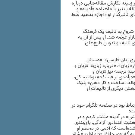
مینه نگارش مقاله‌هایی درباره
ب نیز با ماهنامه «آدینه» و
تاثیرگذار او «اجازه بدهید غلط
فرهنگ معاصر شروع به تالیف یک فرهنگ
لیسی-فارسی کرد و این فرهنگ در اردیبهشت ۱۳۷۲ به بازار عرضه شد. او پس از آن به
 تالیف و تدوین طرح‌های
وری زبان فارسی»، «مسائل
 زبان»، «درباره زبان»، «زبان و
ینه ترجمه نیز «زبان و
 «درآمدی بر فلسفه» بوخینسکی،
زوالد،«ساخت و کار ذهن» بلیک
خش دیگری از تالیفات او
تباط بود در صفحه تلگرام خود در
ت:
ی» در آدینه منتشر کردم و در
تِ انتقادی، آزادگی، پای‌بندی
 شده‌است که آدمی در محضرِ او
 به گفته‌ی حافظ «داو اولِ» عشق