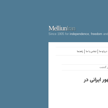
Melliun
Iran
Since 1905 for
independence
,
freedom
an
درباره ما
تماس با ما
راهنما
در گذشت
 ایرانی در