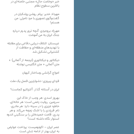
خبر «وخامت حال» مجتبی خامنه‌ای در
بالاترین سطوح نظام
مهرداد خدیر: پیام روشن پزشکیان در
گفت‌و‌گوی تصویری با مرد نامرئی: من
هستم!
مهرزاد بروجردی: آنچه ترور پدرم درباره
جنگ ایران به من آموخت
عربستان: ائتلاف دریایی دفاعی برای مقابله
با تهدیدهای منطقه‌ای و حفاظت از
کشتیرانی تشکیل شد
دیکتاتور و دیکتاتوری (ترجمه از آلمانی) +
متن آلمانی + متن انگلیسی نوشته
‌امواجِ گرانشی وساختارِ کیهان
فردای پیروزی؛ دشوارترین فصل یک ملت
ایران در آستانه گذار، آلترناتیو کجاست؟
بهروز اسدی: هر وجب از خاک‌ این
سرزمین، روایت زخمی است؛ هر خانه‌ای،
خاطره عزیزی را در سینه دارد؛ هر مادری،
نام فرزندی را با اشک زمزمه می‌کند و هر
پدری، قامت خمیده‌اش را بر سنگینی اندوه
استوار نگاه داشته است؟
عصر ایران – اکونومیست: پرداخت عوارض
به ایران بهتر از ادامه تنش است