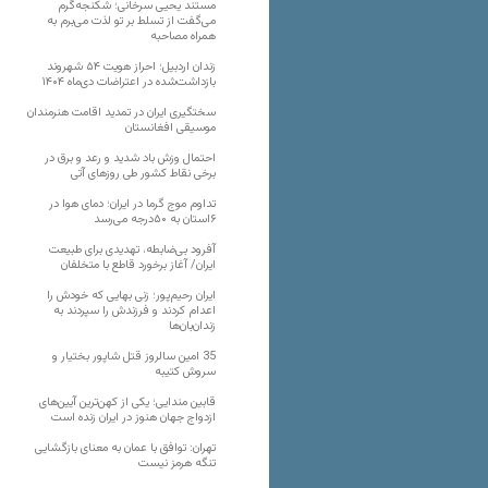
مستند یحیی سرخانی؛ شکنجه‌گرم
می‌گفت از تسلط بر تو لذت می‌برم به
همراه مصاحبه
زندان اردبیل؛ احراز هویت ۵۴ شهروند
بازداشت‌شده در اعتراضات دی‌ماه ۱۴۰۴
سختگیری ایران در تمدید اقامت هنرمندان
موسیقی افغانستان
احتمال وزش باد شدید و رعد و برق در
برخی نقاط کشور طی روزهای آتی
تداوم موج گرما در ایران؛ دمای هوا در
۶استان به ۵۰درجه می‌رسد
آفرود بی‌ضابطه، تهدیدی برای طبیعت
ایران/ آغاز برخورد قاطع با متخلفان
ایران رحیم‌پور؛ زنی بهایی که خودش را
اعدام کردند و فرزندش را سپردند به
زندان‌بان‌ها
35 امین سالروز قتل شاپور بختیار و
سروش کتیبه
قابین مندایی؛ یکی از کهن‌ترین آیین‌های
ازدواج جهان هنوز در ایران زنده است
تهران: توافق با عمان به معنای بازگشایی
تنگه هرمز نیست