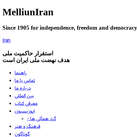
Melliun
Iran
Since 1905 for
independence
,
freedom
and
democrac
Iran
استقرار
حاکميت ملی
هدف نهضت ملی ایران است
راهنما
تماس با ما
درباره ما
بین المللی
معرفی کتاب
اپوزیسیون
- گرد همآئی ها
فرهنگ و هنر
گوناگون