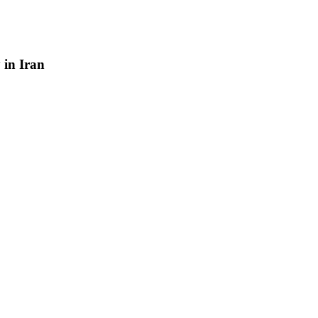
y
in
Iran