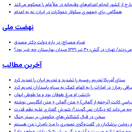
رج از کشور انجام اعدام‌های وقیحانه در ملأِعام را محکوم می‌کند
همگامی برای جمهوری سکولار دموکرات در ایران: نه به اعدام
نهضت ملی
ضیاء مصباح: در باره دولت دکتر مصدق
 ۱۳۳۱ میدان بهارستان چه خبر بود؟
آخرین مطالب
سنای آمریکا تحریم روسیه را تشدید و تحریم ایران را تمدید کرد
فی رمزارز در امارات را به اتهام کمک به سپاه پاسداران تحریم کرد
بازنشر: او مرغ طوفان بود و ما طوطی ایوان
اسیِ کانت (ترجمه از آلمانی) + متن آلمانی + متن انگلیسی نوشته
چه می‌داند که دیگران نمی‌گویند؟؛ شورشِ گفتاری علیه نظم قدرت
سخن در قبال کشاکش‌های حکومتی بر بستر جنگ
یحه صلح ترکیه چیست و آیا به درگیری با پ‌ک‌ک پایان خواهد داد؟