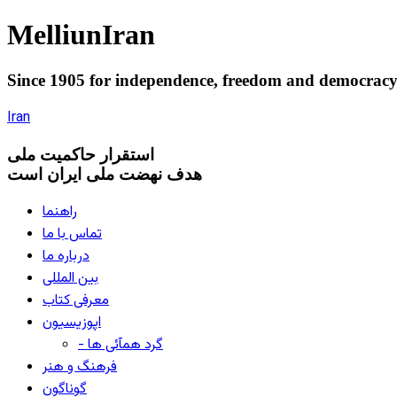
Melliun
Iran
Since 1905 for
independence
,
freedom
and
democrac
Iran
استقرار
حاکميت ملی
هدف نهضت ملی ایران است
راهنما
تماس با ما
درباره ما
بین المللی
معرفی کتاب
اپوزیسیون
- گرد همآئی ها
فرهنگ و هنر
گوناگون