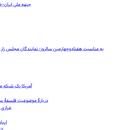
جبهه ملی ایران-خا
به مناسبت هفتادوچهارمین سالروز: نمایندگان مجلس زار می‌زدند/ تهران در آتش؛ ۳۰ تیر
آمریکا یک شبکه صرا
دربارهٔ موضوعیتِ فلسفهٔ سی
خرازی 
پیام روشن پزشکیان در گفت‌و‌گوی تصویری با مرد نامرئی: من هستم!
لا