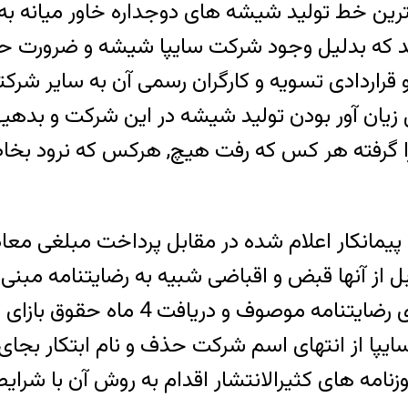
ایپا دریافت گردید که بدلیل وجود شرکت سایپا شیشه 
ر و قراردادی تسویه و کارگران رسمی آن به سایر 
زیان آور بودن تولید شیشه در این شرکت و بدهیها
 گرفته هر کس که رفت هیچ, هرکس که نرود بخاطر
بل از آنها قبض و اقباضی شبیه به رضایتنامه م
گردید . در جو موجود کارگران رسمی ن
قطع رابطه نمودند . در سال 1390 نام سایپا از انتهای اسم شرکت حذف