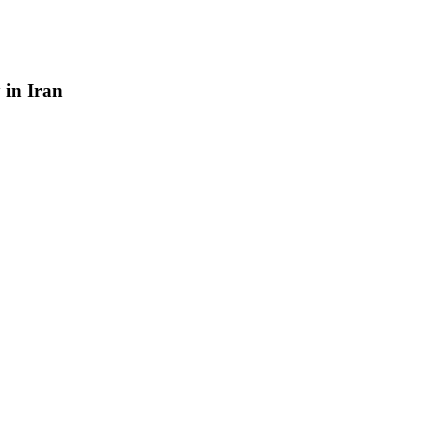
y
in
Iran