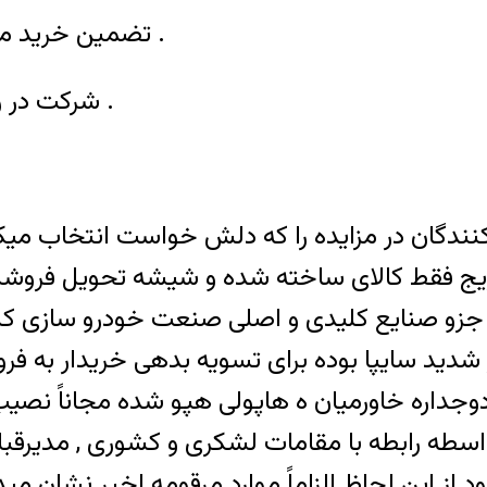
1- تضمین خرید محصولات شرکت به مدت 4 سال توسط سایپا .
2- شرکت در رد یا قبول هر کدام از پیشنهادات مختار است .
ندگان در مزایده را که دلش خواست انتخاب میکن
ج فقط کالای ساخته شده و شیشه تحویل فروشنده 
جزو صنایع کلیدی و اصلی صنعت خودرو سازی کش
شدید سایپا بوده برای تسویه بدهی خریدار به ف
دوجداره خاورمیان ه هاپولی هپو شده مجاناً 
سطه رابطه با مقامات لشکری و کشوری , مدیرقب
از این لحاظ الزاماً موارد مرقومه اخیر نشان مید