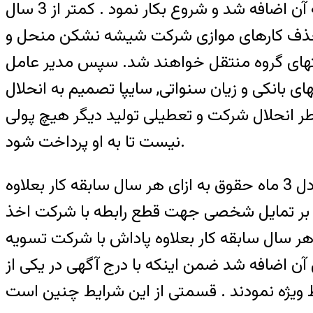
دوجداره باعناوین نهمین طرح ملی سال و مدرنترین خط تولید شیشه های دوجداره خاور میانه به آن اضافه شد و شروع بکار نمود . کمتر از 3 سال
و ضرورت حذف کارهای موازی شرکت شیشه نشکن منحل و
شرکتهای گروه منتقل خواهند شد. سپس مدیر عامل
ی بانکی و زیان سنواتی, سایپا تصمیم به انحلال
 انحلال شرکت و تعطیلی تولید دیگر هیچ پولی
نیست تا به او پرداخت شود.
در مهرماه سال 1389 پایان کار کارگران قراردادی و پیمانکار اعلام شده در مقابل پرداخت مبلغی معادل 3 ماه حقوق به ازای هر سال سابقه کار بعلاوه
بنی بر تمایل شخصی جهت قطع رابطه با شرکت اخذ
یز با امضای رضایتنامه موصوف و دریافت 4 ماه حقوق بازای هر سال سابقه کار بعلاوه پاداش با شرکت تسویه
 و نام ابتکار بجای آن اضافه شد ضمن اینکه با درج آگهی در یکی از