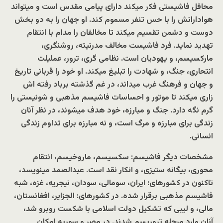
محافل فاشیستی فکر میکند دارای پیامی مقدس است و میتواند
هوادارانش را با حس تنفر مسموم کند. او جهان را به دو بخش
دوست و دشمن تقسیم میکند تا مخالفان را مدام با انتقام
تهدید نماید. فرد فاشیست مخالف مدرنیته، روشنگری،
مارکسیسم، و یهودیان است. نظامی گری، ترور، عملیلت
انتحاری، جنگ، و شهادت را تبلیغ میکند. او خود را قربانی تاریخ
و جهان و فرهنگ غرب میداند، در غم گذشته برباد رفته اش
زاری میکند تا موتور و احساسات فاشیسم مذهبی و شونیستی را
گرم نگه دارد. جنگ و مبارزه، خود هدف میشوند، در نظر آنان
زندگی برای مبارزه و مرگ است، و نه مبارزه برای تداوم زندگی
انسانی.
مشخصات دیگر فاشیسم: سکسیسم، ماروخیسم، انتقام
محوری، بیگانه ستیزی، و انکار نقد است. عبدالصمد مینویسد،
تاکنون در کشورهای: ایران، سومالی، سودان، نیجریه، غزه، شبه
فاشیسم مذهبی برقرار شده. در کشورهای: الجزایر، افغانستان،
مالی، و لیبی که تشکیل دولت اسلامی با شکست روبرو شد،
آنان وارد مرحله تروریسم شدند. در مصر و سوریه امکان