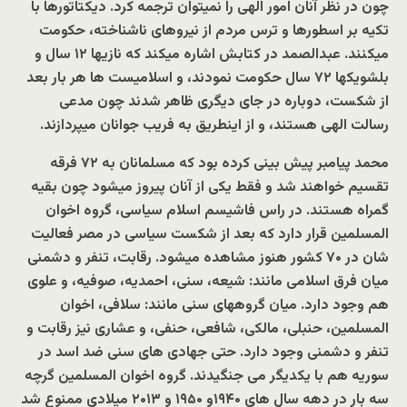
چون در نظر آنان امور الهی را نمیتوان ترجمه کرد. دیکتاتورها با
تکیه بر اسطورها و ترس مردم از نیروهای ناشناخته، حکومت
میکنند. عبدالصمد در کتابش اشاره میکند که نازیها ۱۲ سال و
بلشویکها ۷۲ سال حکومت نمودند، و اسلامیست ها هر بار بعد
از شکست، دوباره در جای دیگری ظاهر شدند چون مدعی
رسالت الهی هستند، و از اینطریق به فریب جوانان میپردازند.
محمد پیامبر پیش بینی کرده بود که مسلمانان به ۷۲ فرقه
تقسیم خواهند شد و فقط یکی از آنان پیروز میشود چون بقیه
گمراه هستند. در راس فاشیسم اسلام سیاسی، گروه اخوان
المسلمین قرار دارد که بعد از شکست سیاسی در مصر فعالیت
شان در ۷۰ کشور هنوز مشاهده میشود. رقابت، تنفر و دشمنی
میان فرق اسلامی مانند: شیعه، سنی، احمدیه، صوفیه، و علوی
هم وجود دارد. میان گروههای سنی مانند: سلافی، اخوان
المسلمین، حنبلی، مالکی، شافعی، حنفی، و عشاری نیز رقابت و
تنفر و دشمنی وجود دارد. حتی جهادی های سنی ضد اسد در
سوریه هم با یکدیگر می جنگیدند. گروه اخوان المسلمین گرچه
سه بار در دهه سال های ۱۹۴۰و ۱۹۵۰ و ۲۰۱۳ میلادی ممنوع شد