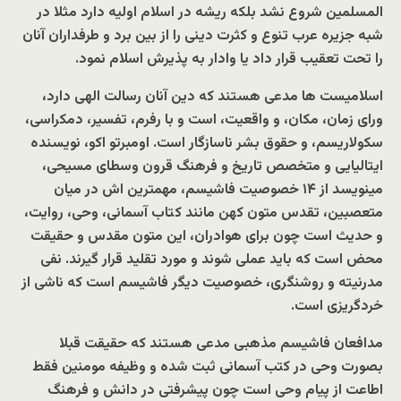
المسلمین شروع نشد بلکه ریشه در اسلام اولیه دارد مثلا در
شبه جزیره عرب تنوع و کثرت دینی را از بین برد و طرفداران آنان
را تحت تعقیب قرار داد یا وادار به پذیرش اسلام نمود.
اسلامیست ها مدعی هستند که دین آنان رسالت الهی دارد،
ورای زمان، مکان، و واقعیت، است و با رفرم، تفسیر، دمکراسی،
سکولاریسم، و حقوق بشر ناسازگار است. اومبرتو اکو، نویسنده
ایتالیایی و متخصص تاریخ و فرهنگ قرون وسطای مسیحی،
مینویسد از ۱۴ خصوصیت فاشیسم، مهمترین اش در میان
متعصبین، تقدس متون کهن مانند کتاب آسمانی، وحی، روایت،
و حدیث است چون برای هوادران، این متون مقدس و حقیقت
محض است که باید عملی شوند و مورد تقلید قرار گیرند. نفی
مدرنیته و روشنگری، خصوصیت دیگر فاشیسم است که ناشی از
خردگریزی است.
مدافعان فاشیسم مذهبی مدعی هستند که حقیقت قبلا
بصورت وحی در کتب آسمانی ثبت شده و وظیفه مومنین فقط
اطاعت از پیام وحی است چون پیشرفتی در دانش و فرهنگ