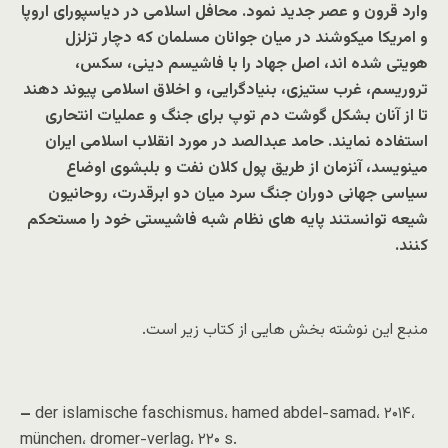
وارد قرون و عصر جدید نمود. محافل اسلامی در دیاسپورای اروپا
و امریکا میکوشند در میان جوانان مسلمان که دچار تزلزل
هویتی شده اند، اصل جهاد را با فاشیسم دینی، سکس،
تروریسم، غرب ستیزی، بنیادگرایی، و اخلاق اسلامی پیوند دهند
تا از آنان بشکل گوشت دم توپ برای جنگ و عملیات انتحاری
استفاده نمایند. حامد عبدالصد در مورد انقلاب اسلامی ایران
مینویسد، آنزمان از طریق پول کلان نفت و بلبشوی اوضاع
سیاسی جهانی دوران جنگ سرد میان دو ابرقدرت، روحانیون
شیعه توانستند پایه های نظام شبه فاشیستی خود را مستحکم
کنند.
منبع این نوشته بخش هایی از کتاب زیر است.
–
der islamische faschismus، hamed abdel-samad، ۲۰۱۴،
münchen، dromer-verlag، ۲۲۰ s.