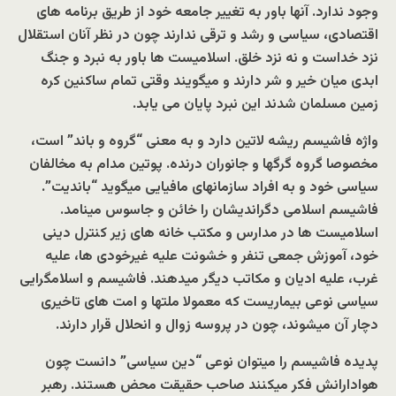
وجود ندارد. آنها باور به تغییر جامعه خود از طریق برنامه های
اقتصادی، سیاسی و رشد و ترقی ندارند چون در نظر آنان استقلال
نزد خداست و نه نزد خلق. اسلامیست ها باور به نبرد و جنگ
ابدی میان خیر و شر دارند و میگویند وقتی تمام ساکنین کره
زمین مسلمان شدند این نبرد پایان می یابد.
واژه فاشیسم ریشه لاتین دارد و به معنی “گروه و باند” است،
مخصوصا گروه گرگها و جانوران درنده. پوتین مدام به مخالفان
سیاسی خود و به افراد سازمانهای مافیایی میگوید “باندیت”.
فاشیسم اسلامی دگراندیشان را خائن و جاسوس مینامد.
اسلامیست ها در مدارس و مکتب خانه های زیر کنترل دینی
خود، آموزش جمعی تنفر و خشونت علیه غیرخودی ها، علیه
غرب، علیه ادیان و مکاتب دیگر میدهند. فاشیسم و اسلامگرایی
سیاسی نوعی بیماریست که معمولا ملتها و امت های تاخیری
دچار آن میشوند، چون در پروسه زوال و انحلال قرار دارند.
پدیده فاشیسم را میتوان نوعی “دین سیاسی” دانست چون
هوادارانش فکر میکنند صاحب حقیقت محض هستند. رهبر