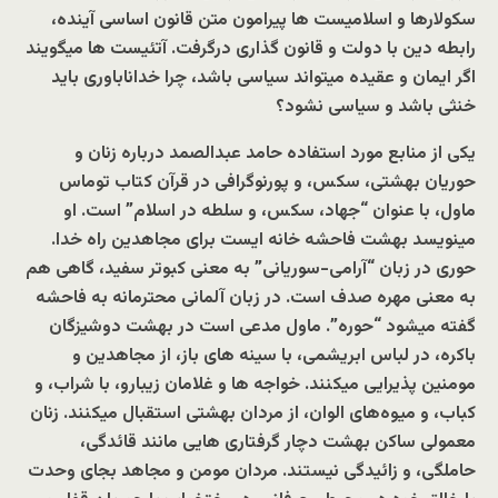
سکولارها و اسلامیست ها پیرامون متن قانون اساسی آینده،
رابطه دین با دولت و قانون گذاری درگرفت. آتئیست ها میگویند
اگر ایمان و عقیده میتواند سیاسی باشد، چرا خداناباوری باید
خنثی باشد و سیاسی نشود؟
یکی از منابع مورد استفاده حامد عبدالصمد درباره زنان و
حوریان بهشتی، سکس، و پورنوگرافی در قرآن کتاب توماس
ماول، با عنوان “جهاد، سکس، و سلطه در اسلام” است. او
مینویسد بهشت فاحشه خانه ایست برای مجاهدین راه خدا.
حوری در زبان “آرامی-سوریانی” به معنی کبوتر سفید، گاهی هم
به معنی مهره صدف است. در زبان آلمانی محترمانه به فاحشه
گفته میشود “حوره”. ماول مدعی است در بهشت دوشیزگان
باکره، در لباس ابریشمی، با سینه های باز، از مجاهدین و
مومنین پذیرایی میکنند. خواجه ها و غلامان زیبارو، با شراب، و
کباب، و میوه‌های الوان، از مردان بهشتی استقبال میکنند. زنان
معمولی ساکن بهشت دچار گرفتاری هایی مانند قائدگی،
حاملگی، و زائیدگی نیستند. مردان مومن و مجاهد بجای وحدت