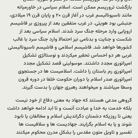
بازگشت تروریسم ممکن است. اسلام سیاسی در خاورمیانه
مانند ناسیونالیسم غرب در آغاز قرن ۲۰ و پایان قرن ۱۹ میلادی،
جنبشی بود هویتی. در غرب متفقین بعد از پیروزی بر فاشیسم
اروپایی وارد مرحله جنگ سرد شدند. اسلام سیاسی بعد از
شکست و جنایت و بدنامی نیز احتمالا وارد جنگ سرد با غالب
کشورها خواهد شد. فاشیسم اسلامی و فاشیسم ناسیونالیستی
غربی هر دو احساس تحقیر میکردند و نوستالژی تشکیل
امپراتوری مجدد داشتند. موسولینی قصد تشکیل مجدد
امپراتوری رم باستان را داشت. اسلامیست ها در جستجوی
امپراتوری صدر اسلام یا دوران حکومت خلفا در دوره قرون
وسطا میباشند و میخواهند رهبری جهان را بدست گیرند.
گروهی مدعی هستند که جهاد به معنی دفاع از خود نیست
بلکه خدمت به خدا و عبادت آنست و تا ابد ادامه خواهد داشت
یعنی تا روزیکه دشمنان دگراندیش اسلام و مخالفان یا نابود
شوند و یا به اسلام بگرایند. جهادیست ها و سلافیست ها
تفسیر و تاویل متون مقدس را بشکل مدرن محکوم میکنند