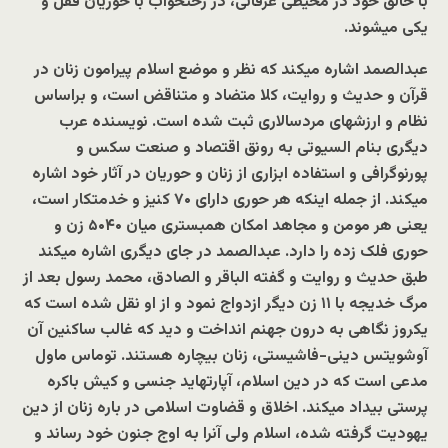
با خالق خود در محیطی عرفانی، در رختخواب با حوریان قفل و
یکی میشوند.
عبدالصمد اشاره میکند که نظر و موضع اسلام پیرامون زنان در
قرآن و حدیث و روایت، کلا متضاد و متناقض است، و براساس
نظام و ارزشهای مردسالاری ثبت شده است. نویسنده عرب
دیگری بنام السیوتی به رونق اقتصاد و صنعت سکس و
پورنوگرافی و استفاده ابزاری از زنان و حوریان در آثار خود اشاره
میکند. از جمله اینکه هر حوری دارای ۷۰ کنیز و خدمتکار است،
یعنی هر مومن و مجاهد امکان همبستری میان ۵۰۴۰ زن و
حوری فلک زده را دارد. عبدالصمد در جای دیگری اشاره میکند
طبق حدیث و روایت و گفته الباقر و الصادق، محمد رسول بعد از
مرگ خدیجه با ۱۱ زن دیگر ازدواج نمود و از او نقل شده است که
یکروز نگاهی به درون جهنم انداخت و دید که غالب ساکنین آن
آوشویتس دینی-فاشیستی، زنان بیچاره هستند. توماس ماول
مدعی است که در دین اسلام، آپارتهاید جنسی و کیش باکره
پرستی بیداد میکند. اخلاق و قضاوت اسلامی در باره زنان از دین
یهودیت گرفته شده، اسلام ولی آنرا به اوج جنون خود رساند و