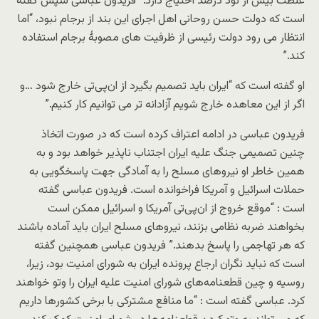
غلظت بیش از نود درصد احتیاج دارد.” فریدون عباسی سپس گفته
است که دولت حسن روحانی اهل اجرای این بند از برجام نبود، “اما
انتظار می رود دولت رئیسی از ظرفیت های مصوبۀ برجام استفاده
کند.”
او گفته است که “ایران باید تصمیم بگیرد از ان‌پی‌تی خارج شود …و
اگر از این معاهده خارج شویم آزادانه تر می توانیم کار کنیم.”
فریدون عباسی در ادامه اعتراف کرده است که در صورت اتخاذ
چنین تصمیمی جنگ علیه ایران اجتناب ناپذیر خواهد بود و به
همین خاطر او نیروهای مسلح را به آمادگی جهت پاسخگویی به
حملات اسرائیل و آمریکا فراخوانده است. فریدون عباسی گفته
است : “موقع خروج از ان‌پی‌تی آمریکا و اسرائیل ممکن است
بخواهند ضربه نظامی بزنند، نیروهای مسلح ایران باید آماده باشند
که هر تهاجمی را پاسخ بدهند.” فریدون عباسی همچنین گفته
است که نباید نگران ارجاع پرونده ایران به شورای امنیت بود، زیرا،
روسیه و چین قطعنامه‌های شورای امنیت علیه ایران را وتو خواهند
کرد. عباسی گفته است : “ما منافع مشترکی با برخی کشورها داریم