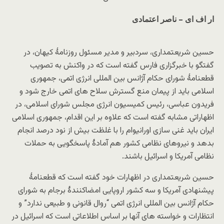
ار اف ای – ناصر اعتمادی
حسین شریعتمداری، سردبیر و مدیر مسئول روزنامۀ کیهان، در
گفتگو با خبرگزاری فارس گفته است که در واکنش به تصویب
قطعنامۀ شورای حکام آژانس بین المللی انرژی اتمی، جمهوری
اسلامی باید از پیمان منع گسترش سلاح های اتمی خارج شود و
فریدون عباسی، رئیس کمیسیون انرژی مجلس شورای اسلامی، در
اظهاراتی مشابه گفته است که علاوه بر این اقدام، جمهوری اسلامی
ایران باید غنی سازی اورانیوام را با غلظت بیش از نود درصد انجام
بدهد و نیروهای نظامی کشور هم آمادۀ پاسخگویی به حملات
نظامی آمریکا و اسرائیل باشند.
حسین شریعتمداری در اظهارات خود گفته است که قطعنامۀ
پیشنهادی آمریکا و سه کشور اروپایی امضاکنندۀ برجام به شورای
حکام آژانس بین المللی انرژی اتمی “روال قانونی و طبیعی ندارد” و
انتظارات و خواسته های آنها بر اساس اطلاعاتی است که اسرائیل در