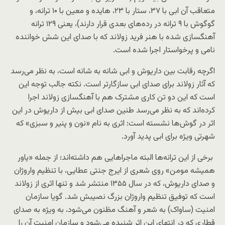
متعاقب آن ابی با ۳۷، ستار با ۲۳، هایده و معین با ۱۰ ترانه، و
گوگوش با ۹ ترانه در رده‌های بعدی قرار دارند)، یعنی ۱۲۹ ترانه
آهنگسازی شده با هنر فرید زولاند که با صدای این شش خواننده
نامی و پرخواستار اجرا شده است.
اگرچه رقابت بین داریوش و ابی شانه به شانه است، به نظر می‌رسد
که آثار زولاند برای صدای ابی سازگارتر است. نکته جالب توجه این
است که این دو تن کاری مشترک هم با آهنگسازی زولاند اجرا
کرده‌اند که به نظر می‌رسد طنین صدای ابی بیش از داریوش در این
اثر در گوش‌ها نشسته است: اثری به نام «نون و پنیر و سبزی» که
شهرتی ویژه برای ابی پدید آورد.
برخی از این ترانه‌ها البته ماجراهایی هم داشته‌اند؛ از جمله «یاور
همیشه مومن» روی شعری از ایرج جنتی عطایی، با تنظیم واروژان
و صدای داریوش، که در سال ۱۳۵۵ منتشر شد و تنها اثری از زولاند
‌است که توفیق تنظیم واروژان بزرگ نصیبش شد. گویا سازمان
امنیت (ساواک) به شعر و آهنگ مظنون می‌شود، به ویژه به صدای
قطاری که در انتهای این اثر شنیده می‌شود و سازمان امنیت آن را