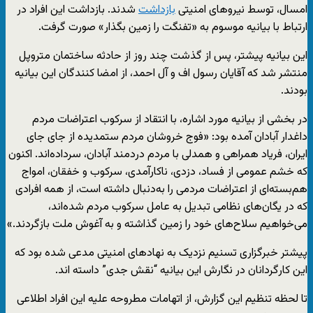
امسال، توسط نیروهای امنیتی
بازداشت
شدند. بازداشت این افراد در
ارتباط با بیانیه موسوم به «تفنگت را زمین بگذار» صورت گرفت.
این بیانیه پیشتر، پس از گذشت چند روز از حادثه ساختمان متروپل
منتشر شد که آقایان رسول اف و آل احمد، از امضا کنندگان این بیانیه
بودند.
در بخشی از بیانیه مورد اشاره، با انتقاد از سرکوب اعتراضات مردم
داغدار آبادان آمده بود: «فوج خروشان مردم ستمدیده از جای جای
ایران، فریاد همراهی و همدلی با مردم دردمند آبادان، سرداده‌اند. اکنون
که خشم عمومی از فساد، دزدی، ناکارآمدی، سرکوب و خفقان، امواج
هم‌بسته‌ای از اعتراضات مردمی را به‌دنبال داشته است، از همه افرادی
که در یگان‌های نظامی تبدیل به عامل سرکوب مردم شده‌اند،
می‌خواهیم سلاح‌های خود را زمین گذاشته و به آغوش ملت بازگردند.»
پیشتر خبرگزاری تسنیم نزدیک به نهادهای امنیتی مدعی شده بود که
این کارگردانان در نگارش این بیانیه “نقش جدی” داسته اند.
تا لحظه تنظیم این گزارش، از اتهامات مطروحه علیه این افراد اطلاعی