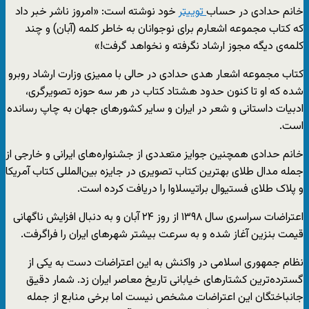
خانم حدادی در حساب
توییتر
خود نوشته است: «امروز ناشر خبر داد
که کتاب مجموعه اشعارم برای نوجوانان به خاطر کلمه (آبان) و چند
کلمه‌ی دیگه مجوز ارشاد نگرفته و نخواهد گرفت!»
کتاب مجموعه اشعار هدی حدادی در حالی با ممیزی وزارت ارشاد روبرو
شده که او تا کنون حدود هشتاد کتاب در هر سه حوزه تصویرگری،
ادبیات داستانی و شعر در ایران و سایر کشورهای جهان به چاپ رسانده
است.
خانم حدادی همچنین جوایز متعددی از جشنواره‌های ایرانی و خارجی از
جمله مدال طلای بهترین کتاب تصویری در جایزه بین‌المللی کتاب آمریکا
و پلاک طلای فستیوال براتیسلاوا را دریافت کرده است.
اعتراضات سراسری سال ۱۳۹۸ از روز ۲۴ آبان و به دنبال افزایش ناگهانی
قیمت بنزین آغاز شده و به سرعت بیشتر شهرهای ایران را فراگرفت.
نظام جمهوری اسلامی در واکنش به این اعتراضات دست به یکی از
گسترده‌ترین کشتارهای خیابانی تاریخ معاصر ایران زد. شمار دقیق
جانباختگان این اعتراضات مشخص نیست اما برخی منابع از جمله