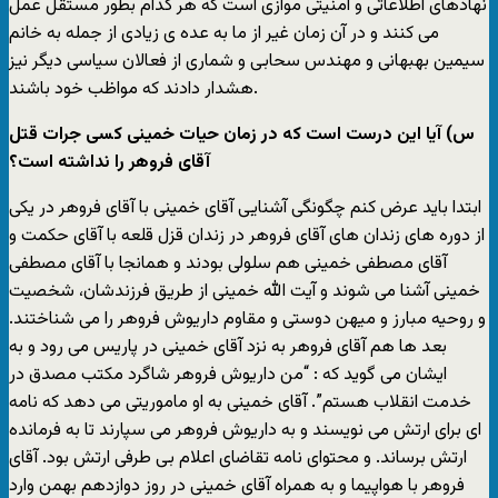
نهادهای اطلاعاتی و امنیتی موازی است که هر کدام بطور مستقل عمل
می کنند و در آن زمان غیر از ما به عده ی زیادی از جمله به خانم
سیمین بهبهانی و مهندس سحابی و شماری از فعالان سیاسی دیگر نیز
هشدار دادند که مواظب خود باشند.
س) آیا این درست است که در زمان حیات خمینی کسی جرات قتل
آقای فروهر را نداشته است؟
ابتدا باید عرض کنم چگونگی آشنایی آقای خمینی با آقای فروهر در یکی
از دوره های زندان های آقای فروهر در زندان قزل قلعه با آقای حکمت و
آقای مصطفی خمینی هم سلولی بودند و همانجا با آقای مصطفی
خمینی آشنا می شوند و آیت الله خمینی از طریق فرزندشان، شخصیت
و روحیه مبارز و میهن دوستی و مقاوم داریوش فروهر را می شناختند.
بعد ها هم آقای فروهر به نزد آقای خمینی در پاریس می رود و به
ایشان می گوید که : “من داریوش فروهر شاگرد مکتب مصدق در
خدمت انقلاب هستم”. آقای خمینی به او ماموریتی می دهد که نامه
ای برای ارتش می نویسند و به داریوش فروهر می سپارند تا به فرمانده
ارتش برساند. و محتوای نامه تقاضای اعلام بی طرفی ارتش بود. آقای
فروهر با هواپیما و به همراه آقای خمینی در روز دوازدهم بهمن وارد