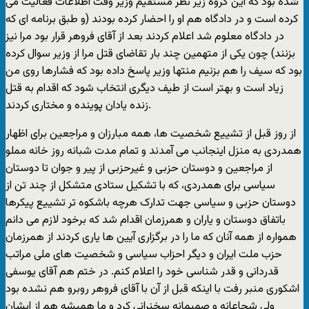
شده بود که این گروه زیر نظر مستقیم وزیر وقت اطلاعات فعالیت می
کرده است و در دادگاه هم او را احضار کرده بودند (و طبق برنامه ای که
در دادگاه معلوم شد اعلام کردند بعد از آقای فروهر قرار بود مرا نیز
بزنند) چون یکی از متهمین چند بار تقاضای قتل مرا از وزیر سوال کرده
بود که سیف را هم بزنیم منتها وزیر پاسخ داده بود که فشارها روی من
زیاد است و بهتر است از طیف دیگری انتخاب شود که اقدام به قتل
زنده یادان پوینده و مختاری کردند.
از روز قبل از تشییع شخصیت ها، همه مبارزان و مراجعین برای اظهار
همدردی به منزل اینجانب می آمدند و تمام مدت شبانه روز خانه مملو
از مراجعین و دوستان حزبی و غیرحزبی از پیر و جوان تا دوستان
سیاسی برای همدردی، که با تشکیل ستادی متشکل از چند تن از
دوستان حزبی و سیاسی جهت تدارک هرچه باشکوه تر تشییع پیکرها
باتفاق دوستان و یاران و همرزمان اقدام شد که برخود لازم می دانم
همواره از همه آنان که ما را در برگزاری آیین ها یاری کردند از همرزمان
حزب ملت ایران و دیگر احزاب سیاسی و شخصیت های ملی مراتب
قدردانی و قدر شناسی خود را اعلام کنم. در ختم هم آقای یوسفی
اشکوری منبر رفت با اینکه قبل از آن با آقای فروهر روبرو هم نشده بود
ولی شجاعانه و صمیمانه سخنرانی کرد و ما همیشه هم از ایشان