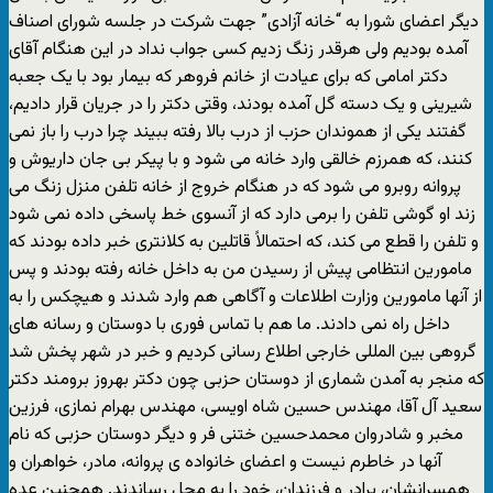
دیگر اعضای شورا به “خانه آزادی” جهت شرکت در جلسه شورای اصناف
آمده بودیم ولی هرقدر زنگ زدیم کسی جواب نداد در این هنگام آقای
دکتر امامی که برای عیادت از خانم فروهر که بیمار بود با یک جعبه
شیرینی و یک دسته گل آمده بودند، وقتی دکتر را در جریان قرار دادیم،
گفتند یکی از هموندان حزب از درب بالا رفته ببیند چرا درب را باز نمی
کنند، که همرزم خالقی وارد خانه می شود و با پیکر بی جان داریوش و
پروانه روبرو می شود که در هنگام خروج از خانه تلفن منزل زنگ می
زند او گوشی تلفن را برمی دارد که از آنسوی خط پاسخی داده نمی شود
و تلفن را قطع می کند، که احتمالاً قاتلین به کلانتری خبر داده بودند که
مامورین انتظامی پیش از رسیدن من به داخل خانه رفته بودند و پس
از آنها مامورین وزارت اطلاعات و آگاهی هم وارد شدند و هیچکس را به
داخل راه نمی دادند. ما هم با تماس فوری با دوستان و رسانه های
گروهی بین المللی خارجی اطلاع رسانی کردیم و خبر در شهر پخش شد
که منجر به آمدن شماری از دوستان حزبی چون دکتر بهروز برومند دکتر
سعید آل آقا، مهندس حسین شاه اویسی، مهندس بهرام نمازی، فرزین
مخبر و شادروان محمدحسین ختنی فر و دیگر دوستان حزبی که نام
آنها در خاطرم نیست و اعضای خانواده ی پروانه، مادر، خواهران و
همسرانشان، برادر و فرزندان، خود را به محل رساندند. همچنین عده