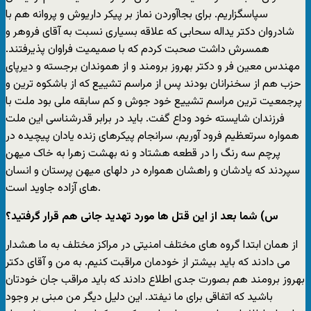
سپاسگزاریم. برای بجاآوردن نماز بر پیکر داریوش و پروانه هم با
شادروان دکتر یداله سحابی که علاقه بسیاری نسبت به آقای فروهر و
همسرش داشت صحبت کردم که با صمیمیت فراوان پذیرفتند.
مهندس معین فر و دکتر بهروز برومند و از هموندان برجسته و دیرپای
حزب هم از سخنرانان بودند پس از مراسم تشییع که از باشکوه ترین و
پرجمعیت ترین مراسم تشییع خود جوش و کم سابقه ملی بود ملت با
فرزندان شایسته خود وداع گفت. باید در برابر قدرشناسی این ملت
همواره سرتعظیم فرود آوریم، سرانجام پیکرهای زنده یادان پیچیده در
پرچم سه رنگ را در قطعه هشتاد و نه بهشت زهرا به خاک میهن
سپردند که یادشان و راهشان همواره در دلهای میهن پرستان و انسان
های آزاده جاوید است.
س) شما بعد از این قتل ها مورد تهدید جانی هم قرار گرفتید؟
از همان ابتدا گروه های مختلف امنیتی در مراکز مختلف به ما هشدار
می دادند که باید بیشتر از خودمان مراقبت کنیم. به من و آقای دکتر
بهروز برومند هم بصورت جدی اطلاع دادند که باید مراقب جان خودتان
باشید که اتفاقی برای ما نیفتد. این دلیل دیگر من مبنی بر وجود