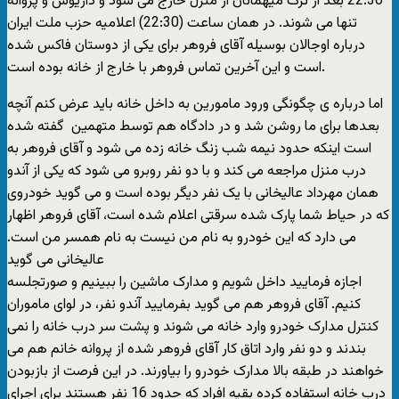
22:30 بعد از ترک میهمانان از منزل خارج می شود و داریوش و پروانه
تنها می شوند. در همان ساعت (22:30) اعلامیه حزب ملت ایران
درباره اوجالان بوسیله آقای فروهر برای یکی از دوستان فاکس شده
است و این آخرین تماس فروهر با خارج از خانه بوده است.
اما درباره ی چگونگی ورود مامورین به داخل خانه باید عرض کنم آنچه
بعدها برای ما روشن شد و در دادگاه هم توسط متهمین گفته شده
است اینکه حدود نیمه شب زنگ خانه زده می شود و آقای فروهر به
درب منزل مراجعه می کند و با دو نفر روبرو می شود که یکی از آندو
همان مهرداد عالیخانی با یک نفر دیگر بوده است و می گوید خودروی
که در حیاط شما پارک شده سرقتی اعلام شده است، آقای فروهر اظهار
می دارد که این خودرو به نام من نیست به نام همسر من است.
عالیخانی می گوید
اجازه فرمایید داخل شویم و مدارک ماشین را ببینیم و صورتجلسه
کنیم. آقای فروهر هم می گوید بفرمایید آندو نفر، در لوای ماموران
کنترل مدارک خودرو وارد خانه می شوند و پشت سر درب خانه را نمی
بندند و دو نفر وارد اتاق کار آقای فروهر شده از پروانه خانم هم می
خواهند در طبقه بالا مدارک خودرو را بیاورند. در این فرصت از بازبودن
درب خانه استفاده کرده بقیه افراد که حدود 16 نفر هستند برای اجرای