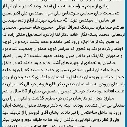
زیادی از مردم سراسیمه به محل آمده بودند که در میان آنها از
شخصیت های سیاسی سرشناس ملی چون مهندس علی اکبر معین
فر، شادروان مهندس عزت الله سحابی، مهرداد ارفع زاده، مهندس
هاشم صباغیان، سرهنگ نصرالله توکلی، حسین شاه حسینی، محمدی
اردهالی، محمد بسته نگار، خانم دکتر لقا اردلان، اسماعیل مفتی زاده که
به هیچ یک از ما اجازه ورود نمی دادند و همه پشت درب و در کوچه
اجتماع کرده بودند به نحوی که سراسر کوچه مملو از جمعیت شده بود
و ماموران رنگارنگ در داخل منزل بودند، حدود ساعت 24 پس از اصرار
حاضران به تعدادی از چهره های آشنا اجازه ورود دادند که در داخل
حیاط ماموران لباس شخصی بسیاری حضور داشتند که با ورود ما به
داخل حیاط از ورودمان به داخل ساختمان جلوگیری کردند و من از روی
پله های ورودی به ساختمان دیدم پیکر آقای فروهر درحالی که سرش به
عقب افتاده بود به یاد دوستی دیرین و همرزمی بیش از 50 سال با هم
مبارزه کردن در کنارشان بودن در خاطرم گذشت و اکنون او را روی
صندلی بی جان نشانده بودند، البته به دکتر برومند بعنوان پزشک اجازه
ورود به داخل ساختمان را نیز دادند ایشان آقای فروهر را از نزدیک دید
ولی از نظر روحی توانایی بالارفتن از پله ها به طبقه دوم و دیدن پیکر
بی جان پروانه که بر کف اتاق افتاده است، را نداشت.