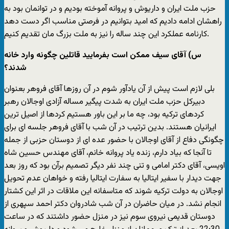
حزب ملت ایران و داریوش و پروانه آموخته بودیم و در توانمان بود به
راهشان ادامه دادیم که امید بتوانیم در فرصتی مناسب اگر دست دهد
کارنامه عملکرد این چند ساله را نیز به ملت بزرگ مان تقدیم کنیم.
س) آقای سیف ممکن است بفرمایید قاتلین چگونه وارد خانه
شدند؟
بلی لازم است پیش از آن یادآور شوم در آن روزها آقای فروهر بعنوان
دبیرکل حزب ملت ایران به شدت پیگیر مساله آزادی اوجالان رهبر
کردهای ترکیه بود، چه ما بر این باور هستیم کردها از اصیل ترین
ایرانیان هستند. بدین ترتیب در آن شب با آقای فروهر جلسه ای برای
چگونگی دفاع از آقای اوجالان با حضور عده ای از دوستان حزبی از جمله
تا آنجا که بیاد دارم، زنده یاد پروانه خانم، آقای مهندس حسین شاه
اویسی، آقای دکتر امامی و تنی چند نفر دیگر تصمیم برآن بود که روز بعد
جهت دیدار با سفیر ایتالیا به سفارت ایتالیا رفته و خواهان عدم تحویل
اوجالان به دولت ترکیه شوند که متاسفانه این ملاقات در اثر این کشتار
انجام نشد. در میان حاضران در آن شب شادروان دکتر احمد سپهری از
دوستان قدیمی نیروی سوم نیز در منزل حضور داشتند که در ساعت