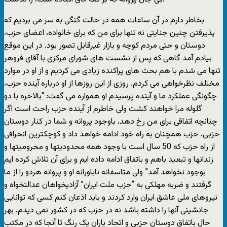
بخاطر دارم در آن ساعات همه در حالت گنگی به سر می بردیم که
پذیرفتن چنین جنایتی نه تنها برای من که برای خانواده، اعضای حزب،
دوستان و حتی مردم کوچه و بازار غیرقابل تصور بود. در این موقع
بیادم آمد گاهی که پس از نشست های شورای مرکزی با آقای فروهر
تنها می شدم با هم بحث های پراکنده زیادی می کردیم و از او در موارد
مختلف نظرخواهی می کردم. روزی از این روزها از او درباره آینده حزب،
چگونگی عملکرد ما و آینده پرسیدم او همواره می گفت: “بالاخره با دو
گلوله مرا خواهند کشت ولی خاطرم از آینده حزب راحت است اگر
چنانچه اتفاقی برای من رخ دهد، باوجود پروانه و شما در کنار دوستان
حزبی، حزب همچنان به راه خود ادامه خواهد داد و کوچکترین انحرافی
از راه حزب که 50 سال است با وجود همه محدودیتها و محرومیتها و
زندانها و تبعید باهم و باتفاق ادامه داده ایم و برای آن تلاش کرده ایم
بوجود نخواهد آمد” ولی متاسفانه ناباورانه او و پروانه هردو را از ما
گرفتند و ضربه مهلکی به “حزب ملت ایران” آزادیخواهان عدالتخواه و
نیروهای ملی عاشق ایران وارد کردند و باید اذعان کنم کسی که توانایی
جانشینی آنها را داشته باشد نه در حزب که در کشور نمی دیدم، بهر
حال باتفاق دوستان حزبی و اتحاد یاران یک رنگ تا آنجا که در مکتب