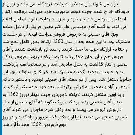
ایران می شوند ولی منتظر تشریفات فرودگاه نمی ماند و فوری از
فرودگاه خارج شده جهت انجام ماموریت خود میروند. فرمانده ارتش
ابتدا جواب رد می دهند و خود را ملزم به رعایت قانون اساسی اعلام
می کند. به گفته آقای مهندس علی اکبر معین فر یکی از دلایل علاقه
ویژه آقای خمینی به داریوش فروهر صراحت لهجه او در جلسات
مشترک بود. با این همه بعد از سال 1360 ارتباط بطور کامل قطع شد
و حتا به قرارگاه حزب ما حمله کردند و عده ای بازداشت شدند و آقای
فروهر هم از آن زمان مخفی شد تا زمانی که داریوش فروهر زندگی
مخفی را کنار گذاشت به منزل مادرش آمد و در همانجا هم بازداشت
شد و به زندان توحید (کمیته مشترک ضد خرابکاری ساواک شهربانی
سابق) منتقل شد. پس از دو هفته آقای خمینی فهمید و دستور داد که
فروهر را آزاد و به منزل مادرش برگردانند. بعد دوباره دستگیرش کردند
و به اوین منتقل کردند. تااینکه لاجوردی جهت دیدار نوروز 1362 به
دیدن آقای خمینی رفته بود که تبریک بگوید که آقای خمینی از حال
داریوش فروهر می پرسد و بعد وقتی شرح ماجرا را می شوند آقای
خمینی دستور می دهند فورا او و دکتر غضنفرپور را آزاد کنید و در روز
دوم فروردین 1362 مجدداً آزاد شد.