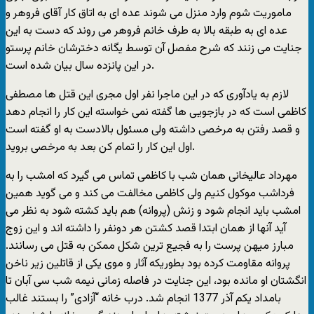
ماموریت شوم وارد منزل می شوند عده ای به اتاق کار آقای فروهر و
عده ای به طبقه بالا به طرف خانم فروهر می روند که دست به این
جنایت می زنند که شرح مفصل آن توسط یگانه دخترشان خانم پرستو
در این پانزده سال بیان شده است.
لازم به یادآوری که در این ماجرا نفر اول مجری این قتل ها مصطفی
کاظمی است که در بازجویی ها گفته نمی خواسته این کار را انجام دهد
و قصد رفتن به مرخصی داشته ولی مسئول بالادست به او گفته است
اول این کار را تمام کن بعد به مرخصی بروید.
مهرداد عالیخانی همان شب با کاظمی تماس می گیرد که امشب را به
فرداشب موکول کنیم ولی کاظمی مخالفت می کند و می گوید همین
امشب باید انجام شود و زنش (پروانه) هم باید کشته شود به نظر می
آید آنها از همان ابتدا قصد کشتن هر دونفر را داشته اند و این زوج
مبارز میهن پرست را به فجیع ترین شکل ممکن به قتل می رسانند.
پروانه مقاومت کرده بود بطوریکه آثار و موی یکی از قاتلین زیر ناخن
انگشتان او مانده بود، این جنایت در فاصله زمانی نیمه شب سی آبان تا
بامداد یکم آذر 1377 انجام شد. درب خانه “آزادی” را بستند غالب