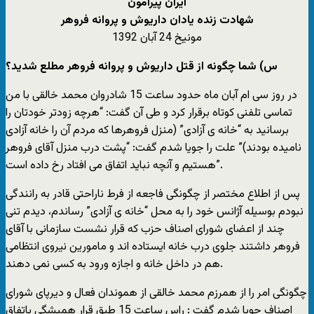
ایران پیرامون
شهادت زنده یادان داریوش و پروانه فروهر
مونیخ 24 آبان 1392
س) شما چگونه از قتل داریوش و پروانه فروهر مطلع شدید؟
در روز سی ام آبان ماه حدود ساعت 15 شادروان محمد خالقی با من
تماسی تلفنی کوتاه برقرار کرد و طی آن گفت: “هرچه زودتر خودتان را
برسانید به “خانه ی آزادی” (منزل فروهرها که مردم آن را خانه آزادی
نامیده بودند)” علت را جویا شدم گفت: “پشت درب منزل آقای فروهر
هستیم و آنچه نباید اتفاق می افتاد رخ داده است”.
پس از اطلاع مختصر از چگونگی فاجعه از فرط ناراحتی قادر به رانندگی
نبودم بوسیله آژانس خود را به محل “خانه ی آزادی” رساندم، دیدم تنی
چند از اعضای شورای اصناف حزب که قرار نشست سازمانی با آقای
فروهر داشتند جلوی درب خانه ایستاده اند و مامورین نیروی انتظامی
هم در داخل خانه و اجازه ورود به کسی نمی دهند.
چگونگی امر را از همرزم محمد خالقی از هموندان فعال و دیرپای شورای
اصناف جویا شدم گفت : راس ساعت 15 طبق قرار همیشگی باتفاق