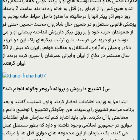
مدارک عکس ها و دست نوشته های او را بردند گویی خانه را شخم زده
اند و هیچ کس را از فردای روز قتل به خانه راه ندادند ساعت 2 بامداد
روز دوم آذر پیکر آنها را درحالیکه ما هنوز داخل حیاط خانه بودیم به
پزشکی قانونی منتقل و در همین حال شادروان محمد حسین ختنی فر
از هموندان حزب خود را بر روی پیکر داریوش انداخته پیشانی او را می
بوسد بر او درود می فرستد. باین ترتیب پیکرهای پاک این دو فرزند
دلاور و مبارز راه آزادی، استقلال و عدالت خواهی ایران که بیش از 50
سال مستمر در دفاع از ایران و ایرانی عمرشان را سپری کرده بودند از
ایران گرفتند.
س) تشییع داریوش و پروانه فروهر چگونه انجام شد؟
ابتدا مرا به وزارت اطلاعات احضار کردند و اول تسلیت گفتند و بعد
برنامه مراسم تشییع را پرسیدند من چگونگی تشییع را توضیح دادم و
مخالفتی با آن نکردند. ولی باید اشاره کنم که سازمان های اطلاعات
موازی در جمهوری اسلامی وجود داشته و دارد که بطور مستقل عمل
می کنند، یک سازمان از این مجموعه های موازی قتل ها را مرتکب