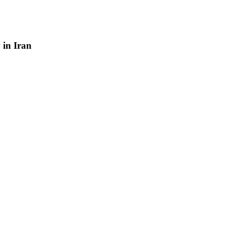
y
in
Iran