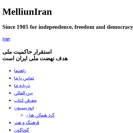
Melliun
Iran
Since 1905 for
independence
,
freedom
and
democrac
Iran
استقرار
حاکميت ملی
هدف نهضت ملی ایران است
راهنما
تماس با ما
درباره ما
بین المللی
معرفی کتاب
اپوزیسیون
- گرد همآئی ها
فرهنگ و هنر
گوناگون