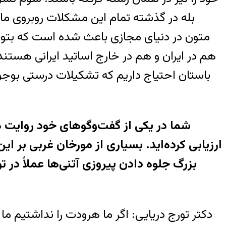
بله در گذشته تمام اين مشکلات روبروی ما ب
متون در دنيای مجازی باعث شده است که بتوا
هم در ايران و هم در خارج اساتيد ايرانی هستند
باستان احتياج داريم که تشکيلات درستی بو
ارزيابی کرده‌ايد. بسياری از مورخان غربی بر ا
بزرگ جلوه دادن پيروزی آتنی‌ها عملاً در 
دکتر تورج دريايی: اگر ما هرودت را نداشتيم 