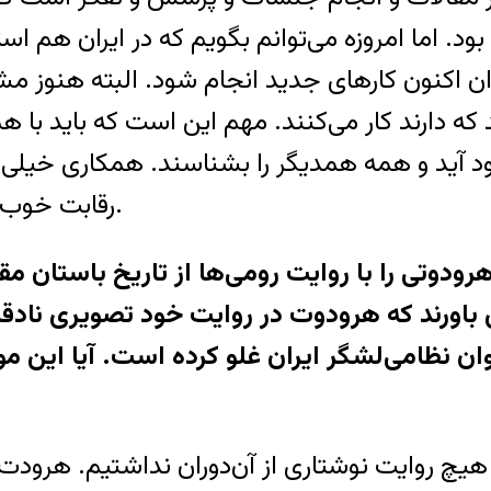
ود. اما امروزه می‌توانم بگويم که در ايران هم ا
ن اکنون کارهای جديد انجام شود. البته هنوز م
 که دارند کار می‌کنند. مهم اين است که بايد با 
جود آيد و همه همديگر را بشناسند. همکاری خي
رقابت خوب است ولی اگر از حد بگذرد موجب خرابی می‌شود.
ين باورند که هرودوت در روايت خود تصويری نادقي
توان نظامی‌لشگر ايران غلو کرده است. آيا اين م
ما هيچ روايت نوشتاری از آن‌دوران نداشتيم. ه