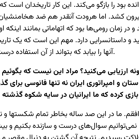
ده بود را بازگو می‌کند. اين کار تاريخدان است که 
بيرون کشد. اما هرودت آنقدر هم ضد هخامنشيان 
ند و در زمان رومی‌ها بود که اتهاماتی بمانند اينک
 داستانسرايی دارد. مهم اين است که يک تاريخدا
آنها را بيابد که بتواند از آن استفاده درست کند. هيچ متنی بخودی خود خوب يا بد نيست.
استان و امپراتوری ايران نه تنها فانوسی برای گذ
بازی کرده که ما ايرانيان در سايه شکوه گذشت
افقم. ما در اين صد ساله بخاطر تمام شکستها و نا
می‌توانيم سوال‌های درست و سازنده بکنيم و بيش
کت رسيديم. نتيجه آن گشتن به دنبال مقصر می‌باش