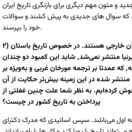
ديد و متون مهم ديگری برای بازنگری تاريخ ايران
يرند که سوال های جديدی به پيش کشند و سوالات
خود را بپرسند.
۲) ايرانيان تاريخ باستان و حتی بخش اعظم دانش تاريخی معاصر خود را مديون و وام‌دار مورخان خارجی هستند. در خصوص تاريخ باستان
کمبود پژوهش‌های محققان ايرانی بسيار جدی‌تر است. اگر کتاب تاريخ ايران باستان پيرنيا منتشر نمی‌شد٬ شايد اين کمبود دو چندان
می‌بود. اما پيرنيا نيز روايت خود از تاريخ باستان ايران را نه بر پژوهش‌های خود در اين زمينه٬ که عمدتا بر ترجمه مورخان غربی و به‌ويژه بر
منتشر شده در اين زمينه بيش‌تر حکايت از آن
 خوش کرده‌ايم. به نظر شما علت چنين غفلتی از
پرداختن به تاريخ کشور در چيست؟
ازمه اول می‌باشد. سپس اساتيدی که مدرک دکترای
ند تاريخ را پويا کند و کار ها را راه بياندازد.