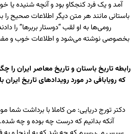
آمد و يک فرد کنجکاو بود و آنچه شنيده يا خوان
باستانی مانند هر متن ديگر اطلاعات صحيح را 
رومی‌ها به او لقب “دوستار بربرها” را داد
بخصوصی نوشته می‌شود و اطلاعات خوب و مفيد و
که رويابافی در مورد رويدادهای تاريخ ايران ب
دکتر تورج دريايی: من کاملا با برداشت شما مو
آنکه بدانيم که درست چه بوده و چه شده. ن
سپس می‌پرسيم که چه شد که به اينجا و به فلا