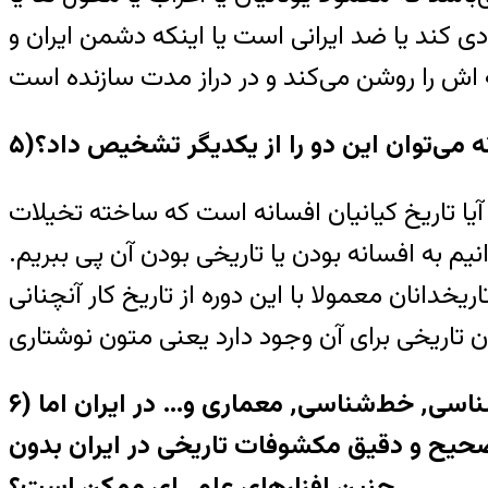
 کند يا ضد ايرانی است يا اينکه دشمن ايران و
نه می‌توان اين دو را از يکديگر تشخيص داد؟
 آيا تاريخ کيانيان افسانه است که ساخته تخيلات
يم به افسانه بودن يا تاريخی بودن آن پی ببريم.
يخدانان معمولا با اين دوره از تاريخ کار آنچنانی
۶) تاريخ در کشورهای غربی حوزه‌های تحقيقی بسياری را در بر می‌‌گيرد٬ مثل تبارشناسی٬ سکه‌شناسی٬ خط‌شناسی٬ معماری و… در ايران اما
ی صحيح و دقيق مکشوفات تاريخی در ايران بدون
چنين افزارهای علمی‌ای ممکن است؟