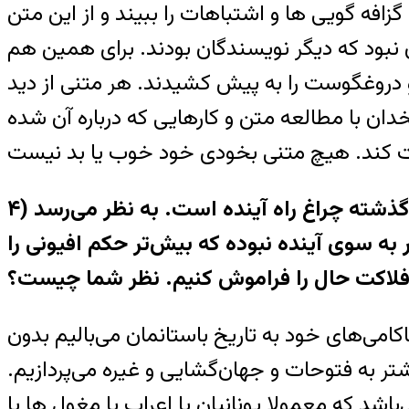
گزافه گويی ها و اشتباهات را ببيند و از اين متن
نبود که ديگر نويسندگان بودند. برای همين هم
ه او دروغگوست را به پيش کشيدند. هر متنی از ديد
ن با مطالعه متن و کارهايی که درباره آن شده
۴) رابطه تاريخ باستان و تاريخ معاصر ايران را چگونه ارزيابی می‌کنيد؟ مراد اين نيست که بگوئيم گذشته چراغ راه آينده است. به نظر می‌رسد
ر به سوی آينده نبوده که بيش‌تر حکم افيونی را
ه فلاکت حال را فراموش کنيم. نظر شما چيست؟
کامی‌های خود به تاريخ باستانمان می‌باليم بدون
تر به فتوحات و جهان‌گشايی و غيره می‌پردازيم.
د که معمولا يونانيان يا اعراب يا مغول ها يا