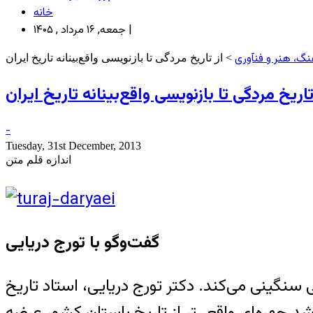
خانه
جمعه, ۱۶ مرداد , ۱۴۰۵ |
نگ، هنر و فنآوری
> از تاريخ مردگی تا بازنويسی واقع‌بينانه تاريخ ايران
تاريخ مردگی تا بازنويسی واقع‌بينانه تاريخ ايران
-
Tuesday, 31st December, 2013
اندازه قلم متن
گفت‌وگو با تورج دريايی
 سنگينی می‌کند. دکتر تورج دريايی، استاد تاريخ
وشد چهره‌ای واقعی‌تر از تاريخ باستان کشور عرضه