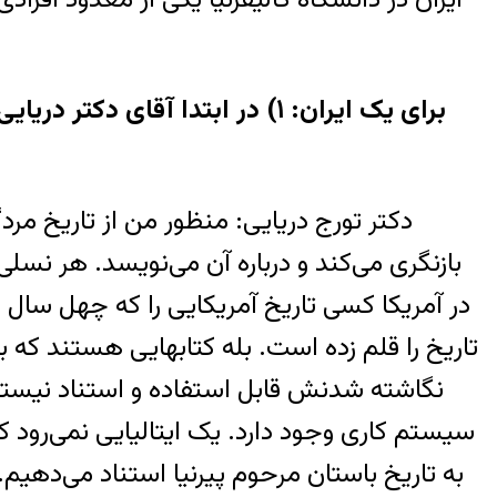
برای يک ايران: ۱) در ابتدا آق
دکتر تورج دريايی: منظور من از تاريخ مرد
بازنگری می‌کند و درباره آن می‌نويسد. هر نس
در آمريکا کسی تاريخ آمريکايی را که چهل سال
تاريخ را قلم زده است. بله کتابهايی هستند که 
نگاشته شدنش قابل استفاده و استناد نيستند 
سيستم کاری وجود دارد. يک ايتاليايی نمی‌رود کت
به تاريخ باستان مرحوم پيرنيا استناد می‌دهيم. 