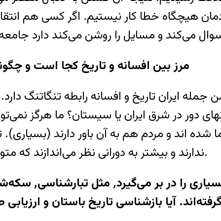
مان هيچگاه خطا کار نيستيم. اگر کسی هم انتقادی
۵)مرز بين افسانه و تاريخ کجا است و چگو
 جمله ايران تاريخ و افسانه رابطه تنگاتنگ دارد.
ی دور در شرق ايران يا سيستان؟ ما هرگز نمی‌توان
 شده اند و مردم هم به آن باور دارند (بسياری). تار
ندارند و بيشتر به دورانی نظر می‌اندازند که متون تاريخی برای آن وجود دارد يعنی متون نوشتاری.
رفته‌اند. آيا بازشناسی تاريخ باستان و ارزياب