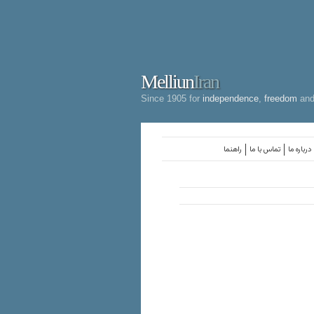
Melliun
Iran
Since 1905 for
independence
,
freedom
an
درباره ما
تماس با ما
راهنما