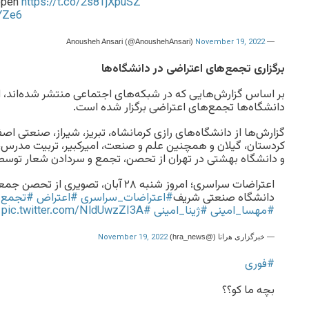
appen
https://t.co/2s8TjXpuSZ
YZe6
November 19, 2022
— Anousheh Ansari (@AnoushehAnsari)
برگزاری تجمع‌های اعتراضی در دانشگاه‌ها
بر اساس گزارش‌هایی که در شبکه‌های اجتماعی منتشر شده‌اند، ام
دانشگا‌ه‌ها تجمع‌های اعتراضی برگزار شده است.
گزارش‌ها از دانشگا‌ه‌های رازی کرمانشاه، تبریز، شیراز، صنعتی ا
کردستان، گیلان و همچنین علم و صنعت، امیرکبیر، تربیت مدرس، ا
و دانشگاه بهشتی در تهران از تحصن، تجمع و سردادن شعار توسط
اعتراضات سراسری؛ امروز شنبه ۲۸ آبان، تصو
دانشگاه صنعتی شریف
#اعتراضات_سراسری
#اعتراض
#تجمع
#مهسا_امینی
#ژینا_امینی
#MahsaAmini
pic.twitter.com/NldUwzZI3A
November 19, 2022
— خبرگزاری هرانا (@hra_news)
#فوری
بچه ما کو؟؟