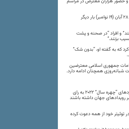
د” و حضور هزاران معترض در مراسم
علی خامنه‌ای، رهبر جمهوری اسلامی در سخنان خود در روز شنبه ۲۸ آبان (۱۹ نوامبر) بار دیگر
د” و افراد “در صحنه و پشت
سیب بزنند.”
رد که به گفته او، “بدون شک”
.
قامات جمهوری اسلامی معترضین
رت شبانه‌روزی همچنان ادامه دارد.
مجله تایم، چاپ آمریکا زنان معترض ایرانی را به عنوان یکی از نامزدهای “چهره سال” ۲۰۲۲ به رای‌
 بر رویدادهای جهان داشته باشند
در توئیتر خود از همه دعوت کرده