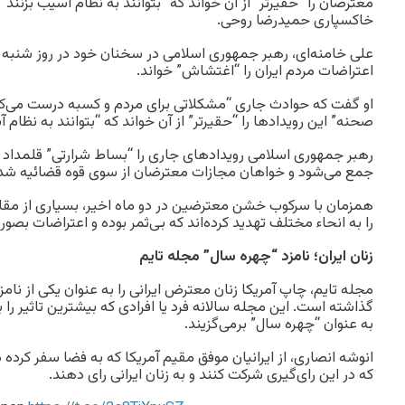
معترضان را “حقیرتر” از آن خواند که “بتوانند به نظام آسیب بزنن
خاکسپاری حمید‌رضا روحی.
اعتراضات مردم ایران را “اغتشاش” خواند.
او گفت که حوادث جاری “مشکلاتی برای مردم و کسبه درست می‌کن
صحنه” این رویدادها را “حقیرتر” از آن خواند که “بتوانند به نظام آ
رهبر جمهوری اسلامی رویدادهای جاری را “بساط شرارتی” قلمداد ک
جمع می‌شود و خواهان مجازات معترضان از سوی قوه قضائیه شد
همزمان با سرکوب خشن معترضین در دو ماه اخیر، بسیاری از م
را به انحاء مختلف تهدید کرد‌ه‌اند که بی‌ثمر بوده و اعتراضات بصو
زنان ایران؛ نامزد “چهره سال” مجله تایم
گذاشته است. این مجله سالانه فرد یا افرادی که بیشترین تاثیر را
به عنوان “چهره سال” بر‌می‌گزیند.
انوشه انصاری، از ایرانیان موفق مقیم آمریکا که به فضا سفر کرده 
که در این رای‌گیری شرکت کنند و به زنان ایرانی رای دهند.