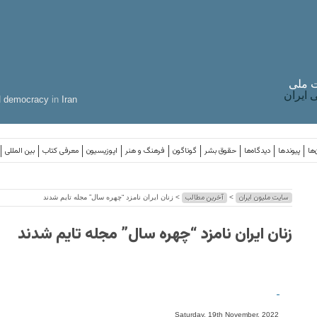
 ملی
ایران
d
democracy
in
Iran
‌ها
پیوندها
دیدگاه‌ها
حقوق بشر
گوناگون
فرهنگ و هنر
اپوزیسیون
معرفی کتاب
بین المللی
سایت ملیون ایران
آخرین مطالب
>
> زنان ایران نامزد “چهره سال” مجله تایم شدند
زنان ایران نامزد “چهره سال” مجله تایم شدند
-
Saturday, 19th November, 2022