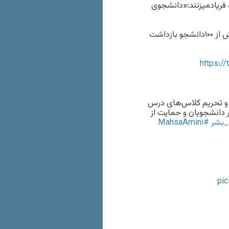
فریادمیزنند:‌«دانشجوی
روزهای ۲۴و ۲۵آبان درحمله ماموران به خوابگاه دانشجویان بیش از ۱۰۰دانشجو بازداشت
https:/
ز اعتصاب و تحریم کلاس‌های درس
 دانشجویان و حمایت از
بشر
#MahsaAmini
pi