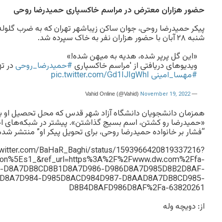
حضور هزاران معترض در مراسم خاکسپاری حمید‌رضا روحی
پیکر حمیدرضا روحی، جوان ساکن زیباشهر تهران که به ضرب گلوله
شنبه ۲۸ آبان با حضور هزاران نفر به خاک سپرده شد.
«این گل پرپر شده، هدیه به میهن شده!»
ویدیوهای دریافتی از 'مراسم خاکسپاری
#حمیدرضا_روحی
در تهران،
#مهسا_امینی
pic.twitter.com/Gd1IJIgWhI
November 19, 2022
— Vahid Online (@Vahid)
همزمان دانشجویان دانشگاه آزاد شهر قدس که محل تحصیل او بود
«حمیدرضا رو کشتن، اسم بسیج گذاشتن». پیشتر در شبکه‌های اج
“فشار بر خانواده حمیدرضا روحی، برای تحویل پیکر او” منتشر شده 
/twitter.com/BaHaR_Baghi/status/1593966420819337216?
on%5Es1_&ref_url=https%3A%2F%2Fwww.dw.com%2Ffa-
6-D8A7DB8CD8B1D8A7D986-D986D8A7D985D8B2D8AF-
D8A7D984-D985D8ACD984D987-D8AAD8A7DB8CD985-
D8B4D8AFD986D8AF%2Fa-63820261
از: دویچه وله