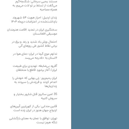
مستند یحیی سرخانی؛ شکنجه‌گرم
می‌گفت از تسلط بر تو لذت می‌برم به
همراه مصاحبه
زندان اردبیل؛ احراز هویت ۵۴ شهروند
بازداشت‌شده در اعتراضات دی‌ماه ۱۴۰۴
سختگیری ایران در تمدید اقامت هنرمندان
موسیقی افغانستان
احتمال وزش باد شدید و رعد و برق در
برخی نقاط کشور طی روزهای آتی
تداوم موج گرما در ایران؛ دمای هوا در
۶استان به ۵۰درجه می‌رسد
آفرود بی‌ضابطه، تهدیدی برای طبیعت
ایران/ آغاز برخورد قاطع با متخلفان
ایران رحیم‌پور؛ زنی بهایی که خودش را
اعدام کردند و فرزندش را سپردند به
زندان‌بان‌ها
35 امین سالروز قتل شاپور بختیار و
سروش کتیبه
قابین مندایی؛ یکی از کهن‌ترین آیین‌های
ازدواج جهان هنوز در ایران زنده است
تهران: توافق با عمان به معنای بازگشایی
تنگه هرمز نیست