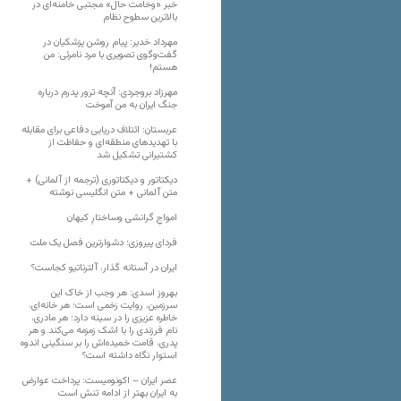
خبر «وخامت حال» مجتبی خامنه‌ای در
بالاترین سطوح نظام
مهرداد خدیر: پیام روشن پزشکیان در
گفت‌و‌گوی تصویری با مرد نامرئی: من
هستم!
مهرزاد بروجردی: آنچه ترور پدرم درباره
جنگ ایران به من آموخت
عربستان: ائتلاف دریایی دفاعی برای مقابله
با تهدیدهای منطقه‌ای و حفاظت از
کشتیرانی تشکیل شد
دیکتاتور و دیکتاتوری (ترجمه از آلمانی) +
متن آلمانی + متن انگلیسی نوشته
‌امواجِ گرانشی وساختارِ کیهان
فردای پیروزی؛ دشوارترین فصل یک ملت
ایران در آستانه گذار، آلترناتیو کجاست؟
بهروز اسدی: هر وجب از خاک‌ این
سرزمین، روایت زخمی است؛ هر خانه‌ای،
خاطره عزیزی را در سینه دارد؛ هر مادری،
نام فرزندی را با اشک زمزمه می‌کند و هر
پدری، قامت خمیده‌اش را بر سنگینی اندوه
استوار نگاه داشته است؟
عصر ایران – اکونومیست: پرداخت عوارض
به ایران بهتر از ادامه تنش است