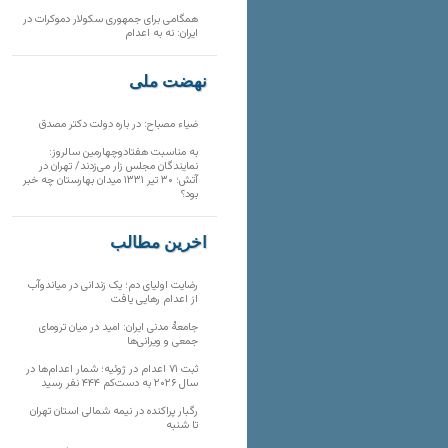
همگامی برای جمهوری سکولار دموکرات در
ایران: نه به اعدام
نهضت ملی
ضیاء مصباح: در باره دولت دکتر مصدق
به مناسبت هفتادوچهارمین سالروز:
نمایندگان مجلس زار می‌زدند/ تهران در
آتش؛ ۳۰ تیر ۱۳۳۱ میدان بهارستان چه خبر
بود؟
آخرین مطالب
رضایت اولیای دم؛ یک زندانی در میاندوآب
از اعدام رهایی یافت
جامعهٔ مدنی ایران: امید در میان ترومای
جمعی و ویرانی‌ها
ثبت ۷۱ اعدام در ژوئیه؛ شمار اعدام‌ها در
سال ۲۰۲۶ به دست‌کم ۴۴۴ نفر رسید
رگبار پراکنده در نیمه شمالی استان تهران
تا شنبه