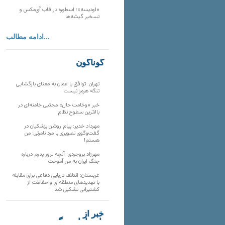
«اودیسه»؛ اسطوره در قاب آی‌مکس و
تسخیر گیشه‌ها
ادامه مطالب...
گوناگون
تهران: توافق با عمان به معنای بازگشایی
تنگه هرمز نیست
خبر «وخامت حال» مجتبی خامنه‌ای در
بالاترین سطوح نظام
مهرداد خدیر: پیام روشن پزشکیان در
گفت‌و‌گوی تصویری با مرد نامرئی: من
هستم!
مهرزاد بروجردی: آنچه ترور پدرم درباره
جنگ ایران به من آموخت
عربستان: ائتلاف دریایی دفاعی برای مقابله
با تهدیدهای منطقه‌ای و حفاظت از
کشتیرانی تشکیل شد
خبر از
تارنماهای دیگر