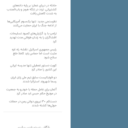
حادثه در دریای عمان؛ بر پایه داده‌های
کشتیرانی، تردد در تنگه هرمز و باب‌المندب
به شدت کاهش یافت
نظرسنجی جدید: تنها یک‌سوم آمریکایی‌ها
از ادامه جنگ با ایران حمایت می‌کنند
ترامپ با رد گزارش‌های کمبود تسلیحات،
افشاگران را به زندان طولانی مدت تهدید
کرد
رئیس‌ جمهوری اسرائیل: نقشه راه غزه
مثبت است اما حماس باید کاملا خلع
سلاح شود
کویت دستور تعطیلی تنها مدرسه ایرانی
این کشور را صادر کرد
دو فوتبالیست سابق تیم ملی زنان ایران
رسما شهروند استرالیا شدند
آلمان برای عامل حمله با خودرو به جمعیت
در مونیخ حکم حبس ابد صادر کرد
دست‌کم ۳۰ نیروی دولتی یمن در حملات
حوثی‌ها کشته شدند
بایگانی نسخه قدیم سایت