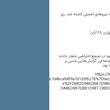
 نیروهای امنیتی کشته شد، روز
 ۲۸ آبان'
 در تجمع اعتراضی شعار دادند:
تماعی گزارش‌هایی منبی بر
بود.
https:/
r%5Eccfb9c09dce669a777e7d4bca94f9a7d1d3fb276%7Ctwc
ir%2FD8B2D986D8A7D98
DA86D987D8B1D987-D8B3