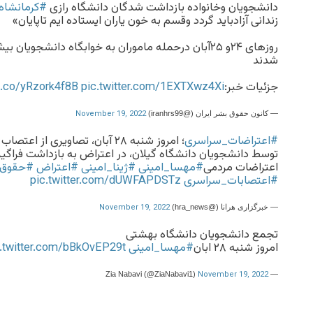
دانشجویان وخانواده بازداشت شدگان دانشگاه رازی
#کرمانشاه
زندانی آزادباید گردد وقسم به خون یاران ایستاده ایم تاپایان»
شدند
جزئیات خبر:
pic.twitter.com/1EXTXwz4Xi
/t.co/yRzork4f8B
November 19, 2022
— کانون حقوق بشر ایران (@iranhrs99)
#اعتراضات_سراسری
؛ امروز شنبه ۲۸ آبان، تصاویری ا
توسط دانشجویان دانشگاه گیلان، در اعتراض به بازداشت فراگیر
اعتراضات مردمی
#مهسا_امینی
#ژینا_امینی
#اعتراض
#حقوق_
#اعتصابات_سراسری
pic.twitter.com/dUWFAPDSTz
November 19, 2022
— خبرگزاری هرانا (@hra_news)
تجمع دانشجویان دانشگاه بهشتی
امروز شنبه ۲۸ ابان
#مهسا_امینی
c.twitter.com/bBkOvEP29t
November 19, 2022
— Zia Nabavi (@ZiaNabavi1)