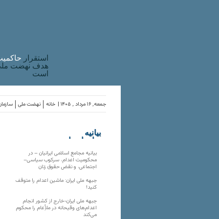
استقرار
حاکميت
هدف نهضت ملی 
است
جمعه, ۱۶ مرداد , ۱۴۰۵ |
خانه
نهضت ملی
سازمان
بیانیه
سازمان‌های
ملی
بیانیه مجامع اسلامی ایرانیان – در
محکومیت اعدام، سرکوب سیاسی–
اجتماعی، و نقض حقوق زنان
جبهه ملی ایران: ماشین اعدام را متوقف
کنید!
جبهه ملی ایران-خارج از کشور انجام
اعدام‌های وقیحانه در ملأِعام را محکوم
می‌کند