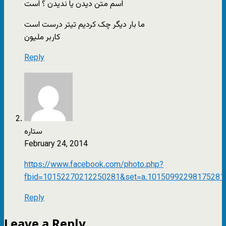
اسم متن دیدن یا ندیدن ؟ است
ما بار ديگر چک کرديم تيتر درست است
کاربر مليون
Reply
ستاره
February 24, 2014
https://www.facebook.com/photo.php?
fbid=10152270212250281&set=a.10150992298175281.
Reply
Leave a Reply