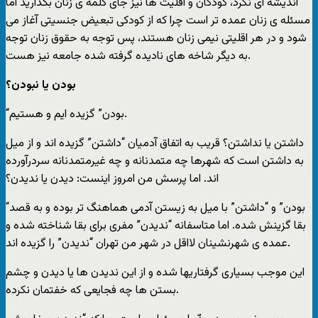
اندیشه ای نکرد، کودکان و اقلیت ها نیز جای کلمه ی زنان بگذارید اما
مسئله ی زنان عمده تر است چرا که از کودکی تبعیض جنسیتی آغاز می
شود و در هر اقلیتی نیمی زنان هستند، پس توجه به حقوق زنان توجه
به دیگر شاخه های نادیده گرفته شده جامعه نیز هست.
بودن یا نبودن؟
“بودن” گزیده ایم و هستیم.
داشتن یا نداشتن؟ قریب به اتفاق آدمیان “داشتن” گزیده اند و از میل
به داشتن است که شهرها چه متمدنانه و چه غیرمتمدنانه سردرآورده
اند. اما پرسش من امروز اینست: دیدن یا ندیدن؟
“بودن” و “داشتن” با میل به زیستن آدمی هماهنگ تر بوده و به قصد
بقا گزینش شده. اما متاسفانه “ندیدن” مفری برای بقا شناخته شده و
عمده ی شهرنشینان لااقل در شهر من تهران “ندیدن” را گزیده اند.
این موجب بسیاری گرفتاریها شده و از این ندیدن ها یا دیدن و چشم
بستن ها چه فجایعی که خفتمان نکرده.