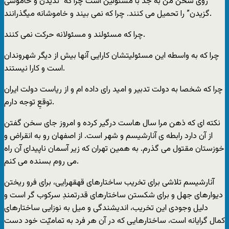
روی سخن من به جدّ با مسئولین است چرا که “ندیدن و خاموشی
گزیدن” را تحمیل می کنند. چرا که نمی بیند و خاموشانه میگذرانند.
چرا که مسئولند و مسئولانه حرکت نمی کنند.
چرا که به واسطه این مسئولیتشان کارایی آنها بیش از دیگر شهروندان
است و کارا نیستند.
چرا که شخصا به دولت تدبیر و امید رای داده ام و از ریاست دولت ایران
توقعِ توجه دارم.
نکته ای که ذهن مرا سال هاست درگیر کرده و امروز جای سخن گفتن
از آن دارد رابطه ی آنارشیسم و شهر است. از اصفهان رو به انقراض و
خوزستان مقتول می گذرم. به همین تهران که زیر آسمان ناپیدای آن راه
می روم بسنده می کنم.
آنارشیسم تلاشی برای تخریب ساختارهای قهقهرایی، برای فرو ریختن
دیوارهای جهل و برای شکستن ساختارهای قدرتمندِ سرکوب گر است و
دلیل وجودی این تخریب، اندیشندگی و میل به نوزایی ساختارهای
کمال گرایانه است، ساختارهایی که در آن هر فرد به تمامیّت خود دست