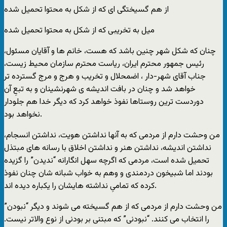
از هم گسیختگی ای که از شکل به محتوا تحمیل شده
میل به تخریبی که از شکل به محتوا تحمیل شده
چنان که شکل شهر چنین باشد که هست، خانم ها و آقایان مسئول،
رئیس جمهور محترم ایران، ریاست محترم سازمان محیط زیست،
جناب آقای شهر-دار ، اضمحلال و تخریب و هرج و مرج گسترده تر
خواهد شد و چنان در بافت اندیشه ی شهرنشینان و به تبعِ آن
دوردست ترین روستاها نفوذ خواهد کرد که دیگر خدا هم جلودار
نخواهد بود.
من وحشت دارم از مردمی که به آنها نداشتن هویت، نداشتن انسجام،
نداشتن اندیشه، نداشتن هنر و نداشتن اخلاق با رسانه های مبتذل
تحمیل شده است، مردمی که اگرچه سهل انگارانه “ندیدن” را گزیده
بودند اما شبیخون دردمندی و وهم به خواب شبانه شان چنان نفوذ
کرده که تمامیِ نداشته هایشان را یکباره دیده اند.
من وحشت دارم از مردمی که از هم گسیخته می شوند و دیگر “نبودن”
را انتخاب می کنند. “نبودنی” که مبتنی بر بودنی از نوع والاتر نیست.