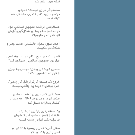
تنگه هرمز اعلام شد
محمدباقر خرازی کیست؟ «خودیِ
دردسرسازی» که با تکذیب خامنه‌ای هم
کوتاه نیامد
عبدالرحمن الراشد: جمهوری اسلامی ایران
در محاصره سه‌جبهه‌ای؛ شکل‌گیری آرایش
تازه قدرت در خاورمیانه
احمد علوی: بحران جانشینی، غیبت رهبر و
شکاف در حکومت
ناصر اعتمادی: طرح ناکام موساد: چه کسی
قرار بود جمهوری اسلامی را سرنگون کند؟
حسین عرب: دریای خزر؛ مجلس چه چیزی
را قرار است تصویب کند؟
خروج یک میلیون کارگر از بازار کار رسمی/
«نرخ بیکاری ۷ درصدی» واقعی نیست
سخنگوی کمیسیون بهداشت مجلس:
حذف ارز دارو می‌تواند ۱۴۰۶ را به «سال
کشتار بیماران» تبدیل کند
یک هفته بدون بارگیری در خارک؛
فایننشال‌تایمز: محاصره آمریکا شریان
صادرات نفت ایران را بسته است
سنای آمریکا تحریم روسیه را تشدید و
تحریم ایران را تمدید کرد