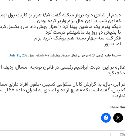
دیدم از شادی داره پرواز میکنه گفت ۱۸۵ ه
که اون شب در اون حال برام واریز کرده بودن
دیگه پدرم یک ماشین پیدا کرد ۱۰ هزار بهش داد مارو بکسل کرد تا خونه
با بقیش دو روز بد ماشینشو درست کرد
فکر کنم سه چهار بسته هم پوشک خرید برام
اما دیروز
July 15, 2023
— پویا جامه کوهی 🧑‍🦽نوجوان فعال حقوق معلولین (@jamekohi)
علاوه بر این، دولت ابراهیم رئیسی در قانون بودجه‌ امسال، ردیف
حذف کرد
.
در این حال، به گزارش کانال تلگرامی کمپین حقوق افراد دارای معلو
کمپین، گفته 
ندارد.»
Share this: