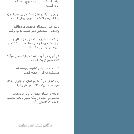
ارشد آمریکا در پی راه خروج از جنگ با
ایران است
تهران با طولانی کردن جنگ در پی ضربه زدن
به ترامپ در انتخابات میان‌دوره‌ای است
تایید خبر استعفای محمدباقر ذوالقدر؛
پزشکیان استعفای دبیر شعام را نپذیرفت
از افاضات خرازی: ۵۰ هزار حزب اللهی
بریزند خیابان‌ها و بی حجاب‌ها را بکشند و
نیرو‌های دولتی را ناکار کنند!
عراقچی: توافق با عمان درباره مسیر موقت
تنگه هرمز نزدیک است
غریب‌آبادی: برخی کشورهای منطقه
مستقیم به ایران حمله کردند
یک کشتی در آب‌های عمان در نزدیکی تنگه
هرمز هدف پرتابه ناشناس قرار گرفت
حادثه در دریای عمان؛ بر پایه داده‌های
کشتیرانی، تردد در تنگه هرمز و باب‌المندب
به شدت کاهش یافت
بایگانی نسخه قدیم سایت