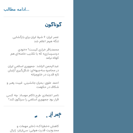
ادامه مطالب...
گوناگون
عصر ایران: ۶ شرط ایران برای بازگشایی
تنگه هرمز اعلام شد
محمدباقر خرازی کیست؟ «خودیِ
دردسرسازی» که با تکذیب خامنه‌ای هم
کوتاه نیامد
عبدالرحمن الراشد: جمهوری اسلامی ایران
در محاصره سه‌جبهه‌ای؛ شکل‌گیری آرایش
تازه قدرت در خاورمیانه
احمد علوی: بحران جانشینی، غیبت رهبر و
شکاف در حکومت
ناصر اعتمادی: طرح ناکام موساد: چه کسی
قرار بود جمهوری اسلامی را سرنگون کند؟
خبر از
تارنماهای دیگر
کاهش «خطرناک» ذخایر مهمات و
محدودیت قدرت هوایی؛ سی‌ان‌ان: ژنرال