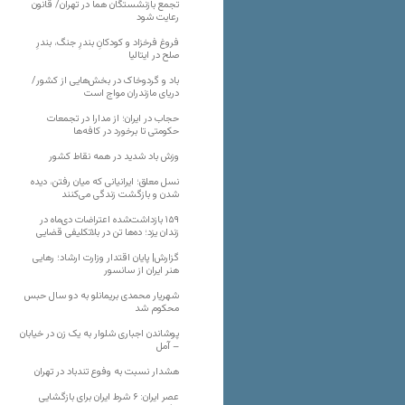
تجمع بازنشستگان هما در تهران/ قانون
رعایت شود
فروغ فرخزاد و کودکانِ بندرِ جنگ، بندرِ
صلح در ایتالیا
باد و گردوخاک در بخش‌هایی از کشور/
دریای مازندران مواج است
حجاب در ایران؛ از مدارا در تجمعات
حکومتی تا برخورد در کافه‌ها
وزش باد شدید در همه نقاط کشور
نسل معلق؛ ایرانیانی که میان رفتن، دیده
شدن و بازگشت زندگی می‌کنند
۱۵۹ بازداشت‌شده اعتراضات دی‌ماه در
زندان یزد؛ ده‌ها تن در بلاتکلیفی قضایی
گزارش| پایان اقتدار وزارت ارشاد؛ رهایی
هنر ایران از سانسور
شهریار محمدی بریمانلو به دو سال حبس
محکوم شد
پوشاندن اجباری شلوار به یک زن در خیابان
– آمل
هشدار نسبت به وفوع تندباد در تهران
عصر ایران: ۶ شرط ایران برای بازگشایی