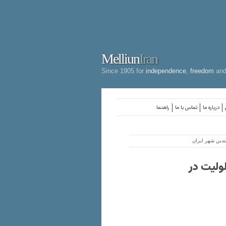
Melliun
Iran
Since 1905 for
independence
,
freedom
an
درباره ما
تماس با ما
راهنما
ندین شهر ایران
ولیت در