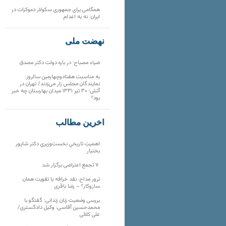
همگامی برای جمهوری سکولار دموکرات در
ایران: نه به اعدام
نهضت ملی
ضیاء مصباح: در باره دولت دکتر مصدق
به مناسبت هفتادوچهارمین سالروز:
نمایندگان مجلس زار می‌زدند/ تهران در
آتش؛ ۳۰ تیر ۱۳۳۱ میدان بهارستان چه خبر
بود؟
آخرین مطالب
اهمیتِ تاریخیِ نخست‌وزیریِ دکتر شاپور
بختیار
۷ تجمع اعتراضی برگزار شد
ترور مداح، نقد خرافه یا تقویت همان
سازوکار؟ – رضا باقری
بررسی وضعیت زنان زندانی؛ گفتگو با
محمدحسین آقاسی، وکیل دادگستری/
علی کلائی