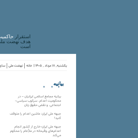
استقرار
حاکميت
هدف نهضت ملی 
است
یکشنبه, ۱۸ مرداد , ۱۴۰۵ |
خانه
نهضت ملی
سازم
بیانیه
سازمان‌های
ملی
بیانیه مجامع اسلامی ایرانیان – در
محکومیت اعدام، سرکوب سیاسی–
اجتماعی، و نقض حقوق زنان
جبهه ملی ایران: ماشین اعدام را متوقف
کنید!
جبهه ملی ایران-خارج از کشور انجام
اعدام‌های وقیحانه در ملأِعام را محکوم
می‌کند