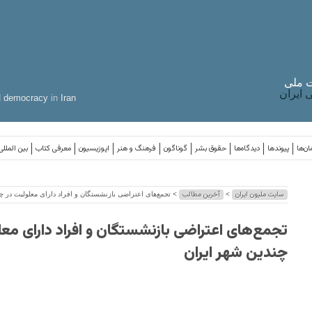
 ملی
ایران
d
democracy
in
Iran
ان‌ها
پیوندها
دیدگاه‌ها
حقوق بشر
گوناگون
فرهنگ و هنر
اپوزیسیون
معرفی کتاب
بین المللی
سایت ملیون ایران
آخرین مطالب
>
> تجمع‌های اعتراضی بازنشستگان و افراد دارای معلولیت در چ
تجمع‌های اعتراضی بازنشستگان و افراد دارای معل
چندین شهر ایران