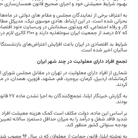
بهبود شرایط معیشتی خود و اجرای صحیح قانون همسان‌سازی حق
به اعتراف برخی از نمایندگان مجلس و مقام های دولتی در ماه‌ها
بحرانی شده است. در این ارتباط، هادی موسوی نیک، مدیرکل مطال
کار و رفاه اجتماعی، که ویدئوی سخنانش در وب‌سایت «نود اقتصا
که ۵۷ درصد از جمعیت ایران سوءتغذیه دارند و ۲۱۰۰ کالری لازم دریافت نمی‌کنند.
شرایط بد اقتصادی در ایران باعث افزایش اعتراض‌های بازنشستگان، 
سالیان اخیر شده است.
تجمع افراد دارای معلولیت در چند شهر ایران
شماری از افراد دارای معلولیت در تهران در مقابل مجلس شورای ا
کرمانشاه، اردبیل، کرمان، بروجرد، قم، مشهد، قزوین، همدان، در 
کردند
.
به گزارش خبرن
بودند.
بر اساس این ماده، دولت مکلف است کمک هزینه معیشت افراد دار
شدید فاقد شغل و درآمد را به میزان حداقل دستمزد سالانه تعیین و 
بودجه سنواتی کشور منظور کند.
به نوشته ایلنا، قانون حمایت از معلولان که در سال ۹۶ مصوب شد، ضمانت اجرایی لازم را ندارد.