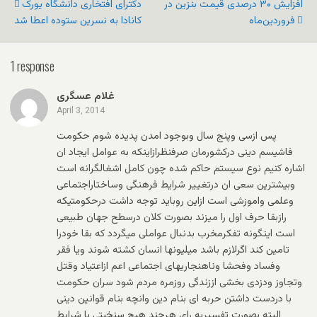
افزایش ۳۰ درصدی قیمت بنزین در
دکترای افتخاری دانشگاه يورک
فروردین‌ماه
کانادا به نسرين ستوده اعطا شد
1 response
غلام عسگری
April 3, 2014
پس ازسی وپنج سال وبوجود امدن پدیده شوم حکومت
فاشیسم دینی درکشورمان صرفنظرازاینکه به عوامل ایجاد ان
اشاره کنیم نوع سیستم حاکم شده چون کامل اشغالگرانه است
وبیشترین سعی ان درتغییر شرایط فرهنگی وساختاراجتماعی
وعلمی واموزشی است ازاین روباید توجه داشت درحکومتیکه
رازبقا حرف اول را میزند بصورت کلان درسطح جهان طبیعی
است اینگونه تفکرمخرب بدنبال عواملی میگردد که بقا خودرا
تامین کند اگرلازم باشد میلیونها انسان کشته شوند ویا فقر
وفساد وفحشا وناهنجاریهای اجتماعی اعم ازاعتیاد وقتل
وتجاوز ودزدی بخشی اززندگی روزمره مردم شود سران حکومت
با دردست داشتن حربه ای بنام دین وانچه بنام قوانین دینی
البته بصورت تفسیربه رای هرچند هیچ سنخیتی با شرایط