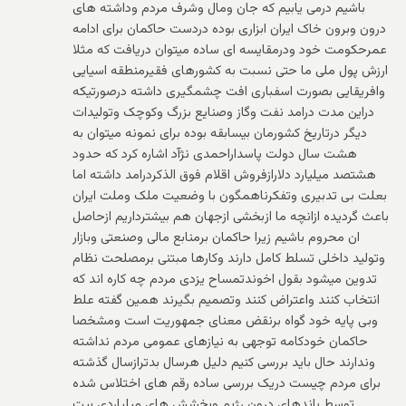
باشیم درمی یابیم که جان ومال وشرف مردم وداشته های
درون وبرون خاک ایران ابزاری بوده دردست حاکمان برای ادامه
عمرحکومت خود ودرمقایسه ای ساده میتوان دریافت که مثلا
ارزش پول ملی ما حتی نسبت به کشورهای فقیرمنطقه اسیایی
وافریقایی بصورت اسفباری افت چشمگیری داشته درصورتیکه
دراین مدت درامد نفت وگاز وصنایع بزرگ وکوچک وتولیدات
دیگر درتاریخ کشورمان بیسابقه بوده برای نمونه میتوان به
هشت سال دولت پاسداراحمدی نژآد اشاره کرد که حدود
هشتصد میلیارد دلارازفروش اقلام فوق الذکردرامد داشته اما
بعلت بی تدبیری وتفکرناهمگون با وضعیت ملک وملت ایران
باعث گردیده ازانچه ما ازبخشی ازجهان هم بیشترداریم ازحاصل
ان محروم باشیم زیرا حاکمان برمنابع مالی وصنعتی وبازار
وتولید داخلی تسلط کامل دارند وکارها مبتنی برمصلحت نظام
تدوین میشود بقول اخوندتمساح یزدی مردم چه کاره اند که
انتخاب کنند واعتراض کنند وتصمیم بگیرند همین گفته علط
وبی پایه خود گواه برنقض معنای جمهوریت است ومشخصا
حاکمان خودکامه توجهی به نیازهای عمومی مردم نداشته
وندارند حال باید بررسی کنیم دلیل هرسال بدترازسال گذشته
برای مردم چیست دریک بررسی ساده رقم های اختلاس شده
توسط باندهای درون رژیم وبخشش های میلیاردی بیت