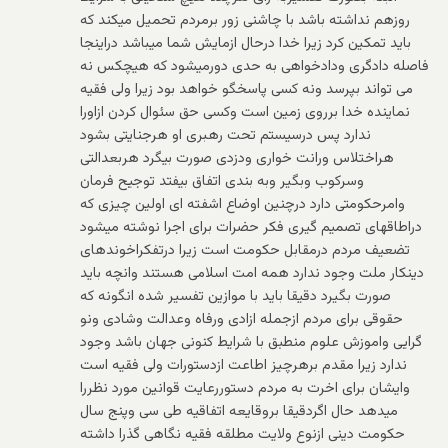
روزهم نداشته باشد با چاشنی زور برمردم تحمیل میکند که
باید تمکین کرد زیرا خدا درحال ازمایش شما میباشد دراینجا
فاصله دادگری ودادخواهی به حدی دورمیشود که هیچکس نه
می تواند بپرسد ونه کسی پاسخگو خواهد بود زیرا ولی فقیه
نماینده خدا برروی زمین است وکسی حق سئوال کردن ازاورا
ندارد پس درسیستم تحت رهبری او هرجنایتی بشود
هراختلاس ورانت خواری ودزدی صورت بیگرد هربعدالتی
وسرکوب وبگیر وبه بندی اتفاق بیفتد توجیح فرمان
وامرحکومتی دارد درچنین اوضاع اشفته ای اولین چیزی که
دراطاقهای تصمیم گیری فکر حضرات برای اجرا نوشته میشود
تضعیف مردم درمقابل حکومت است زیرا درتفکراخوندهای
دینکار ملت وجود ندارد همه امت اسلامی هستند وانچه باید
صورت بگیرد دقیقا باید با موازین تفسیر شده انگونه که
حقوقی برای مردم ازجمله ازادی ورفاه وعدالت وشادی ونو
گرایی واموزش علوم منطبق با شرایط کنونی جهان باشد وجود
ندارد زیرا مقدم برهرچیز اطاعت ازدستورات ولی فقیه است
وایشان برای اخرت به مردم دستوررعایت قوانین مورد نظررا
میدهد حال اگردقیقا بروقایعه اتفاقیه طی سی وپنج سال
حکومت دینی ازنوع ولایت مطلقه فقیه نگاهی گذرا داشته