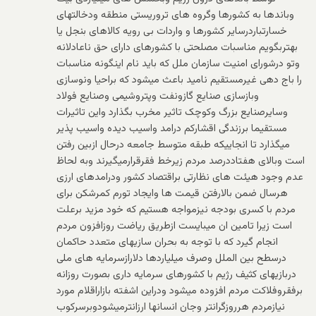
وباندها به کشورها وگروه های تروریستی منطقه ودخالتهای
خسارتباردرسایر کشورها و واردات بی رویه کالاهای بنجل یا
بهتربگویم مناسبات مصلحتی با کشورهای دارای حق ناعادلانه
وتو درشورای امنیت سازمان ملل که باید نام اینگونه مناسبات
را باج دهی غیرمستقیم نامید باعث میشود که براحیا ونوسازی
وبازسازی صنایع گازونفت وپتروشیمی وصنایع فولاد
وسایرصنایع بزرگ وکوچک تاثیر مخرب بگذارد واین تاثیرات
مستقیما برزندگی اقشارکم درامد واسیب دیده واسیب پذیر
میگذارد تا انجاییکه طبقه متوسط جامعه درحال ازبین رفتن
است وبالای هفتاددرصد مردم زیرخط فقرقرارمیگیرند وبه لحاظ
عدم وجود هیئت های نظارتی براقتصاد کشور ودرامدهای ارزی
هرسال ضمن بالارفتن قیمت ها وایجاد تورم کمرشکن برای
مردم با کسری بودجه نیزمواجه هستیم که خود مزید برعلت
است زیرا تامین ان میبایست ازطریق ریاضت روزافزون مردم
انجام گیرد که با توجه به بحران سازیهای متعدد حاکمان
درسطح بین الملل وصرف میلیاردها دلارازسرمایه های ملی
دربازیهای کثیف رژیم با کشورهای سرمایه داری بصورت روزانه
برفقروفلاکت مردم افزوده میشود ودراین اشفته بازاراقلام مورد
نیازمردم هرروزگرانتر وجان انسانها ارزانترمیشودوبرسرکوب