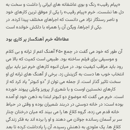
«پیام رقیب» رنگ و بوی عاشقانه های ایرانی را داشت و سخت به
دل ها نشست. خرم «پیام رقیب» را یکی از موفق ترین کارهای خود
و ناصر رستگار نژاد می دانست که اجراهای مختلف پیدا کرده. در
یکی از اجراها، ویگن آن را همراه با دلکش خوانده است.
عطاءالله خرم آهنگساز پر کاری بود
آن طور که خود می گفت در جمع ۴۵۰ آهنگ اعم از ترانه و بی کلام
و موسیقی برای فیلم ساخته بود. طبیعی است کمیت که بالا می
رود باید مراقب کیفیت بود. در میان انبوه کارهای خرم نیز باید برای
انتخاب خوب ها دست به گزینش زد. برخی از آهنگ های ترانه ای او
سخت تاثیر گذار است. از جمله می توان از “دو کبوتر” یاد کرد که از
کارهای نخستین اوست و با شعری از پرویز وکیلی پیوند خورده
است. خرم می گفت که موضوع دو کبوتر ابتدا به ذهن خود او آمده
بوده است: در خانه دوستی در دربند شمیران بوده و وقتی در حیاط
خانه قدم می زده، گروه کلاغ ها را می بیند که میان درختان چنار
سر بر آسمان رسانده جولان می دهند و او را برده اند به فکر زندگی
کلاغ ها. یک ملودی به ذهنش رسیده، آن را یادداشت کرده تا بعد