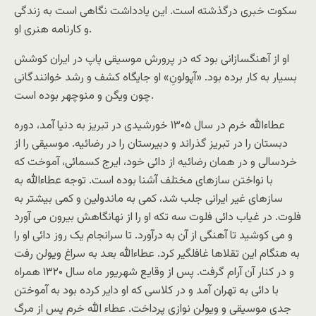
سکوت خبری درگذشته است. این یادداشت نگاهی است به زندگی
و کارنامه هنری او.
او از آهنگسازانی بود که در پرورش موسیقی پاپ در ایران کوشش
بسیار به کار برده بود. «آپولونِ» او جایگاه کشف و رشد خوانندگانی
چون ویگن و منوچهر بوده است.
عطاءالله خرم در سال ۱۳۰۵ خورشیدی در تبریز به دنیا آمد، دوره
دبستان را در تبریز گذراند و دبیرستان را در رضائیه. موسیقی را از
خردسالی و در همان رضائیه از دائی خود، ایرج کسمائی، آموخت که
با نواختن سازهای مختلف آشنا بوده است. توجه عطاءالله به
سازهای غیر ایرانی جلب شد، کمی به ماندولین و کمی بیشتر به
فلوت. در غیاب دائی فلوت سه تکه او را از نهانگاهش بیرون می آورد
و می کوشید تا آهنگی از آن به درآورد. تا سرانجام یک روز دائی او را
به هنگام این تقلاها غافلگیر کرد. عطاءالله بعد به سراغ ویولن رفت
و در کنار آن آرام گرفت. پس از وقایع شهریور ماه سال ۱۳۲۰ همراه
با دائی به تهران آمد و در کلاسی که او دایر کرده بود به آموختن
جدی موسیقی و ویولن نوازی پرداخت. عطاء الله خرم پس از مرگ