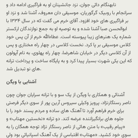
نابهنگام دائی جوان، نزد جانشینان او به فراگیری ادامه داد و
سرانجام با روبیک گرگوریان، موسیقی دان معروف، آشنا شد و نزد او
بر فراگیری های خود افزود. آقای خرم می گفت که در سال ۱۳۳۴ با
ابوالحسن صبا آشنا شده و به توصیه او به جمع نوازندگان ارکستر
شماره یک هنرهای زیبا پیوسته است. عطاءالله خرم از آن پس خود
کلاس موسیقی بر پا کرد. نخست کلاسی در چهار راه مختاری و پس
از آن کلاسی دیگر در خیابان شاهرضا، چهار راه پهلوی، به نام آپولون
که این یکی شهرت بسیار پیدا کرد و به پایگاه ساخت و پرداخت ترانه
های نو تبدیل شد.
آشنایی با ویگن
آشنائی و همکاری با ویگن از یک سو و با ترانه سرایان جوان چون
ناصر رستگارنژاد، پرویز وکیلی سیروس آرین پور از سوی دیگر فرصتی
برای خرم فراهم آورد تا آهنگ های ساده و مردم پسند خود را با
جلوه های برانگیزاننده عرضه کند. دو ترانه «نخستین مهتاب» و
«پیام رقیب» با متن هائی از ناصر رستگار نژاد توجه همگان را به
سوی خود کشید. «مهتاب» اقتباسی از یک آهنگ اسپانیائی بود ولی