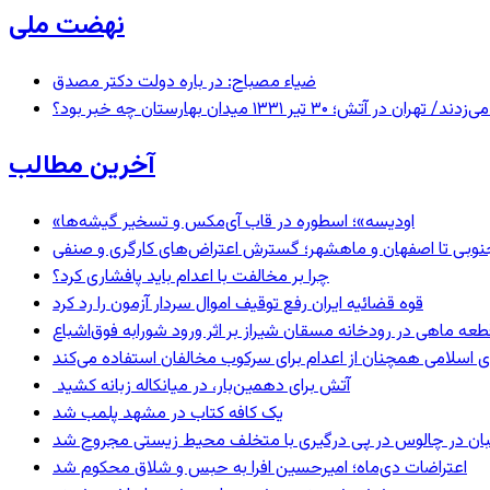
نهضت ملی
ضیاء مصباح: در باره دولت دکتر مصدق
 ۱۳۳۱ میدان بهارستان چه خبر بود؟
آخرین مطالب
«اودیسه»؛ اسطوره در قاب آی‌مکس و تسخیر گیشه‌ها
نوبی تا اصفهان و ماهشهر؛ گسترش اعتراض‌های کارگری و صنفی
چرا بر مخالفت با اعدام باید پافشاری کرد؟
قوه قضائیه ایران رفع توقیف اموال سردار آزمون را رد کرد
 اسلامی همچنان از اعدام برای سرکوب مخالفان استفاده می‌کند
آتش برای دهمین‌بار، در میانکاله زبانه کشید
یک کافه کتاب در مشهد پلمب شد
ان در چالوس در پی درگیری با متخلف محیط زیستی مجروح شد
اعتراضات دی‌ماه؛ امیرحسین افرا به حبس و شلاق محکوم شد