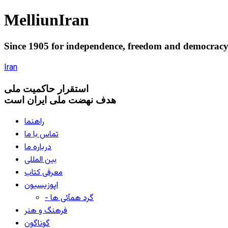
Melliun
Iran
Since 1905 for
independence
,
freedom
and
democrac
Iran
استقرار
حاکميت ملی
هدف نهضت ملی ایران است
راهنما
تماس با ما
درباره ما
بین المللی
معرفی کتاب
اپوزیسیون
- گرد همآئی ها
فرهنگ و هنر
گوناگون