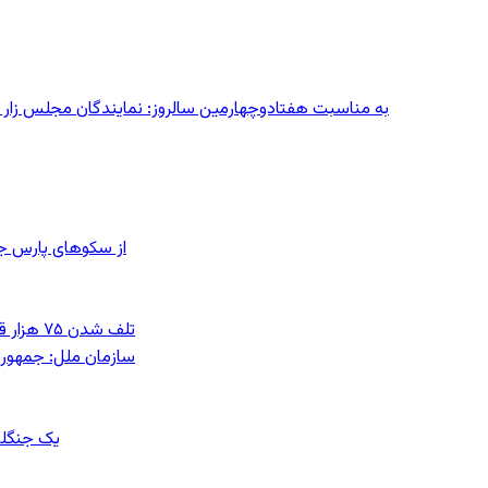
به مناسبت هفتادوچهارمین سالروز: نمایندگان مجلس زار می‌زدند/ تهران در آتش؛ ۳۰ تیر
از سکوهای پارس ج
تلف شدن ۷۵ هزار قطعه ماهی در رودخانه مسقان شیراز بر اثر ورود شورابه فوق‌اشباع
سازمان ملل: جمهوری
یک جنگلب