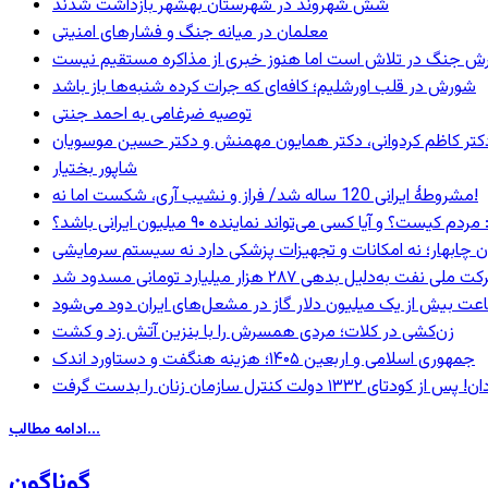
شش شهروند در شهرستان بهشهر بازداشت شدند
معلمان در میانه جنگ و فشارهای امنیتی
ترش جنگ در تلاش است اما هنوز خبری از مذاکره مستقیم نیست
شورش در قلب اورشلیم؛ کافه‌ای که جرات کرده شنبه‌ها باز باشد
توصیه ضرغامی به احمد جنتی
ی، دکتر کاظم کردوانی، دکتر همایون مهمنش و دکتر حسین موسویان
شاپور بختیار
مشروطۀ ایرانی 120 ساله شد/ فراز و نشیب آری، شکست اما نه!
 و آیا کسی می‌تواند نماینده ۹۰ میلیون ایرانی باشد؟
ان چابهار؛ نه امکانات و تجهیزات پزشکی دارد نه سیستم سرمایشی
ه‌دلیل بدهی ۲۸۷ هزار میلیارد تومانی مسدود شد
عت بیش از یک میلیون دلار گاز در مشعل‌های ایران دود می‌شود
زن‌کشی در کلات؛ مردی همسرش را با بنزین آتش زد و کشت
جمهوری اسلامی و اربعین ۱۴۰۵؛ هزینه هنگفت و دستاورد اندک
ادامه مطالب...
گوناگون