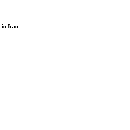
y
in
Iran