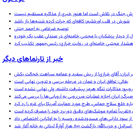
ترش جنگ در تلاش است اما هنوز خبری از مذاکره مستقیم نیست
شورش در قلب اورشلیم؛ کافه‌ای که جرات کرده شنبه‌ها باز باشد
توصیه ضرغامی به احمد جنتی
نال از دیدار پزشکیان با مجتبی خامنه‌ای در صندلی عقب یک خودرو
خبر از تارنماهای دیگر
 ایران: آقای خرازی! از ریش سفید و عمامه سیاهت خجالت بکش
بقائی: توافق ایران و عمان در مرحله بررسی و تدوین نهایی است
روبیو: مذاکرات تنگه هرمز پیشرفت داشته، ولی نهایی نشده است
رگ: ایران اجازه عملیات مین‌روبی به اروپایی‌ها را بررسی می‌کند
اره خلع سلاح حماس، طرح مورد حمایت آمریکا برای غزه را رد کرد
ران «تقریباً تمام» موشک‌های دقیق دوربرد خود را مصرف کرده است
ه؛ بازگشت ۸۰۰ هزار آوارۀ لبنانی به خانه‌ آغاز شد