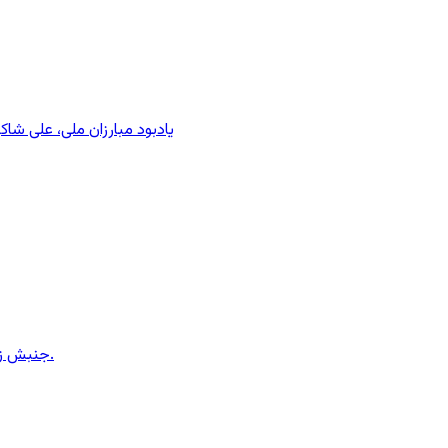
یادبود مبارزان ملی، علی شا
جنبش زنان ایران در دوران محمدرضاشاه، بخش سوم – سازمان زنان در کنترل مردان! پس از کودتای ۱۳۳۲ دولت کنترل سازمان زنان را بدست گرفت.