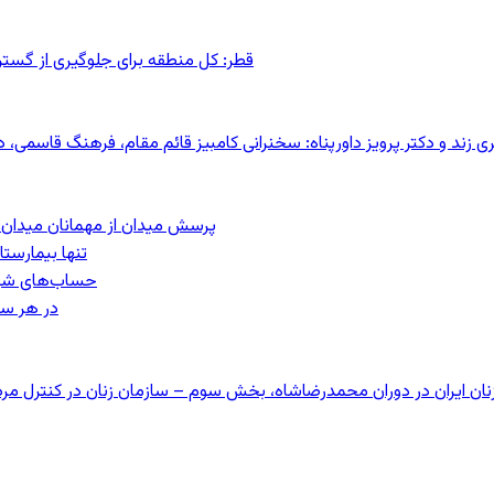
قطر: کل منطقه برای جلوگیری از گس
کری زند و دکتر پرویز داورپناه: سخنرانی کامبیز قائم مقام، فرهنگ قاسم
پرسش میدان از مهمانان میدان: مردم کیست؟
تنها بیمارست
حساب‌های شرکت ملی نفت ب
در هر سا