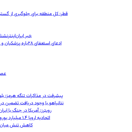
قطر: کل منطقه برای جلوگیری از گس
خبر ایران‌اینترنش
ادعای استعفای ۲۸باره پزشکیان و هشدار مجتبی خامنه‌ای در روایت خرازی؛ رئیس‌جمهور تکذیب کرد
عصر
پیشرفت در مذاکرات تنگه هرمز؛ بلومب
نتانیاهو با وجود دریافت تضمین درب
رویترز: آمریکا در جنگ با ای
اتحادیه اروپا ۱.۴ میلیارد یورو از سود دارایی‌های مسدودشده روسیه را به اوکراین ‏اختصاص داد
کاهش تنش میان اسرائیل و حزب‌الل