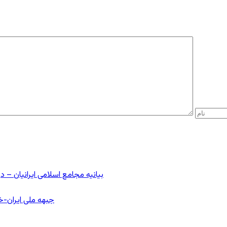
بیانیه مجامع اسلامی ایرانیان 
جبهه ملی ایران-خا