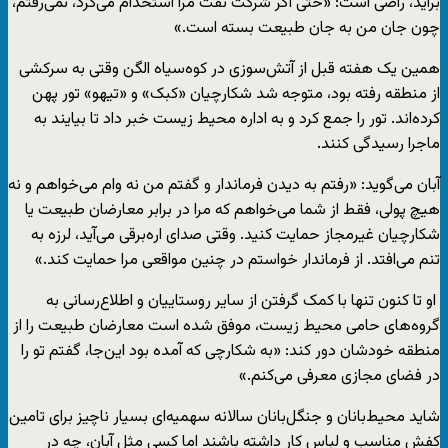
برآید، راضی است: «حتی اگر شرکت نفت مرا استخدام می‌کرد، نمی‌رفتم،
چون جان من به جان طبیعت بسته است.»
همین یک هفته قبل از آتش‌سوزی در کوه‌سیاه الگن وقتی به سرکشی
از منطقه رفته بود، متوجه شد شکارچیان «کبک» و «تیهو» تور پهن‌
کرده‌اند. تور را جمع کرد و به اداره محیط زیست خبر داد تا بیایند به
ماجرا رسیدگی کنند.
آبان می‌گوید: «رفتم به دیدن فرماندار و گفتم من نه وام می‌خواهم و نه
هیچ پولی، فقط از شما می‌خواهم که مرا در برابر معارضان طبیعت یا
شکارچیان غیرمجاز حمایت کنید. وقتی صدای اره‌برقی می‌آید، لرزه به
تنم می‌افتد. از فرماندار خواستم در چنین مواقعی مرا حمایت کند.»
او تا کنون تنها با کمک گرفتن از سایر روستاییان و اطلاع‌رسانی به
گروه‌های حامی محیط زیست، موفق شده است معارضان طبیعت را از
منطقه خودشان دور کند: «به شکارچی‌ که آمده بود این‌جا، گفتم تو را
در فضای مجازی معرفی‌ می‌کنم.»
شاید محیط‌بانان و جنگل‌بانان سالانه سهمیه‌ای بسیار ناچیز برای تامین
کفش مناسب و لباس کار داشته باشند اما کسی مثل آبان، چه در