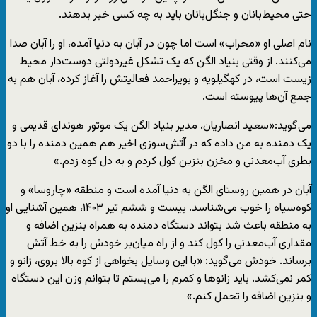
حتی محیط‌بانان و جنگل‌بانان باید به چه کسی خبر بدهند.
نام اصلی‌ او «محراب» است اما چون در آبان به دنیا آمده، او را آبان صدا
می‌کنند. از وقتی بنیاد الگن که یک تشکل غیردولتی دوست‌دار محیط
زیست است، در کهگیلویه و بویراحمد فعالیتش را آغاز کرده، آبان هم به
جمع آن‌ها پیوسته است.
می‌گوید:«سعید انصاریان، مدیر بنیاد الگن یک موتور هوندای قدیمی و
یک دمنده به من داده که در آتش‌سوزی اخیر هم همین دمنده را با دو
بطری آب‌معدنی و مخزن بنزین کول کردم و به دل کوه زدم.»
آبان در همین روستای الگن به دنیا آمده است و منطقه «چاروسا» و
کوه‌سیاه را خوب می‌شناسد. بیست و ششم تیر ۱۴۰۳، همین آشنایی‌ او
به منطقه باعث شد بتواند دستگاه دمنده به همراه بنزین اضافه و
مقداری آب‌معدنی را کول کند و از راه میان‌بر خودش را به خط آتش‌
برساند. خودش می‌گوید: «با این وسایل بخواهی از کوه بالا بروی، زانو و
کمر نمی‌کشد. باید زانوها و کمرم را می‌بستم تا بتوانم وزن این دستگاه
و بنزین اضافه را تحمل کنم.»