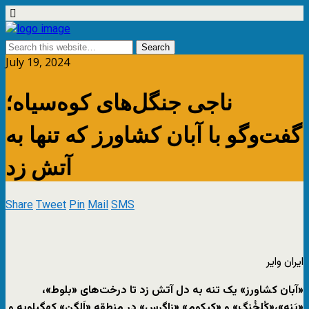
July 19, 2024
ناجی جنگل‌های کوه‌سیاه؛
گفت‌وگو با آبان کشاورز که تنها به
آتش زد
Share
Tweet
Pin
Mail
SMS
ایران وایر
«آبان کشاورز» یک تنه به دل آتش زد تا درخت‌های «بلوط»،
«بَنه»،«کُلخُنگ» و «کیکوم» «زاگرس» در منطقه «اَلگِن» کهگیلویه و