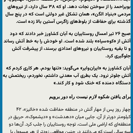
بویراحمد را از سوختن نجات دهد. او که ۳۸ سال دارد، از نیروهای
مردمی «بنیاد الگن»، همان تشکل غیر دولتی است که در پنج سال
گذشته برای حفاظت از بلوط‌های زاگرس آستین بالا زده است.
صبح ۲۶ تیر امسال روستاییان به آبان کشاورز خبر دادند که دود
آتش از «کوه‌سیاه» بلند شده است. او خودش را به خط آتش‌ رساند
و تا بقیه روستاییان و نیروهای امدادی برسند، از پیشرفت آتش‌
جلوگیری کرد.
آبان کشاورز به «ایران‌وایر» می‌گوید: «تنها بودم. هر کاری کردم که
آتش جلوتر نرود. یک بطری آب معدنی داشتم، نخوردم، ریختمش به
دستگاه دمنده که خنک شود و کار کند.»
برای یافتن شکوه لازم نیست راه دور برویم
چهار روز پس از مهار آتش در منطقه حفاظت‌ شده «خائیز»، ۴۲
کیلومتر دورتر از آن، جایی میان «دهدشت» و «دیشموک»، حریق در
منطقه‌ای که اراضی ملی است، توجه روستاییان را جلب کرد. آن‌ها دو
سه سالی است که می‌دانند در چنین مواقعی زودتر از هر مسوول یا