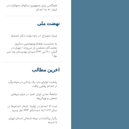
همگامی برای جمهوری سکولار دموکرات در
ایران: نه به اعدام
نهضت ملی
ضیاء مصباح: در باره دولت دکتر مصدق
به مناسبت هفتادوچهارمین سالروز:
نمایندگان مجلس زار می‌زدند/ تهران در
آتش؛ ۳۰ تیر ۱۳۳۱ میدان بهارستان چه خبر
بود؟
آخرین مطالب
رضایت اولیای دم؛ یک زندانی در میاندوآب
از اعدام رهایی یافت
جامعهٔ مدنی ایران: امید در میان ترومای
جمعی و ویرانی‌ها
ثبت ۷۱ اعدام در ژوئیه؛ شمار اعدام‌ها در
سال ۲۰۲۶ به دست‌کم ۴۴۴ نفر رسید
رگبار پراکنده در نیمه شمالی استان تهران
تا شنبه