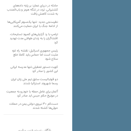
حادثه در دریای عمان؛ بر پایه داده‌های
کشتیرانی، تردد در تنگه هرمز و باب‌المندب
به شدت کاهش یافت
نظرسنجی جدید: تنها یک‌سوم آمریکایی‌ها
از ادامه جنگ با ایران حمایت می‌کنند
ترامپ با رد گزارش‌های کمبود تسلیحات،
افشاگران را به زندان طولانی مدت تهدید
کرد
رئیس‌ جمهوری اسرائیل: نقشه راه غزه
مثبت است اما حماس باید کاملا خلع
سلاح شود
کویت دستور تعطیلی تنها مدرسه ایرانی
این کشور را صادر کرد
دو فوتبالیست سابق تیم ملی زنان ایران
رسما شهروند استرالیا شدند
آلمان برای عامل حمله با خودرو به جمعیت
در مونیخ حکم حبس ابد صادر کرد
دست‌کم ۳۰ نیروی دولتی یمن در حملات
حوثی‌ها کشته شدند
بایگانی نسخه قدیم سایت