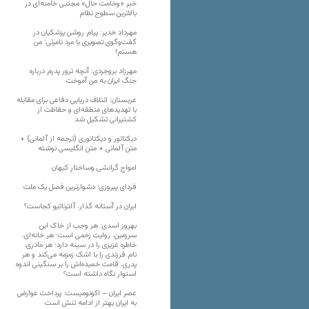
خبر «وخامت حال» مجتبی خامنه‌ای در
بالاترین سطوح نظام
مهرداد خدیر: پیام روشن پزشکیان در
گفت‌و‌گوی تصویری با مرد نامرئی: من
هستم!
مهرزاد بروجردی: آنچه ترور پدرم درباره
جنگ ایران به من آموخت
عربستان: ائتلاف دریایی دفاعی برای مقابله
با تهدیدهای منطقه‌ای و حفاظت از
کشتیرانی تشکیل شد
دیکتاتور و دیکتاتوری (ترجمه از آلمانی) +
متن آلمانی + متن انگلیسی نوشته
‌امواجِ گرانشی وساختارِ کیهان
فردای پیروزی؛ دشوارترین فصل یک ملت
ایران در آستانه گذار، آلترناتیو کجاست؟
بهروز اسدی: هر وجب از خاک‌ این
سرزمین، روایت زخمی است؛ هر خانه‌ای،
خاطره عزیزی را در سینه دارد؛ هر مادری،
نام فرزندی را با اشک زمزمه می‌کند و هر
پدری، قامت خمیده‌اش را بر سنگینی اندوه
استوار نگاه داشته است؟
عصر ایران – اکونومیست: پرداخت عوارض
به ایران بهتر از ادامه تنش است