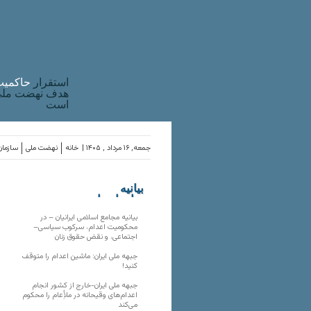
استقرار
حاکميت
هدف نهضت ملی 
است
جمعه, ۱۶ مرداد , ۱۴۰۵ |
خانه
نهضت ملی
سازمان
بیانیه
سازمان‌های
ملی
بیانیه مجامع اسلامی ایرانیان – در
محکومیت اعدام، سرکوب سیاسی–
اجتماعی، و نقض حقوق زنان
جبهه ملی ایران: ماشین اعدام را متوقف
کنید!
جبهه ملی ایران-خارج از کشور انجام
اعدام‌های وقیحانه در ملأِعام را محکوم
می‌کند