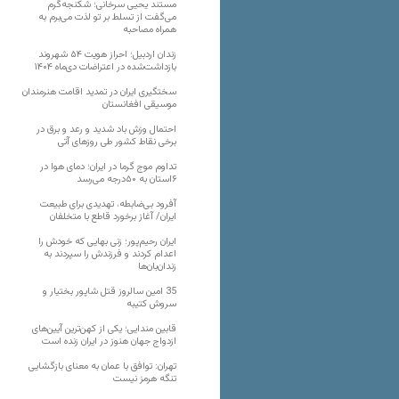
مستند یحیی سرخانی؛ شکنجه‌گرم
می‌گفت از تسلط بر تو لذت می‌برم به
همراه مصاحبه
زندان اردبیل؛ احراز هویت ۵۴ شهروند
بازداشت‌شده در اعتراضات دی‌ماه ۱۴۰۴
سختگیری ایران در تمدید اقامت هنرمندان
موسیقی افغانستان
احتمال وزش باد شدید و رعد و برق در
برخی نقاط کشور طی روزهای آتی
تداوم موج گرما در ایران؛ دمای هوا در
۶استان به ۵۰درجه می‌رسد
آفرود بی‌ضابطه، تهدیدی برای طبیعت
ایران/ آغاز برخورد قاطع با متخلفان
ایران رحیم‌پور؛ زنی بهایی که خودش را
اعدام کردند و فرزندش را سپردند به
زندان‌بان‌ها
35 امین سالروز قتل شاپور بختیار و
سروش کتیبه
قابین مندایی؛ یکی از کهن‌ترین آیین‌های
ازدواج جهان هنوز در ایران زنده است
تهران: توافق با عمان به معنای بازگشایی
تنگه هرمز نیست