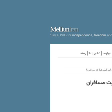
Melliun
Iran
Since 1905 for
independence
,
freedom
an
درباره ما
تماس با ما
راهنما
اروپایی‌ هما چه می‌شود؟
یت مسافران