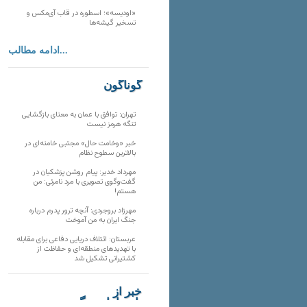
«اودیسه»؛ اسطوره در قاب آی‌مکس و
تسخیر گیشه‌ها
ادامه مطالب...
گوناگون
تهران: توافق با عمان به معنای بازگشایی
تنگه هرمز نیست
خبر «وخامت حال» مجتبی خامنه‌ای در
بالاترین سطوح نظام
مهرداد خدیر: پیام روشن پزشکیان در
گفت‌و‌گوی تصویری با مرد نامرئی: من
هستم!
مهرزاد بروجردی: آنچه ترور پدرم درباره
جنگ ایران به من آموخت
عربستان: ائتلاف دریایی دفاعی برای مقابله
با تهدیدهای منطقه‌ای و حفاظت از
کشتیرانی تشکیل شد
خبر از
تارنماهای دیگر