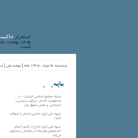
استقرار
حاکميت
هدف نهضت ملی 
است
پنجشنبه, ۱۵ مرداد , ۱۴۰۵ |
خانه
نهضت ملی
ساز
بیانیه
سازمان‌های
ملی
بیانیه مجامع اسلامی ایرانیان – در
محکومیت اعدام، سرکوب سیاسی–
اجتماعی، و نقض حقوق زنان
جبهه ملی ایران: ماشین اعدام را متوقف
کنید!
جبهه ملی ایران-خارج از کشور انجام
اعدام‌های وقیحانه در ملأِعام را محکوم
می‌کند