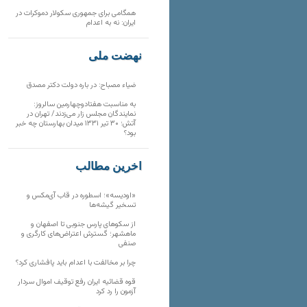
همگامی برای جمهوری سکولار دموکرات در
ایران: نه به اعدام
نهضت ملی
ضیاء مصباح: در باره دولت دکتر مصدق
به مناسبت هفتادوچهارمین سالروز:
نمایندگان مجلس زار می‌زدند/ تهران در
آتش؛ ۳۰ تیر ۱۳۳۱ میدان بهارستان چه خبر
بود؟
آخرین مطالب
«اودیسه»؛ اسطوره در قاب آی‌مکس و
تسخیر گیشه‌ها
از سکوهای پارس جنوبی تا اصفهان و
ماهشهر؛ گسترش اعتراض‌های کارگری و
صنفی
چرا بر مخالفت با اعدام باید پافشاری کرد؟
قوه قضائیه ایران رفع توقیف اموال سردار
آزمون را رد کرد