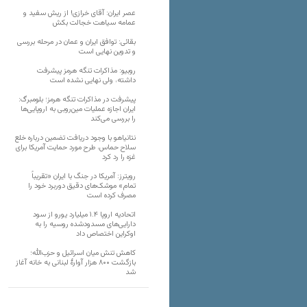
عصر ایران: آقای خرازی! از ریش سفید و
عمامه سیاهت خجالت بکش
بقائی: توافق ایران و عمان در مرحله بررسی
و تدوین نهایی است
روبیو: مذاکرات تنگه هرمز پیشرفت
داشته، ولی نهایی نشده است
پیشرفت در مذاکرات تنگه هرمز؛ بلومبرگ:
ایران اجازه عملیات مین‌روبی به اروپایی‌ها
را بررسی می‌کند
نتانیاهو با وجود دریافت تضمین درباره خلع
سلاح حماس، طرح مورد حمایت آمریکا برای
غزه را رد کرد
رویترز: آمریکا در جنگ با ایران «تقریباً
تمام» موشک‌های دقیق دوربرد خود را
مصرف کرده است
اتحادیه اروپا ۱.۴ میلیارد یورو از سود
دارایی‌های مسدودشده روسیه را به
اوکراین ‏اختصاص داد
کاهش تنش میان اسرائیل و حزب‌الله؛
بازگشت ۸۰۰ هزار آوارۀ لبنانی به خانه‌ آغاز
شد