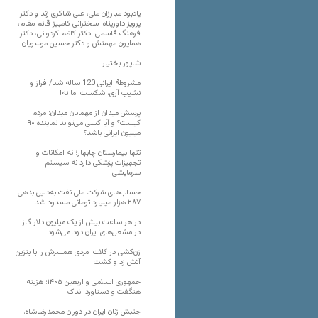
یادبود مبارزان ملی، علی شاکری زند و دکتر
پرویز داورپناه: سخنرانی کامبیز قائم مقام،
فرهنگ قاسمی، دکتر کاظم کردوانی، دکتر
همایون مهمنش و دکتر حسین موسویان
شاپور بختیار
مشروطۀ ایرانی 120 ساله شد/ فراز و
نشیب آری، شکست اما نه!
پرسش میدان از مهمانان میدان: مردم
کیست؟ و آیا کسی می‌تواند نماینده ۹۰
میلیون ایرانی باشد؟
تنها بیمارستان چابهار؛ نه امکانات و
تجهیزات پزشکی دارد نه سیستم
سرمایشی
حساب‌های شرکت ملی نفت به‌دلیل بدهی
۲۸۷ هزار میلیارد تومانی مسدود شد
در هر ساعت بیش از یک میلیون دلار گاز
در مشعل‌های ایران دود می‌شود
زن‌کشی در کلات؛ مردی همسرش را با بنزین
آتش زد و کشت
جمهوری اسلامی و اربعین ۱۴۰۵؛ هزینه
هنگفت و دستاورد اندک
جنبش زنان ایران در دوران محمدرضاشاه،