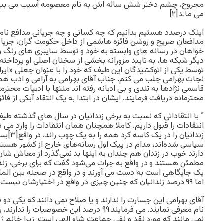
مجروح، چشم دختر شش ساله اش به نام معصومه آسیب می بیند 
می ماند[۲]
اینک درصدد هستیم بدانیم که چه کسانی و چه جریانی مدافع نام
مدافعان صریح و روشن فائزه هاشمی از داخل حکومت گران، جریا
خواهان در رسانه های وابسته به خود و توسط سایبری های رنگ وا
توسط یکی از اتوکشیدگان این طیف که خود را با عنوان جعلی «ایران
نجات بهرامی جلب می کنم. جناب آقای بهرامی به آرامی و ادب همان
قاسمی نژادها به تندی و بی ادبانه رفته اند منتها با ادبیات محت
محترمانه دریافت فرمایند. ایشان در ابتدا به یک انتقاد آبکی از فا
” با انتقاداتی که نسبت به برخی زندانیان در سال های گذشته طیف 
انتقادات را قبول داریم. کاملا همچنان همان انتقادات را وارد می 
زندانیان ر
سیاسی شده‌اند، مدام در پیک اول رسانه‌های خارج از کشور هستند 
دارند خوب در زندان هم چندان به اینها بد نمی‌گذرد از معاش شان، 
مطمئن هستند و در واقع به جرات می‌شود گفت که برای برخی، ز
یک جایگاهی است به دست می آورند و در واقع در صحنه بین المل
اما ۹۹ درصد زندانیان که چنین چیزی در واقع در اختیارشان نیست”.
آقای بهرامی این جسارت را ندارند و یا صلاح نمی دانند که یکی دو نف
نام معرفی نمایند. می فرمایند ۹۹ درصد این خصوصی
نمی مانند که مورد نقد و نفی جماعت شاه الهی است. زیرا خانم ژی