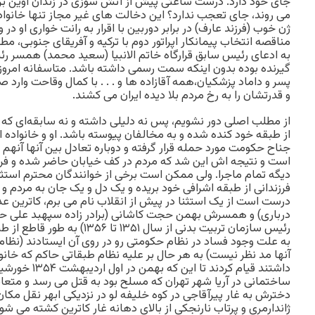
جای خود دارد. درست ساعتی پیش از آتش ‌سوزی در زندان اوین براد
می روند، جای تعجب ندارد؟ این دخالت ‌های غیر مجاز تنها خانواد
ژن خوب (فرزند عارف) در برابر دوربین با اقرار به رانت خواری او در 
مناقصه انتخاب پیمانکار اپراتور دوم با ترکیه و آفریقای جنوبی،
به ادعای رئیس سابق قرارگاه خاتم الانبیا (سعید محمد) همسر
گیرنده بوده بدون اینکه سمت رسمی داشته باشد. متاسفانه امروز
پسر و داماد پزشکیان،همه آقازاده ها و . . . با کمال وقاحت وار
و قدرتشان را به رخ مردم بلا دیده ایران می کشند.
از مطلب اصلی دور نشویم، پس نه دلیلی داشته و نه سابقه‌ای که 
از طبقه خود کنده شده و به مخالفان پیوسته باشد. او و خانواده 
جناح حکومت مورد حمله قرار گرفته و دوباره تعادل بین آنها آنهم د
است و نتیجه اش این شد که مردم در کف خیابان حاضر شده و فریا
دیگه تمام ماجرا. ولی ممکن است برخی از خوانندگان محترم استثنائ
فرزندانی از طبقه اشرافی خود بریده و یک دل و یک جان به مردم و 
درست است از یک استثنا در پیش از انقلاب نام می برم، کاترین 
درباری) و همسرش بهمن حجت کاشانی (برادر زاده سپهبد علی ح
رئیس سازمان تربیت بدنی از سال ۱۳۵۱
به علت وجود فساد در نظام حکومتی رو در روی آن ایستادند (نظا
آنها مد نظر نیست) به هر حال بر علیه نظام طبقاتی حاکم که خانو
داشتند قیام کردند
ساختمانی در آریا شهر تهران که مسلح بود به قتل می رسد و متعاق
دخترش به غار پیرآقاجی در کوه خلیفه لو در نزدیکی ابهر نقل مکان
ژاندارمری و پرتاب نارنجکی از بالای دهانه غار کاترین کشته می