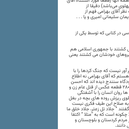
ه آنها (قطعا مورد استثناء آقای
ا پهلوی می‌باشد) دقیقا از
نظر آقای بهرامی فهم از
ان سلیمانی امیری و یا . . .
اسی در کتابی که توسط یکی از
ی کشتند با جمهوری اسلامی هم
نیروهای خودشان می کشتند یعنی
آور نیست که جنگ کردها را با
ستم که آقای بهرامی نه اطلاع
رودگاه سنندج دیده اند که احسن
ناهید را روی برانکار تیر باران می کنند، تا بفهمند جنگ یعنی چی، ۲۸۰ قطعه عکس از قتل عام زن و
 روان انسان را با آشفتگی
وی ریزش روده های بچه در بغل
ید به صلاح این طیف فکری نیست
تند ” جلاد تل زعتر، جلاد خلق ما
چکونه است که به “مثلا ” اکتفا
 مردم کردستان و بلوچستان و
دانند.