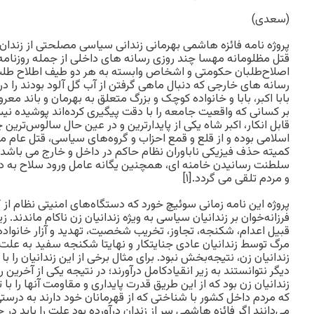
(سعدی)
پروژه نامه فائزه هاشمی بهرمانی زندانی سیاسی مصلحتی از زندان
قتل مظلومانه مهسا چند روزی رسانه های داخلی از جمله روزنامه ک
اصلاح‌طلبان حکومتی و اشخاص وابسته به هر دو طیف اطلاح طلب و
رسانه های خارجی که دنبال ماهی گرفتن از آب گل آلود بودند را 
بر کسانی که واقعیت جامعه را با دقت پیگیری کرده‌اند پوشیده ن
قابل انکار، اکبر شاه یکی از پایدارترین و در عین حال سالوس‌تری
اسلامی بوده و از قلع و قمع احزاب و گروه‌های سیاسی، قتل عام م
کمیته حذف فیزیکی ناباوران نظام حاکم در داخل و خارج می باشد 
سلطنت رسانیدن خامنه ای، همچنین یگانه عامل ورود سلاح به د
و مردم تلقی می گردد.[۱]
پروژه این نامه زمانی سوئیچ خورد که دستگاه‌های امنیتی نظام از 
فرزانه‌خوان بر زندانیان سیاسی به ویژه زندانیان زن ناکام ماندند.
قبیل اعدام، شکنجه، تجاوز، تخریب شخصیت، تهدید و آزار خانواده و
مرگ توسط زندانیان عادی جنایتکار و نهایتا شکنجه سفید به عل
زندانیان زن، نتیجه‌بخش نبود. برای مثال برخی از این زندانیان را با
دیگر نتوانستند به زیر انقیادکامل درآورند؛ در نتیجه یکی از آخرین 
زندانیان زن بود که از این طریق قدرت پایداری و مقاومت آنها را ب
که مردم داخل کشور با شناختی که از قهرمانان خود دارند به درس
می‌دانند اگر فائزه هاشمی سر از زندان درآورده بود علت را باید د