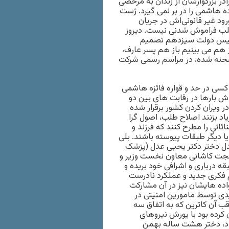
ر‌ بزرگوارشان از زندان به مرخصی
ه هاشمی را در بر نمی گیرد. ژست
ورود غیر قانونی‌اش در جریان
 مطلب فراموش شدنی نیست. دیروز
 رئیس دولت سیزدهم تصمیم
 هم می بینیم باز هم پسر عارف،
د صحنه شده، در مراسم رسمی شرکت
کسی در حد و قواره فائزه هاشمی
اش بارها در رقابت های بین دو
ر ویران کردن کشور برقرار شده
د بزنند اصلاح طلب، اصول گرا
اتی را مطرح کنند که فرزند و
یا دیگر طبقات پیوسته باشند. بلی
عدل دختر دکتر یحیی عدل (پزشک
جت کاشانی معاون نخست وزیر و
 تا ۱۳۵۶) به طور قاطع از طبقه درباری و اشرافی خود بریده و
م فکری جدید و عملکرد نادرست
اده هایشان نیز در آن مشارکت
 تا این که بهمن در اول اردیبهشت ۱۳۵۴ خورشیدی توسط مامورین امنیتی در
ب آن کاترین که به اتفاق سه
 کرده بود با یورش نیروهای
 شود، دختر هشت ساله بهمن