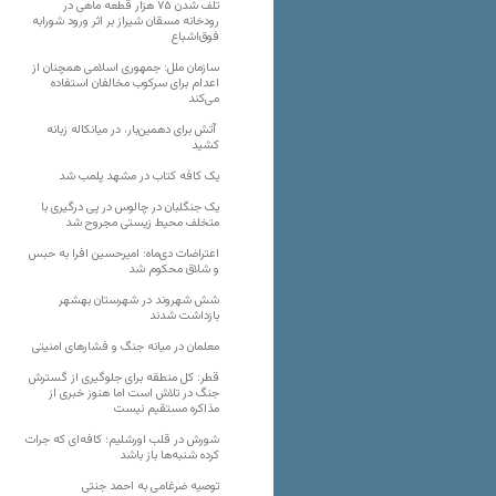
تلف شدن ۷۵ هزار قطعه ماهی در
رودخانه مسقان شیراز بر اثر ورود شورابه
فوق‌اشباع
سازمان ملل: جمهوری اسلامی همچنان از
اعدام برای سرکوب مخالفان استفاده
می‌کند
آتش برای دهمین‌بار، در میانکاله زبانه
کشید
یک کافه کتاب در مشهد پلمب شد
یک جنگلبان در چالوس در پی درگیری با
متخلف محیط زیستی مجروح شد
اعتراضات دی‌ماه؛ امیرحسین افرا به حبس
و شلاق محکوم شد
شش شهروند در شهرستان بهشهر
بازداشت شدند
معلمان در میانه جنگ و فشارهای امنیتی
قطر: کل منطقه برای جلوگیری از گسترش
جنگ در تلاش است اما هنوز خبری از
مذاکره مستقیم نیست
شورش در قلب اورشلیم؛ کافه‌ای که جرات
کرده شنبه‌ها باز باشد
توصیه ضرغامی به احمد جنتی