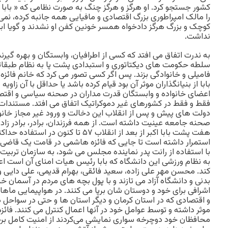
کشور جستجو کرد. او هرگز و هرگز چنگ به صورت نظامی که « بابا اکبر
را مالک امپراطوری بزرگ اقتصادی و مافیایی همه جانبه کرده، نمی
کوچک و بزرگ هرگز دادخواه همسر خونین کفن او نشدند و گویا ا
نداشت.
به ندرت اتفاق می افتد که کسی از اطرافیان، وابستگان و بهره گیرن
سلطه حکومت های دیکتاتوری و استبدادی پشت پا به نظام طبقاتی
فامیلی و خانوادگی بزند. پس اگر کسی تصور می کرد که خانم فائز
بابا از بنیانگذاران موثر آن بود قیام کرده باشد یا حداقل با آن زاو
اعضای خانواده و وابستگان قدرت مداران در صحنه سیاسی و اقتص
فقط و فقط در کشورهای غیر دموکراتیک اتفاق می افتد. مستندا
دولت های پیش و پس از انقلاب این دخالت و ورود غیر مجاز خانو
صحنه جامعه عینیت داشته است. از همه فرزندان، برادر، برادر زاده 
هفت پشت بابا اکبر از بعد از انقلاب ۵۷ تا کن
استمرار داشته است تا جایی که فائزه هاشمی در قامت یک قاضی ب
با استفاده از رانت پدر نماینده مجلس می شود، به سازمان تربیت
به نظام ورزشی این دانشگاه که بابا رئیس هیات امنای آن است 
کند. محسن مهر علی زاده، سعید فائقی، بهرام قدیمی، علی دایی و . .
بدنی و دانشگاه آزاد می تازند و با پول بچه های مردم در آسمان خر
اشرافی برای خود و دوستان شان برپا می کنند. در هواپیمایی ماها
و اقتصادی که در استان کرمان و دیگر استان ها و حتی در سواحل د
موثر داشته و توسط عوامل خود در آنها اعمال کنترل می کنند. فائ
محافظان خود دوچرخه سواری نمایشی می‌کردند از امنیت کامل برخورد