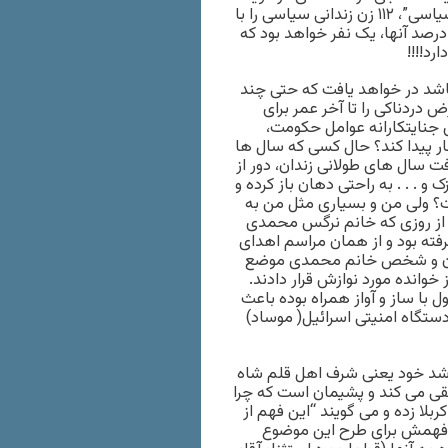
نیوز با عنوان “به بهانه انتشار نامه فائزه هاشمی بهرمانی زندانی سیاسی”، ۱۱۲ زن زندانی سیاسی را با
رصد آنها، یک نفر خواهد بود که
رد!!!!
اشد در خواهد یافت که حتی چند
دردناکی را تا آخر عمر برای
ی جنایتکارانه عوامل حکومت،
ار پیدا کند؟ حال کسی که سال ها
فت سال های طولانی زندان، دور از
ک و . . . به راحتی دهان باز کرده و
ست؟ ولی من و بسیاری مثل من به
 از روزی که خانم نرگس محمدی
ته بود و از همان مراسم اهدای
جریان و شخص خانم محمدی موضع
خوانده مورد نوازش قرار دادند.
با ساز و آواز همراه بوده باعث
ستگاه امنیتی اسرائیل( موساد)
مرشد خود یعنی شرف اهل قلم شاه
تلقی می کند و پشیمان است که چرا
لا زده و می گویند “این فهم از
 فهمش برای طرح این موضوع