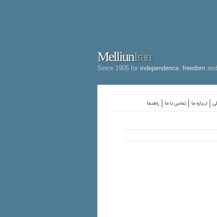
Melliun
Iran
Since 1905 for
independence
,
freedom
an
لی
درباره ما
تماس با ما
راهنما