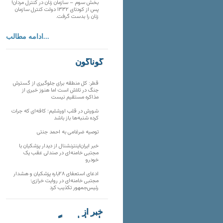
بخش سوم – سازمان زنان در کنترل مردان!
پس از کودتای ۱۳۳۲ دولت کنترل سازمان
زنان را بدست گرفت.
ادامه مطالب...
گوناگون
قطر: کل منطقه برای جلوگیری از گسترش
جنگ در تلاش است اما هنوز خبری از
مذاکره مستقیم نیست
شورش در قلب اورشلیم؛ کافه‌ای که جرات
کرده شنبه‌ها باز باشد
توصیه ضرغامی به احمد جنتی
خبر ایران‌اینترنشنال از دیدار پزشکیان با
مجتبی خامنه‌ای در صندلی عقب یک
خودرو
ادعای استعفای ۲۸باره پزشکیان و هشدار
مجتبی خامنه‌ای در روایت خرازی؛
رئیس‌جمهور تکذیب کرد
خبر از
تارنماهای دیگر