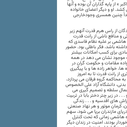
 » از پایه گذاران آن بوده و آنها
 کشد. او و دیگر اعضای خانواده
بداً چنین همسری وجودخارجی
دگان از راس هرم قدرت آنهم زیر
 و منافع ناشی از رانت قدرت
ه هاشمی بر علیه نظام فاسدی که
یه داشته باشد، فکر باطلی بود. حضور
ادی برای کسب امکانات بیشتر
ت موجود نشان می دهد در همه
اده مقامات و حکومت گران در
ها، خواهر زاده ها و با پیگیری
ون در استفاده حداکثری از رانت قدرت تا به امروز
ه محاکمه گروه فرقان می پردازد،
 بدنی، دانشگاه آزاد علی الخصوص
اعمال سلطه و تصمیم گیری می
 . در زیر چتر دختر بابا در تربیت
اش های اقدسیه و . . . زندگی
ن، کرمان موتور و هر نهاد صنعتی
ریای مازندران برپا می شود، سهم
زه هاشمی زمانی که تحت کنترل
ار‌ بودند، امنیت در زندان دیگر