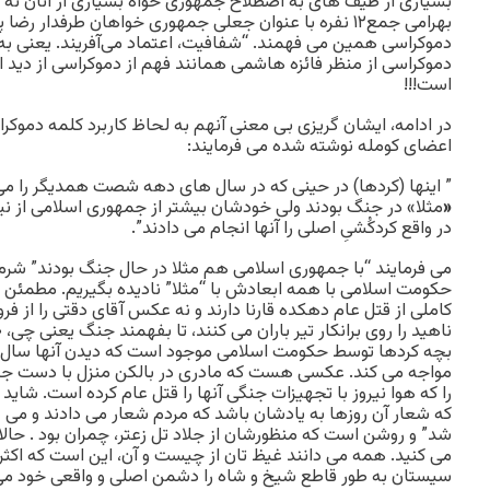
بسیاری از طیف های به اصطلاح جمهوری خواه بسیاری از آنان نه هم
بهرامی جمع‌۱۲ نفره با عنوان جعلی جمهوری خواهان طرفدار رض
دموکراسی همین می فهمند. “شفافیت، اعتماد می‌آفریند. یعنی به 
دموکراسی از منظر فائزه هاشمی همانند فهم از دموکراسی از دید ایم
است!!!
در ادامه، ایشان گریزی بی معنی آنهم به لحاظ کاربرد کلمه دموکر
اعضای کومله نوشته شده می فرمایند:
” اینها (کردها) در حینی که در سال های دهه شصت همدیگر را م
«
مثلا» در جنگ بودند ولی خودشان بیشتر از جمهوری اسلامی از 
در واقع کردکُشیِ اصلی را آنها انجام می دادند”.
می فرمایند “با جمهوری اسلامی هم مثلا در حال جنگ بودند” شرم 
حکومت اسلامی با همه ابعادش با “مثلا” نادیده بگیریم. مطمئن ه
کاملی از قتل عام دهکده قارنا دارند و نه عکس آقای دقتی را از ف
بچه کردها توسط حکومت اسلامی موجود است که دیدن آنها سال ها
مواجه می کند. عکسی هست که مادری در بالکن منزل با دست جل
را که هوا نیروز با تجهیزات جنگی آنها را قتل عام کرده است. شا
که شعار آن روزها به یادشان باشد که مردم شعار می دادند و می گف
شد” و روشن است که منظورشان از جلاد تل زعتر، چمران بود . حالا 
می کنید. همه می دانند غیظ تان از چیست و آن، این است که اکثر
سیستان به طور قاطع شیخ و شاه را دشمن اصلی و واقعی خود می 