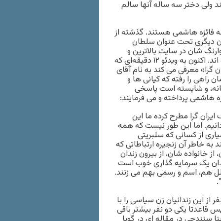
ولی دختر سه ساله آنها سالم
ه فائزه هاشمی هستند. گذشته از
ن دیگری تحت عنوان سلطان
رنگ شان در سایت بالاترین و
دیگر شبکه ها، به تایید مزورانه بخشی از سخنان اصلی او پرداخته اند. اکنون به ویدئو ۱۲ دقیقه‌ای که
 گرا» معرفی می کند به نام آقای
 راهی را رفته که کیانی ها و
رمانه، و شایسته است پاسخی
ئزه هاشمی پرداخته و می فرمایند:
ایران گرا مطرح کرده ما این
دانیم. اما این طور نیست که همه
ا در یک کاسه کرد همه را به یک چوب راند. در واقع[۳]بسیاری از کسانی که سلبریتی
به خاطر آن زنجیره ارتباطاتی که
از خانواده شان، از بیرون زندان
ندان یک سرمایه گذاری خوب است
ل هم، اسم و رسمی بهم می زنند.
ر از این زندانیان زن سیاسی را با
ات را ندارند، پس قاعدتا یکی دو نفر بیشتر باقی
نا سنندجی در مقاله ای در گویا