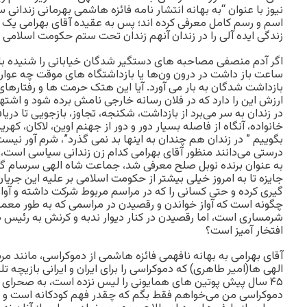
اسم و رسم کامل معرفی کرده اند؛ پس به عقیده آقای بهرامی یک د
زندگی ایده آلی را در زندان آنهم زندان تحت ستم حکومت اسلامی دا
اگر آدم منصفی مصاحبه های دستگیر شدگان خیابانی را شنیده ب
ساعت باز داشت در درون ون‌ها یا بازداشتگاه های موقت چه عوارض 
بازداشت شدگان به بار می آورد. آیا این هتک حرمت ها و رفتارها
ارزش این را دارد که در فلان رسانه خارجی نامش برده شود و اشته
در زندان به سر می‌برد از بازداشت، شکنجه، تجاوز، بازجویی تا دریا
خانواده، آنگاه از فاصله بسیار دور و دور از جهنم اوین، لاکان، کهریز
بگوییم ” در زندان هم چندان به اینها بد نمی گذرد”، شرم آور نی
درستی می‌دانند منظور آقای بهرامی کدام زن زندانی سیاسی است،
به عنوان برنده نوبل صلح معرفی شد، جماعت شاه الهی سرسام گرف
جایزه تا به امروز خیلی بیشتر از حکومت اسلامی بر علیه این 
گیری کرده و حتی کسانی را که در مراسم مربوط شرکت داشته و آواز 
چگونه است که آواز خواندن و رقصیدن در مراسمی که به طور معمول 
شرمساری است، اما رقصیدن در کنار دیوار ندبه و کرنش به رئیس د
افتخار آمیز است؟
آقای بهرامی به بهانه نافهمی فائزه هاشمی از دموکراسی، مانند 
الهی ها(امیر طاهری) که دموکراسی را برای ایران و ایرانی بازیچه 
۴۵ سال پیش پوتین های همایونی را لیس نزده است، به صحرای کرب
دموکراسی من می‌خواهم فقط بگم که چقدر فهم کودکانه است و