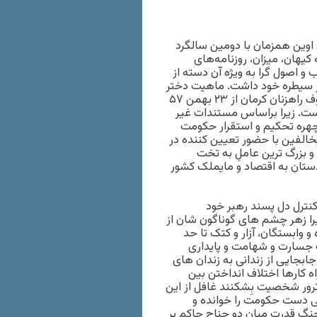
 اوین همزمان با دومین سالگرد
یهان، میزان، روزنامه‌های
 اصول گرا به ویژه آن دسته از
در سیطره خود داشت. ماهیت دختر
بابا اکبر، بابا و خانواده کوچک و بزرگ متعلق به بهرمان و باند معروف راهزنان کرمان از ۲۳ بهمن ۵۷
یست. زیرا براساس مستندات غیر
ن چهره تحکیم و استقرار حکومت
خالفین با حضور تعیین کننده در
و بزرگ ترین عاملِ به تخت
ستان به اقتصاد و مایملک کشور
کنترل دل پسند رهبر خود
 زیرا زهر چشم های گوناگون شان از
 وابستگان، آزار و کتک تا حد
ت جسارت و شهامت و پایداری
 جابجایی از زندانی به زندان های
راه کارها اختلاف انداختن بین
ا ترور شخصیت بِشکنند غافل از این
تی دست حکومت را خوانده و
ر جنگ قدرت میان دو جناح حاکم بر