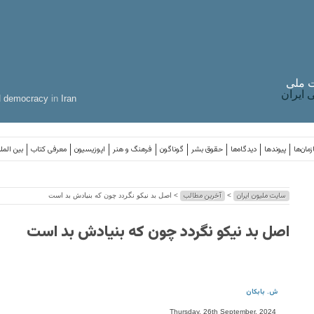
 ملی
ایران
d
democracy
in
Iran
مان‌ها
پیوندها
دیدگاه‌ها
حقوق بشر
گوناگون
فرهنگ و هنر
اپوزیسیون
معرفی کتاب
بین المل
سایت ملیون ایران
آخرین مطالب
>
> اصل بد نیکو نگردد چون که بنیادش بد است
اصل بد نیکو نگردد چون که بنیادش بد است
ش. بابکان
Thursday, 26th September, 2024