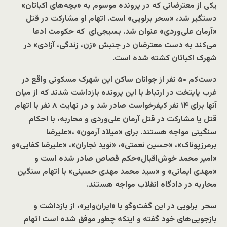
یکی از معترضانی که در پرونده موسوم به «بچه‌های اکباتان»
دستگیر شد، «سحر برلویی» است. اتهام او مشارکت در قتل
«آرمان علی‌وردی» عنوان شد. بسیجی‌ای که حکومت ادعا
می‌کند به دست معترضان در جنبش «زن‌، زندگی‌، آزادی» در
شهرک اکباتان کشته شده است.
دست‌کم ۵۰ نفر از جوانان ساکن این شهرک مسکونی واقع در
غرب پایتخت در ارتباط با این پرونده بازداشت شدند که از میان
آنها برای ۱۴ نفر کیفرخواست صادر شد و در نهایت ۸ نفر با اتهام
قتل یا مشارکت در قتل آرمان علی‌وردی و محاربه، با احکام
سنگینی مواجه هستند. برای «میلاد آرمون» ،«علیرضا
برمرزپوناک»، «حسین نعمتی»، «نوید نجاران»، «علیرضا کفایی»و
«امیر محمد خوش‌اقبال»حکم قصاص صادر شده است و
«مهدی ایمانی» و «سید محمد مهدی حسینی» با اتهام سنگین
محاربه در دادگاه انقلاب مواجه هستند.
سحر برلویی در این گفت‌وگو با «ایران‌وایر»، از بازداشت و
بازجویی‌های خود گفته و اینکه چطور موفق شده است اتهام