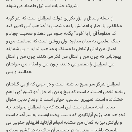
شریک جنایات اسرائیل قلمداد می شوند.
از جمله وسائل و ابزار تکراری دولت اسرائیل است که هر گونه
مخالفتی با رفتار و اعمالش را به دشمنی با “مذهب”ش تعبیر کند
که مداوماً آن را با “قوم” یگانه جلوه می دهد و صحبت جهاد و
جنگ صلیبی به میان میاورد. ولی روشن است که مخالفت من و
امثال من ادنی ارتباطی با مسلک و مذهب ندارد – بی شمارند
یهودیانی که چون من و امثال من فکر می کنند، چون من و امثال
من اسراییل را مقصر می دانند، چون من و امثال من خواهان
عدالتند و بس.
اسرائیل هرگز سر صلح نداشته است و در خونی که از بی گناهان
ریخته تخمی افشانده است که بیخ و بن راه حل “دو کشور”ی را هم
خشکانده است. تغییری اساسی، حیاتی است تا اوضاع بدین منوال
نماند. آنچه مسلم است این است که چه اسرائیل بخواهد چه
نخواهد عمر رژیم آپارتایدی که دست پخت اوست به سر آمده است
و پایانش نیز به گمان من مشابه انجام آپارتاید افریقای جنوبی می
بایست باشد – یعنی نه در تقسیم آن خاک به دو کشور سیاه و