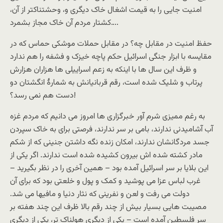
امنیت جایی را به قیمت اشغال خاک دیگری و، وحشتناکتر از آن،
کشتار مردم آن خاک مجاز بشمرد….
حفظ امنیت در مقابل چه؟ در مقابل حملات موشکی حماس که در
مقایسه با ابزار جنگی اسرائیل حکم پاچه خیزک و فشفه را هم ندارد
و ظرف این سال ها با اینکه به زعم اسراییلی ها هزاران هزارش
پرتاب و شلیک شده است، رقم قربانیانش به شمارۀ انگشتان دو
دست هم نمی رسد؟!
به رغم ممیزی شرم آور خبرگزاری ها امروز می دانیم که مردم غزه
آب آشامیدنی ندارند، بامی بر سر ندارند، فرصتی برای به خاک سپردن
جسد مردگانشان ندارند، امکان زنده نگه داشتن جنینی که از شکم
مادر کشته شده اش بیرون کشیده شده است ندارند. اگر یکی از
این بلایا بر سر اسرائیل آمده بود – همین آخری را در نظر بگیرید –
غرب لباس عزا می پوشید و کمک و پول و خلعتی بود که برای آن
دولت می رفت و لعن و نفرینی که نثار دنیا و مافیها می شد.
مصیبت هایی بسیار بیش از چند رقم بالا ظرف این چند هفته بر
سر فلسطین آمده است – یکی از دیگری هولناک تر، یکی از دیگری