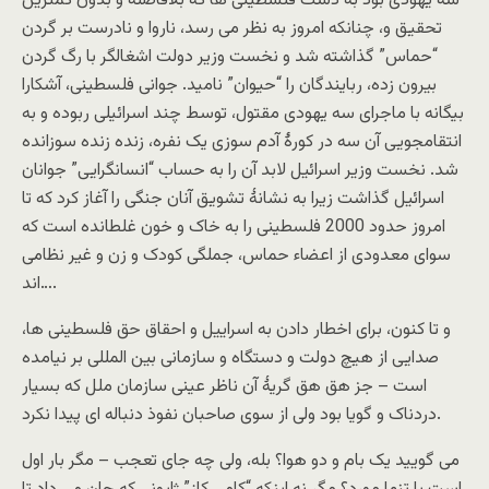
سه یهودی بود به دست فلسطینی ها که بلافاصله و بدون کمترین
تحقیق و، چنانکه امروز به نظر می رسد، ناروا و نادرست بر گردن
“حماس” گذاشته شد و نخست وزیر دولت اشغالگر با رگ گردن
بیرون زده، ربایندگان را “حیوان” نامید. جوانی فلسطینی، آشکارا
بیگانه با ماجرای سه یهودی مقتول، توسط چند اسرائیلی ربوده و به
انتقامجویی آن سه در کورۀ آدم سوزی یک نفره، زنده زنده سوزانده
شد. نخست وزیر اسرائیل لابد آن را به حساب “انسانگرایی” جوانان
اسرائیل گذاشت زیرا به نشانۀ تشویق آنان جنگی را آغاز کرد که تا
امروز حدود 2000 فلسطینی را به خاک و خون غلطانده است که
سوای معدودی از اعضاء حماس، جملگی کودک و زن و غیر نظامی
اند….
و تا کنون، برای اخطار دادن به اسراییل و احقاق حق فلسطینی ها،
صدایی از هیچ دولت و دستگاه و سازمانی بین المللی بر نیامده
است – جز هق هق گریۀ آن ناظر عینی سازمان ملل که بسیار
دردناک و گویا بود ولی از سوی صاحبان نفوذ دنباله ای پیدا نکرد.
می گویید یک بام و دو هوا؟ بله، ولی چه جای تعجب – مگر بار اول