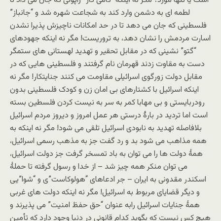
است یا تنها مورد؟ مگر نه اینکه “کامی کاز” ژاپونی که جان می داد تا
لطمه ای به دشمن وارد کند به شجاعت شهره شد و “جانباز”
فلسطینی که جان می دهد تا در حد امکانات ناچیزش پذیرا نشدن
اسارت مردمش را نشان دهد، به تروریست! مگر نه اینکه جهودهای
“گتو” نشینی که در مقابل تحقیر و تهدید لهستانی های ستمگر
دست به مقاوت زدند قهرمان نام گرفتند و فلسطینی هایی که در
مقابل دولت زورگوی اسرائیلی مقاومت می کنند جنایتکار! مگر نه
اینکه اسرائیل با کشتارهای بی امان زن و کودک فلسطینی بدون
رودربایستی و بی مهابا کمر به سر به نیست کردن فلسطین بسته
است اما تردید در بارۀ درستی هر عمل امروز و دیروز مردم اسرائیل
بلافاصله تهدید به نابودی اسرائیل تلقی می شود! مگر نه اینکه به
همه مذاهب می شود بد و رد گفت جز به مذهب رسمی اسرائیل،
همۀ دولت ها را می توان به باد تمسخر گرفت جز دولت اسرائیل،
می توان منکر همه چیز شد – از خدا و رسول گرفته تا حملۀ
اسکندر مقدونی به ایران – جر ادعاهای “هولوکاست”ی و “شوا”یی
و دیگر قضایای مربوط به اسرائیل! مگر نه اینکه دولت های غربی
همۀ جنایات اسرائیل رابه عنوان “حق حفظ امنیت” می پذیرند و
هیچ کس نیست که بگوید کدام قانونی در دنیا وجود دارد که تأمین