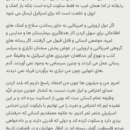
رذیلانه تر اما همان غرب نه فقط سکوت کرده است بلکه باز کمک و
پول و خلعت است که برای اسرائیل ارسال می شود!
اگر دول اروپایی و امریکایی به جای رساندن سلاح و کمک های
اطلاعاتی برای سهل کردن کار هدفگیری بیمارستان ها و مدارس و
غیره، موضعی انسانی و قابل قبول می گرفتند، اگر رسانه های
گروهی امریکایی و اروپایی در عوض پخش سخنان تکراری و سراسر
کذب و تهوع آور مدافعان خونریزی های اسرائیل به وظیفۀ خبر
رسانی عمل می کردند و چنین سرسامی به وجود نمی آوردند، آدم
های تنهایی چون من نیازی به برآوردن فریاد نمی دیدند.
امروز من و میلیون ها چون من اعتقاد راسخ داریم که بلند کردن
صدای اعتراض و ابراز نفرت نسبت به کشتار خونین مردم غزّه
وظیفه تمام کسانی ست که بویی از انسانیت برده اند و بر این
عقیده ایم که اعتراض و نفرت را می توانیم با بایکوت کردن اجناس
اسراییلی مثمر ثمر کنیم. به علاوه معتقدیم کسانی که حرفشان
بردی دارد و سکوت کرده اند و دولی که قدرتی دارند و بر دادخواهی
مردم فلسطین گوش بسته اند در انظار جهانیان و در قضاوت تاریخ