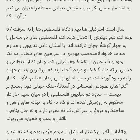
واقعیت ها و دروغ های مکرر دیگر خسته ایم – پس من برای اینکه
به اختصار سخن بگویم با حقیقتی بنیادی مسئله را عنوان می کنم
و آن اینکه:
67 سال است اسرائیلی ها نیم زادگاه فلسطینی ها را به سرقت
برده اند، نیم دیگرش را اشغال کرده اند، فلسطینی های دو ساحل را
به چهار گوشۀ جهان تارانده اند، با اسکان دادن تدریجی و مداوم
صدها خانوادۀ متعصب یهودی در سرزمین های اشغالی به فکر
زدودن فلسطین از نقشۀ جغرافیایی اند، چنان نظارت نظامی و
خشنی بر ته ماندۀ خاک و مردم آنجا دارند که بزرگترین زندان جهان
را به وجود آورده اند، در محوطه ای از این زندان عظیم، غزّه – که از
“گتو”های یهودیان لهستانی در آستانۀ جنگ جهانی دوم وسیع تر
نیست – حدود دو میلیون فلسطینی را در میان سیم خار دار
محکوم به روزمرگی کرده اند و گاه به گاه به بهانه های واهی و
ساختگی و دروغ بر سر آنان، که نه مفّری دارند و نه جان پناهی،
آتش و بمب و خمپاره می ریزند.
بهانۀ این آخرین کشتار اسرائیل از مردم غزّه ربوده و کشته شدن