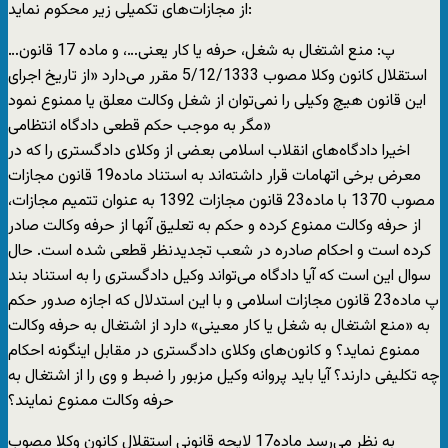
از مجازات‌های تکمیلی زیر محکوم نماید:
…پ: منع اشتغال به شغل، حرفه یا کار یعنی…، و ماده 17 قانون
استقلال کانون وکلا مصوب 5/12/1333 مقرر می‌دارد «از تاریخ اجرای
این قانون هیچ وکیلی را نمی‌توان از شغل وکالت معلق یا ممنوع نمود
مگر به موجب حکم قطعی دادگاه انتظامی»
اخیرا دادگاه‌های انقلاب اسلامی بعضی از وکلای دادگستری را که در
معرض برخی اتهامات قرار داشته‌اند به استناد ماده19 قانون مجازات
مصوب 1370 با ماده23 قانون مجازات 1392 به عنوان تتمیم مجازات،
از حرفه وکالت ممنوع کرده و حکم به تعلیق آنها از حرفه وکالت صادر
کرده است و احکام صادره در شعب تجدیدنظر قطعی شده است. حال
سوال این است که آیا دادگاه می‌تواند وکیل دادگستری را به استناد بند
پ ماده23 قانون مجازات اسلامی و با این استدلال که اجازه صدور حکم
به «منع اشتغال به شغل یا کار معینی»‌ دارد از اشتغال به حرفه وکالت
ممنوع نماید؟ و کانون‌های وکلای دادگستری در مقابل اینگونه احکام
چه تکلیفی دارند؟ آیا باید پروانه وکیل مزبور را ضبط و وی را از اشتغال به
حرفه وکالت ممنوع نمایند؟
به نظر می‌رسد ماده17 لایحه قانونی استقلال کانون وکلا مصوب