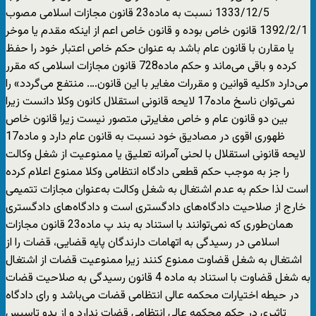
1333/12/5 نسبت به ماده23 قانون مجازات اسلامی مصوب
1392/2/1 قانون خاص بوده و قانون خاص اعم از اینکه مقدم یا موخر
یا مقارن با قانون عام باشد به عنوان حکم خاص اعتبار خود را حفظ
کرده و باقی می‌ماند و حکم ماده728 قانون مجازات اسلامی که مقرر
می‌‌دارد «کلیه قوانین و مقررات مغایر با این قانون…. منتفع می‌گردد» را
نمی‌توان ناسخ ماده17 لایحه قانونی استقلال کانون وکلا دانست زیرا
بین دو قانون عام و خاص مغایرتی متصور نیست زیرا قانون خاص
ظهوری اقوی در مصادیق خود نسبت به قانون عام دارد و ماده17
لایحه قانونی استقلال با لحنی آمرانه تعلیق یا ممنوعیت از شغل وکالت
را جز به موجب حکم قطعی دادگاه انتظامی وکلا ممنوع اعلام کرده
است لذا حکم به عدم اشتغال به شغل وکالت به‌عنوان مجازات تتمیمی
خارج از صلاحیت دادگاه‌های دادگستری است و دادگاه‌‌های دادگستری
همان‌طوری‌ که نمی‌توانند با استناد به بند پ ماده23 قانون مجازات
اسلامی در رسیدگی به اتهامات دارندگان پایه قضایی، قضات را از
اشتغال به شغل قضاوت ممنوع کنند زیرا ممنوعیت قضات از اشتغال
به شغل قضاوت با استناد به ماده 4 قانون رسیدگی به صلاحیت قضات
در حیطه اختیارات محکمه عالی انتظامی قضات می‌باشد و رای دادگاه
تاثیری در حکم محکمه عالی انتظامی قضات ندارد و از بدو تاسیس