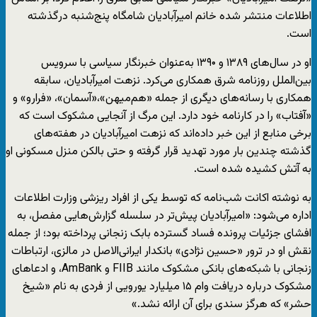
اطلاعات منتشر شده خانم امیرآبادیان شامگاه پنج‌شنبه درگذشته
است.
او در سال‌های ۱۳۸۹ و ۱۳۹۰ به‌عنوان خبرنگار سیاسی با سرویس
بین‌الملل روزنامه شرق همکاری می‌کرد. نزهت امیرآبادیان، سابقه
همکاری با رسانه‌های دیگری از جمله «هم‌میهن»،«آسمان»، «فرارو» و
«آفتاب» را در کارنامه خود دارد. این مرگ از آنجایی مشکوک است که
برخی منابع از این خبر داده‌اند که نزهت امیرآبادیان در هفته‌های
گذشته چندین بار مورد تهدید قرار گرفته و حتی بالکن منزل مسکونی او
به آتش کشیده شده است.
به نوشته اکانت شب‌نامه که توسط یکی از افراد ریزشی وزارت اطلاعات
اداره می‌شود: «امیرآبادیان پیش‌تر در سلسله گزارش‌هایی مفصل، به
افشای جزئیات پرونده فساد گسترده بابک زنجانی پرداخته بود؛ از جمله
نقش او در ترور «حسین نژادی» بانکدار ایرانی‌الاصل در مالزی، ارتباطات
زنجانی با شبکه‌های بانکی مشکوک مانند FIIB و AmBank، و ادعاهای
مشکوک درباره دریافت وام ۱۵ میلیارد یورویی از فردی به نام «شیخ
حشر» که هرگز سندی برای آن ارائه نشد.»