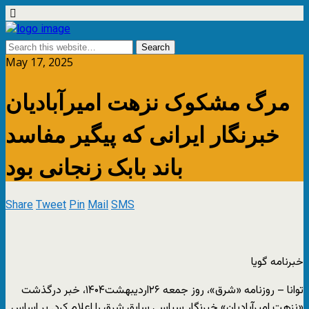
May 17, 2025
مرگ مشکوک نزهت امیرآبادیان
خبرنگار ایرانی که پیگیر مفاسد
باند بابک زنجانی بود
Share
Tweet
Pin
Mail
SMS
خبرنامه گویا
توانا – روزنامه «شرق»، روز جمعه ۲۶اردیبهشت۱۴۰۴، خبر درگذشت
«نزهت امیرآبادیان» خبرنگار سیاسی سابق شرق را اعلام کرد. بر اساس