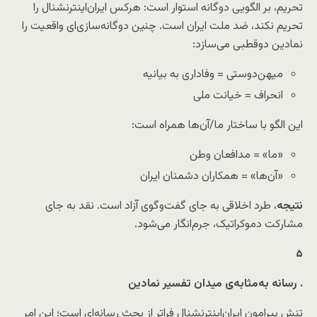
تحریم، بر الگویی دوگانه استوار است: هرکس ایران‌اینترنشنال را
تحریم نکند، ضد ملت ایران است. چنین دوگانه‌سازی‌ای واقعیت را
نمادین دوقطبی می‌سازد:
میهن‌دوستی = وفاداری به بیانیه
انحراف = خیانت ملی
این الگو با ساختار ما/آن‌ها همراه است:
«ما» = مدافعان وطن
«آن‌ها» = همکاران دشمنان ایران
نتیجه
، طرد اخلاقی به جای گفت‌و‌گوی آزاد است. نقد به جای
مشارکت دموکراتیک، جرم‌انگار می‌شود.
۵
رسانه به‌مثابه‌ی میدان تفسیر نمادین
.
تنش پیرامون
ایران‌اینترنشنال
فراتر از بحث رسانه‌ای است؛ این امر