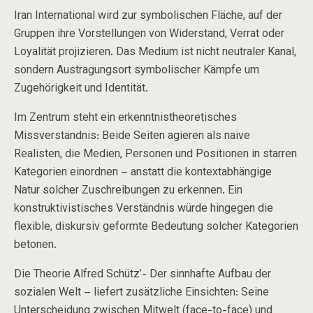
Iran International
wird zur symbolischen Fläche, auf der
Gruppen ihre Vorstellungen von Widerstand, Verrat oder
Loyalität projizieren. Das Medium ist nicht neutraler Kanal,
sondern Austragungsort symbolischer Kämpfe um
Zugehörigkeit und Identität.
Im Zentrum steht ein erkenntnistheoretisches
Missverständnis: Beide Seiten agieren als
naive
Realisten
, die Medien, Personen und Positionen in starren
Kategorien einordnen – anstatt die kontextabhängige
Natur solcher Zuschreibungen zu erkennen. Ein
konstruktivistisches Verständnis würde hingegen die
flexible, diskursiv geformte Bedeutung solcher Kategorien
betonen.
Die Theorie Alfred Schütz’- D
er sinnhafte Aufbau der
sozialen Welt
– liefert zusätzliche Einsichten: Seine
Unterscheidung zwischen
Mitwelt
(face-to-face) und