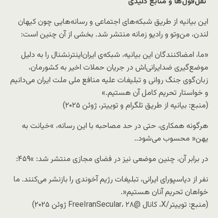
نقل‌قول‌ها و منابع کلیدی
این بیانیه از طریق شبکه‌های اجتماعی و رسانه‌هایی چون
کیهان
منتشر شد. بخشی از آن چنین است:
رادیو زمانه
و
من‌و‌تو
،
لندن
«ما، امضاکنندگان این بیانیه، شبکه‌ی ایران‌اینترنشنال را به دلیل
موضع‌گیری ضدایرانی‌اش در جریان حملات اخیر به کشورمان،
زبان‌گوی جنگ روانی و تبلیغات علیه منافع ملی ملت ایران می‌دانیم
و خواستار تحریم کامل آن هستیم.»
(منبع: بیانیه از طریق تلگرام و توییتر، ژوئن ۲۰۲۵)
هرگونه همکاری، حتی در حد مصاحبه با این رسانه، »خیانت به
یهن« محسوب می‌شود..
در برابر آن، چنین موضعی نیز در فضای مجازی منتشر شد: »۴۵۹:
نفر از دیاسپورای ایرانی، تبلیغات رژیم آخوندی را بازنشر می‌کنند. ما
خواهان تحریم آنان هستیم«.
(منبع: توییتر/X، کانال @FreeIranSecular، ۲۸ ژوئن ۲۰۲۵)