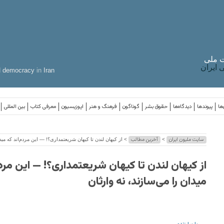
 ملی
ایران
d
democracy
in
Iran
ها
پیوندها
دیدگاه‌ها
حقوق بشر
گوناگون
فرهنگ و هنر
اپوزیسیون
معرفی کتاب
بین المللی
سایت ملیون ایران
آخرین مطالب
>
> از کیهان لندن تا کیهان شریعتمداری؟! — این مردم‌اند که میدا
از کیهان لندن تا کیهان شریعتمداری؟! — این مردم
میدان را می‌سازند، نه وارثان