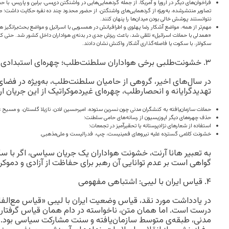
فراخوان‌های دیگر در اروپا و آمریکا، از جمله گردهمایی‌هایی در واشنگتن دی‌سی، برلین و پاریس، با 
تصاویر منتشرشده، به‌ویژه از گردهمایی‌های واشنگتن، از حضور محدود چند ده نفره حکایت داشت؛ صحنه
نتوانستند پوشش خالی بودن میدان‌ها را پنهان کنند.
مهم‌تر از همه، مواضع آشکار رضا پهلوی و اطرافیانش در همسویی با اسرائیل و مواضع بحث‌برانگیز
«همدلی با حملات اسرائیل» تلقی شد، باعث ریزش جدی در بدنه‌ی هواداران داخل کشور شد. حتی کن
سکولار، با سکوت یا فاصله‌گذاری آشکار واکنش نشان دادند.
۳. خشونت‌طلبی برخی هواداران سلطنت‌طلب؛ چهره‌ای استبدادی از اپوزیسیون
در سال‌های اخیر، گروهی از حامیان سلطنت‌طلب، به‌ویژه در فضای 
تهدیدگرایانه و انحصارطلب، چهره‌ای غیردموکراتیک از این جریان ارائ
حملات سازمان‌یافته به کنشگران مدنی چون نسرین ستوده، امیرحسین لادن، نازیلا گلستان، و مسیح عل
حذف چهره‌های دیگر اپوزیسیون از رسانه‌های حامی سلطنت؛
استفاده از شعارهای نژادپرستانه یا تحقیرآمیز در تجمعات؛
خشونت کلامی گسترده علیه نیروهای فمینیست، چپ، فدرالیست و ملی‌مذهبی.
به تعبیر هانا آرنت، خشونت هواداران یک جریان سیاسی، اگر با س
گواهی است بر عدم توانایی آن رهبر برای حفاظت از آزادی و دموکرا
۴. قیاس ایران با لیبی: اشتباهی مفهومی
در یادداشت مورد نقد، قیاس وضعیت ایران با لیبی «قیاس مع‌الفا
درست است. اما همان متن، ناخواسته در دام همان قیاس گرفتار 
مدنی، طبقه‌ی متوسط سازمان‌یافته و سنت مشارکت سیاسی بود. در 