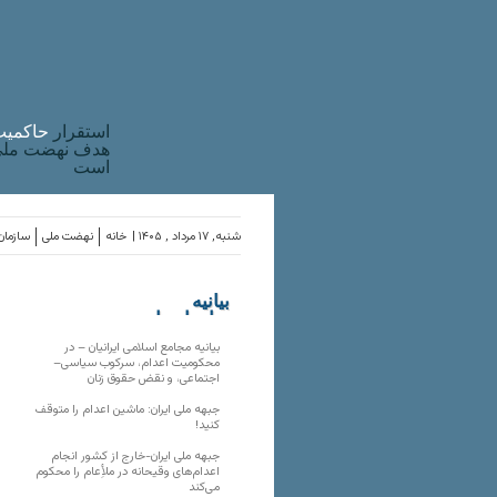
استقرار
حاکميت
هدف نهضت ملی 
است
شنبه, ۱۷ مرداد , ۱۴۰۵ |
خانه
نهضت ملی
سازمان‌
بیانیه
سازمان‌های
ملی
بیانیه مجامع اسلامی ایرانیان – در
محکومیت اعدام، سرکوب سیاسی–
اجتماعی، و نقض حقوق زنان
جبهه ملی ایران: ماشین اعدام را متوقف
کنید!
جبهه ملی ایران-خارج از کشور انجام
اعدام‌های وقیحانه در ملأِعام را محکوم
می‌کند