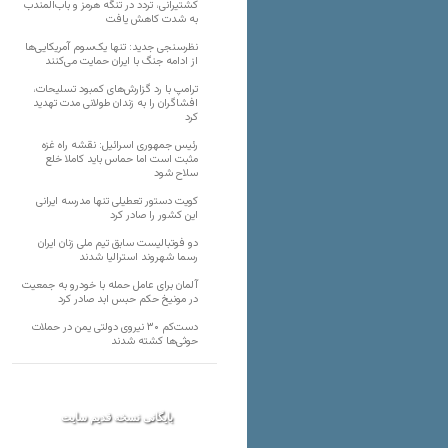
کشتیرانی، تردد در تنگه هرمز و باب‌المندب
به شدت کاهش یافت
نظرسنجی جدید: تنها یک‌سوم آمریکایی‌ها
از ادامه جنگ با ایران حمایت می‌کنند
ترامپ با رد گزارش‌های کمبود تسلیحات،
افشاگران را به زندان طولانی مدت تهدید
کرد
رئیس‌ جمهوری اسرائیل: نقشه راه غزه
مثبت است اما حماس باید کاملا خلع
سلاح شود
کویت دستور تعطیلی تنها مدرسه ایرانی
این کشور را صادر کرد
دو فوتبالیست سابق تیم ملی زنان ایران
رسما شهروند استرالیا شدند
آلمان برای عامل حمله با خودرو به جمعیت
در مونیخ حکم حبس ابد صادر کرد
دست‌کم ۳۰ نیروی دولتی یمن در حملات
حوثی‌ها کشته شدند
بایگانی نسخه قدیم سایت