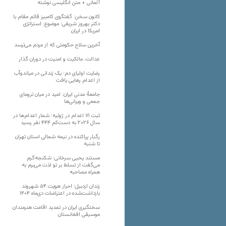
آلمانی + متن انگلیسی نوشته
کانون سخن: گفتگوی کامبیز قائم مقام با
دکتر بهروز شریفی؛ موضوع: استراتژی
امریکا در ایران
آخرین سلاح حکومتی که از مردم می‌ترسد
عدالت، مالکیت و امنیت در دوران گذار
رضایت اولیای دم؛ یک زندانی در میاندوآب
از اعدام رهایی یافت
جامعهٔ مدنی ایران: امید در میان ترومای
جمعی و ویرانی‌ها
ثبت ۷۱ اعدام در ژوئیه؛ شمار اعدام‌ها در
سال ۲۰۲۶ به دست‌کم ۴۴۴ نفر رسید
رگبار پراکنده در نیمه شمالی استان تهران
تا شنبه
مستند یحیی سرخانی؛ شکنجه‌گرم
می‌گفت از تسلط بر تو لذت می‌برم به
همراه مصاحبه
زندان اردبیل؛ احراز هویت ۵۴ شهروند
بازداشت‌شده در اعتراضات دی‌ماه ۱۴۰۴
سختگیری ایران در تمدید اقامت هنرمندان
موسیقی افغانستان