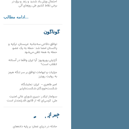
احتمال وزش باد شدید و رعد و برق در
برخی نقاط کشور طی روزهای آتی
ادامه مطالب...
گوناگون
توافق دفاعی سه‌جانبه عربستان، ترکیه و
پاکستان امضا شد؛ حمله به یک عضو،
حمله به همه تلقی می‌شود
گزارش یورونیوز؛ آیا ایران واقعا در آستانه
انقلاب است؟
جزئیات و ابهامات توافق بر سر تنگه هرمز
به روایت رویترز
امیر طاهری – ایران: نمایشگاه
شکست‌خوردگان شکست‌ناپذیر
سولماز ایکدر: دبیری شورای عالی امنیت
ملی؛ کرسی‌ای که از قانون قدرتمندتر است
خبر از
تارنماهای دیگر
حادثه در دریای عمان؛ بر پایه داده‌های