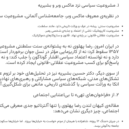
۱. مشروعیت سیاسی نزد ماکس وبر و بشیریه
در نظریه‌ی معروف ماکس وبر، جامعه‌شناس آلمانی، مشروعیت سیا
مشروعیت سنتی: ریشه در عرف و وراثت تاریخی دارد، مانند سلطنت.
مشروعیت کاریزماتیک: ناشی از اعتماد و جذبه‌ی شخصی رهبر.
مشروعیت عقلانی-قانونی: بر پایه‌ی نهاد، قانون و سازوکارهای دموکراتیک.
در ایران امروز، رضا پهلوی نه به پشتوانه‌ی سنت سلطنتی مشروعیت
۱۳۵۷ سقوط کرد؛ نه از کاریزمایی مؤثر در نسل جوان برخوردار اس
دارد و نه توانسته اعتماد سیاسی اقشار گوناگون را جلب کند؛ و نه 
پاسخ‌گو برای کسب مشروعیت عقلانی-قانونی ایجاد کرده است.
از سوی دیگر، دکتر حسین بشیریه نیز در تحلیل‌های خود بر لزوم 
تشکل‌های مدنی، شبکه‌های سیاسی مشارکتی و رهبری‌های نهادینه‌ش
اتکا به وراثت سیاسی یا گذشته‌ی تاریخی، مانعی برای شکل‌گیری آ
۲. از «فراخوان‌های تهی» تا بی‌اعتنایی اجتماعی
مقاله‌ی کیهان لندن رضا پهلوی را تنها آلترناتیو جدی معرفی می‌کن
اجتماعی، چیز دیگری نشان می‌دهد:
در جریان «جنگ ۱۲ روزه»، شاهزاده با هیجان از مردم خواست به خیابان‌ها بریزند. اما خیابان‌ها
جامعه به‌گوش برسد.