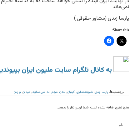
در نهایت، ایران آینده را نسلی خواهد ساخت که به گذشته احترام م
نمی‌ماند
پارسا زندی (مشاور حقوقی )
Share this:
به کانال تلگرام سایت ملیون ایران بپیوندی
پارسا زندی
شریعتمداری
کیهان
لندن
مردم اند
می سازند
میدان
وارثان
برچسب‌ها:
,
,
,
,
,
,
,
هنوز نظری اضافه نشده است. شما اولین نظر را بدهید.