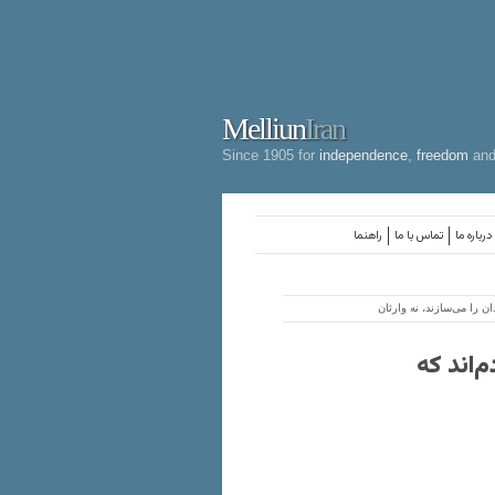
Melliun
Iran
Since 1905 for
independence
,
freedom
an
درباره ما
تماس با ما
راهنما
ن را می‌سازند، نه وارثان
‌اند که