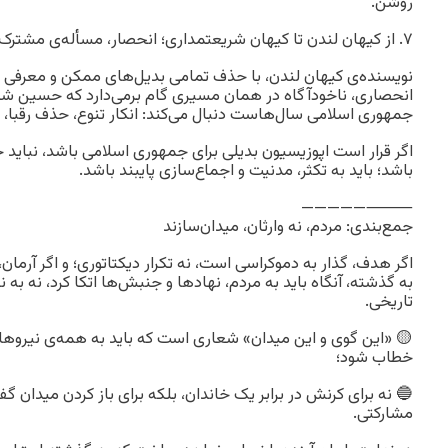
روشن.
۷. از کیهان لندن تا کیهان شریعتمداری؛ انحصار، مسأله‌ی مشترک
نویسنده‌ی کیهان لندن، با حذف تمامی بدیل‌های ممکن و معرفی رضا
انحصاری، ناخودآگاه در همان مسیری گام برمی‌دارد که حسین ش
جمهوری اسلامی سال‌هاست دنبال می‌کند: انکار تنوع، حذف رقبا، 
اگر قرار است اپوزیسیون بدیلی برای جمهوری اسلامی باشد، نباید خ
باشد؛ باید به تکثر، مدنیت و اجماع‌سازی پایبند باشد.
⸻—————
جمع‌بندی: مردم، نه وارثان، میدان‌سازند
اگر هدف، گذار به دموکراسی است، نه تکرار دیکتاتوری؛ و اگر آرمان،
به گذشته، آنگاه باید به مردم، نهادها و جنبش‌ها اتکا کرد، نه به ن
تاریخی.
🟡 «این گوی و این میدان» شعاری است که باید به همه‌ی نیروها
خطاب شود؛
🔵 نه برای کرنش در برابر یک خاندان، بلکه برای باز کردن میدان گ
مشارکتی.