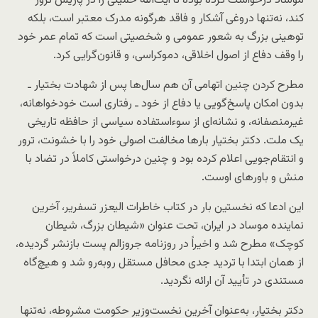
موساد درخواست کرده بوده تا آیت‌الله خمینی را در پاریس ترور
کند، نه‌تنها دروغی آشکار و فاقد هرگونه مدرک معتبر است، بلکه
توهینی بزرگ به شعور عمومی و شخصیتی است که تمام عمر خود
را وقف دفاع از اصول اخلاقی، دموکراسی، و قانون‌گرایی کرد.
مطرح کردن چنین اتهامی آن هم سال‌ها پس از شهادت بختیار ـ
بدون امکان پاسخ‌گویی یا دفاع از خود ـ رفتاری است خودخواهانه،
غیرمنصفانه، و نشانه‌ای از سوءاستفاده سیاسی از حافظه تاریخی
یک ملت. دکتر بختیار بارها مخالفت اصولی خود را با خشونت، ترور
و انتقام‌جویی اعلام کرده بود و چنین درخواستی کاملاً در تضاد با
منش و باورهای اوست.
این ادعا که نخستین بار در کتاب خاطرات الیعزر تسفریر، آخرین
نماینده موساد در ایران، تحت عنوان «شیطان بزرگ، شیطان
کوچک» مطرح شد و اخیراً در روزنامه جروزالم پست بازنشر گردیده،
از همان ابتدا با تردید جدی محافل مستقل روبه‌رو شد و هیچ‌گاه
مستندی در تأیید آن ارائه نگردید.
دکتر بختیار، به‌عنوان آخرین نخست‌وزیر حکومت مشروطه، نه‌تنها