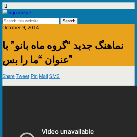
October 9, 2014
نماهنگ جدید “گروه ماه بانو” با
عنوان “ما را بس”
Share
Tweet
Pin
Mail
SMS