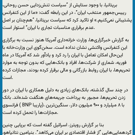
بریتانیا، با وجود ستایش از “سیاست تنش‌زدایی حسن روحانی،
رییس‌جمهور منتخب ایران”، در این رابطه گفت: «ما از این کنفرانس
پشتیبانی نمی‌کنیم.» او تاکید کرد که سیاست بریتانیا، “هم‌چنان بر اصل
عدم برقراری مناسبات تجاری با ایران” استوار است.
به گزارش خبرگزاری‌ها، وزارت خزانه‌داری آمریکا هنوز نسبت به برگزاری
این کنفرانس واکنشی نشان نداده است. سخن‌گوی این وزارت‌خانه با
این‌حال امکان تعامل با ایران را رد کرد و یادآور شد که آمریکا در ماه
فوریه، شماری از شرکت‌ها، افراد و بانک‌هایی که بدون توجه به موارد
تحریم‌ها، با ایران روابط بازرگانی و مالی برقرار کرده بودند، مجازات کرده
است.
در چند سال گذشته، بانک‌های زیادی به دلیل همکاری با ایران در دور
زدن تحریم‌ها، مجبور به پرداخت جریمه‌های هنگفت شده‌اند. بانک
فرانسوی ( BNP پاریبا)، با ۸ میلیارد و ۹۰۰ میلیون دلار، سنگین‌ترین
مجازات‌ها را تحمل کرده است.
بنا بر گزارش رویترز، اسرائیل گفته است که برپایی چنین
گردهمایی‌هایی “از فشار اقتصادی بر ایران می‌کاهد”. بنیامین نتانیاهو،