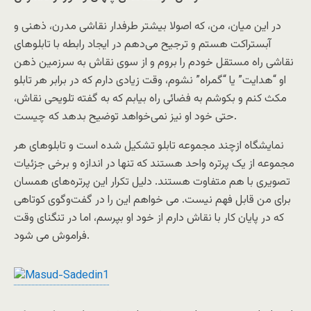
در اين ميان، من، که اصولا بيشتر طرفدار نقاشی مدرن، ذهنی و
آبستراکت هستم و ترجيح می‌دهم در ايجاد رابطه با تابلوهای
نقاشی راه مستقل خودم را بروم و از سوی نقاش به سرزمين ذهن
او “هدايت” يا “گمراه” نشوم، وقت زيادی دارم که در برابر هر تابلو
مکث کنم و بکوشم به فضائی راه بيابم که به گفته تلويحی نقاش،
حتی خود او نيز نمی‌خواهد توضيح بدهد که چيست.
نمايشگاه ازچند مجموعه تابلو تشکيل شده است و تابلوهای هر
مجموعه از يک پرتره واحد هستند که تنها در اندازه و برخی جزئيات
تصويری با هم متفاوت هستند. دليل تکرار اين پرتره‌های همسان
برای من قابل فهم نيست. می خواهم اين را در گفت‌وگوی کوتاهی
که در پايان کار با نقاش دارم از خود او بپرسم، اما در تنگنای وقت
فراموش می شود.