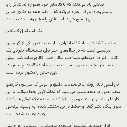
نقاشی ياد می‌کنند که با کارهای خود همواره تماشاگر را با
پرسش‌های بزرگی روبرو می‌کند که از قضا همه به دنيای مدرن
امروز تعلق دارند، اما يافتن پاسخ آن‌ها ساده نيست.
يک استقبال کم‌نظير
مراسم گشايش نمايشگاه انفرادی آثار سعدالدين يکی از گرم‌ترين
مراسمی است که در سال‌های اخير برای نمايشگاه انفرادی يک
نقاش خارجی ديده‌ام. مساحت سالن اصلی گالری شايد کمی بيش
از صد متر باشد. حضور بيش از صد و پنجاه علاقمند، چرخش در
اين سالن را دشوار کرده است.
پروفسور ديتر رونته با توضيحات دقيق و خوبی که پيرامون کارهای
سعدالدين می‌دهد سبب می‌شود که تماشاگران بعدا بتوانند با اين
کارها رابطه بهتر و عميق‌تری برقرار کنند. مقدمه کاتالوگی هم که از
سوی بنگاه نشر گوته و حافظ در بن منتشر شده، به وسيله پرفسور
رونته نوشته شده است.
او از جمله می‌نويسد: “مسعود سعدالدين بيننده را به چالش