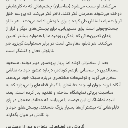
می‌کشد. او سبب می‌شود (صاحبان) چشم‌هائی که به کارهايش
دوخته می‌شوند همزمان فکر کنند. ناظر فکر می‌کند که پروسه خلق
اثر را همراه با نقاش طی کرده و برای خودش ادامه می‌دهد. هر تابلو
جست‌وجوئی است برای مسيريابی، برای پرسش‌های ديگر و فرار از
زندان تعيين‌هائی که زندگی روزمره ما را همواره بيشتر تعيين
می‌کنند. هر تابلو، مقاومتی است در برابر مسئوليت‌گريزی. هر
تابلوئی فعال و کنشگر است.
بعد از سخنرانی کوتاه اما پربار پروفسور ديتر دونته، مسعود
سعدالدين در سخنانی بازهم کوتاه‌تر، درباره عشق خود به نقاشی
سخن می‌گويد و توضيحات مختصری درباره سبک خود می‌دهد.
آنگاه فرزند جوان او، چند دقيقه‌ای با گيتار قطعه‌ای را می‌نوازد که به
مناسبت برپائی نمايشگاه ساخته و تقديم پدر کرده است. بعد،
انبوه تماشاگران اين فرصت را می‌يابند که مطابق معمول در پای
تابلوهائی که بيشتر آن‌ها بسيار بزرگ هستند، پرسش‌های خود را
با نقاش در ميان بگذارند.
گردش در فضاهائی پنهان و دور از دسترس