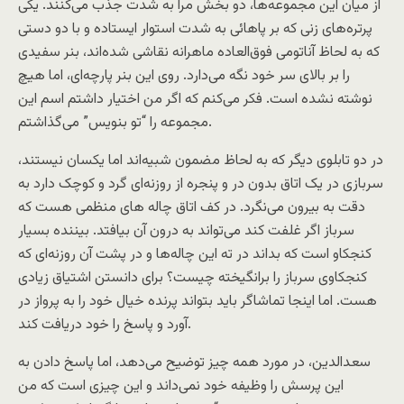
از ميان اين مجموعه‌ها، دو بخش مرا به شدت جذب می‌کنند. يکی
پرتره‌های زنی که بر پاهائی به شدت استوار ايستاده و با دو دستی
که به لحاظ آناتومی فوق‌العاده ماهرانه نقاشی شده‌اند، بنر سفيدی
را بر بالای سر خود نگه می‌دارد. روی اين بنر پارچه‌ای، اما هيچ
نوشته نشده است. فکر می‌کنم که اگر من اختيار داشتم اسم اين
مجموعه را “تو بنويس” می‌گذاشتم.
در دو تابلوی ديگر که به لحاظ مضمون شبيه‌اند اما يکسان نيستند،
سربازی در يک اتاق بدون در و پنجره از روزنه‌ای گرد و کوچک دارد به
دقت به بيرون می‌نگرد. در کف اتاق چاله های منظمی هست که
سرباز اگر غلفت کند می‌تواند به درون آن بيافتد. بيننده بسيار
کنجکاو است که بداند در ته اين چاله‌ها و در پشت آن روزنه‌ای که
کنجکاوی سرباز را برانگيخته چيست؟ برای دانستن اشتياق زيادی
هست. اما اينجا تماشاگر بايد بتواند پرنده خيال خود را به پرواز در
آورد و پاسخ را خود دريافت کند.
سعدالدين، در مورد همه چيز توضيح می‌دهد، اما پاسخ دادن به
اين پرسش را وظيفه خود نمی‌داند و اين چيزی است که من