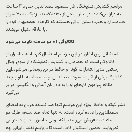
مراسم گشايش نمايشگاه آثار مسعود سعدالدين حدود ۴ ساعت
به درازا می‌کشد. در ميان بيش از ۱۵۰علاقمند، نزديک به ۳۰ نفر از
هنرمندان و هنردوستان ايرانی هستند که کارهای هم‌ميهن خود را
با علاقه دنبال می‌کنند.
کاتالوگی که دو ساعته ناياب می‌شود
استثنائی‌ترين اتفاق در اين مراسم استقبال کم‌سابقه حاضران از
کاتالوگی است که همزمان با گشايش نمايشگاه از سوی جلال
رستمی مدير انتشارات گوته و حافظ در بن رونمائی می‌شود.اين
کاتالوگ برخی از آثار مسعود سعدالدين، چند مصاحبه با او و چند
مقاله پيرامون کارهای او را به دو زبان آلمانی و انگليسی در بر
می‌گيرد.
نشر گوته و حافظ، ويژه اين مراسم تنها صد نسخه مزين به امضای
سعدالدين را آماده کرده است. نه تنها تمام صد نسخه ظرف دو
ساعت به فروش می‌رسد، بلکه برخی حاضران به آن دسترسی
نمی‌يابند. همين استقبال کافی است تا دريابيم نقاش ايرانی چه