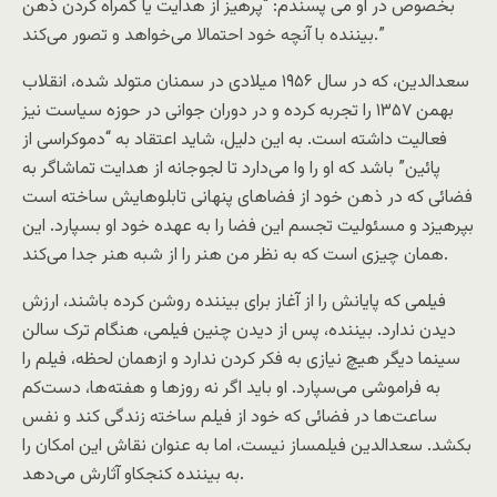
بخصوص در او می پسندم: “پرهيز از هدايت يا گمراه کردن ذهن
بيننده با آنچه خود احتمالا می‌خواهد و تصور می‌کند.”
سعدالدين، که در سال ۱۹۵۶ ميلادی در سمنان متولد شده، انقلاب
بهمن ۱۳۵۷ را تجربه کرده و در دوران جوانی در حوزه سياست نيز
فعاليت داشته است. به اين دليل، شايد اعتقاد به “دموکراسی از
پائين” باشد که او را وا می‌دارد تا لجوجانه از هدايت تماشاگر به
فضائی که در ذهن خود از فضاهای پنهانی تابلوهايش ساخته است
بپرهيزد و مسئوليت تجسم اين فضا را به عهده خود او بسپارد. اين
همان چيزی است که به نظر من هنر را از شبه هنر جدا می‌کند.
فيلمی که پايانش را از آغاز برای بيننده روشن کرده باشند، ارزش
ديدن ندارد. بيننده، پس از ديدن چنين فيلمی، هنگام ترک سالن
سينما ديگر هيچ نيازی به فکر کردن ندارد و ازهمان لحظه، فيلم را
به فراموشی می‌سپارد. او بايد اگر نه روزها و هفته‌ها، دست‌کم
ساعت‌ها در فضائی که خود از فيلم ساخته زندگی کند و نفس
بکشد. سعدالدين فيلمساز نيست، اما به عنوان نقاش اين امکان را
به بيننده کنجکاو آثارش می‌دهد.