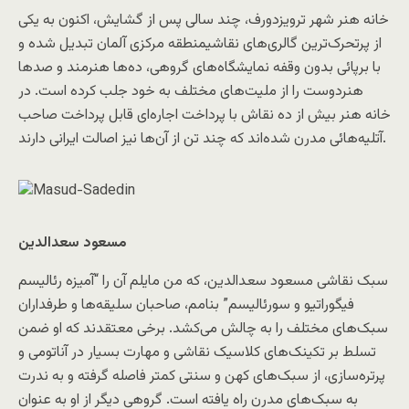
خانه هنر شهر ترويزدورف، چند سالی پس از گشايش، اکنون به يکی
از پرتحرک‌ترين گالری‌های نقاشيمنطقه مرکزی آلمان تبديل شده و
با برپائی بدون وقفه نمايشگاه‌های گروهی، ده‌ها هنرمند و صدها
هنردوست را از مليت‌های مختلف به خود جلب کرده است. در
خانه هنر بيش از ده نقاش با پرداخت اجاره‌ای قابل پرداخت صاحب
آتليه‌هائی مدرن شده‌اند که چند تن از آن‌ها نيز اصالت ايرانی دارند.
مسعود سعدالدين
سبک نقاشی مسعود سعدالدين، که من مايلم آن را “آميزه رئاليسم
فيگوراتيو و سورئاليسم” بنامم، صاحبان سليقه‌ها و طرفداران
سبک‌های مختلف را به چالش می‌کشد. برخی معتقدند که او ضمن
تسلط بر تکينک‌های کلاسيک نقاشی و مهارت بسيار در آناتومی و
پرتره‌سازی، از سبک‌های کهن و سنتی کمتر فاصله گرفته و به ندرت
به سبک‌های مدرن راه يافته است. گروهی ديگر از او به عنوان