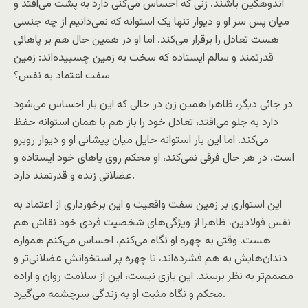
اندوهگين باشند. زنی که احساس می‌کنی دارد به پشت می‌افتد و
ميان پس سر او و ديوار تنها يک استوانه که نمی‌دانيم از چه جنسی
هست تعادل را برقرار می‌کند. اما او در همين حال هم بر پاهائی
قدرتمند و سالم ايستاده که سخت به زمين چسبيده‌اند: زمين
سفت اعتماد به نفس؟
در جائی ديگر، ظاهرا همين زن در حالی که اين بار احساس می‌شود
دارد به جلو می‌افتد، تعادل خود را باز هم با همان استوانه حفظ
می‌کند. اما اين بار استوانه حايل ميان پيشانی او و ديوار روبرو
است. در هر حال فرقی نمی‌کند، او محکم روی پاهای خود ايستاده و
عضلاتی زنده و قدرتمند دارد.
اين استواری بر زمين سفت واقعيت و اين برخورداری از اعتماد به
نفس فولادين، ظاهرا از ويژگی‌های شخصيت فردی خود نقاش هم
هست. وقتی به چهره او نگاه می‌کنم، احساس می‌کنم همواره
دندان‌هايش به هم فشرده‌اند، تا چهره پر استخوانش عضلانی‌تر و
مصمم‌تر به نظر برسند. اين بازی نيست، اين از سلامت روان و اراده
محکم و نگاه مثبت او به زندگی سرچشمه می‌گيرد.