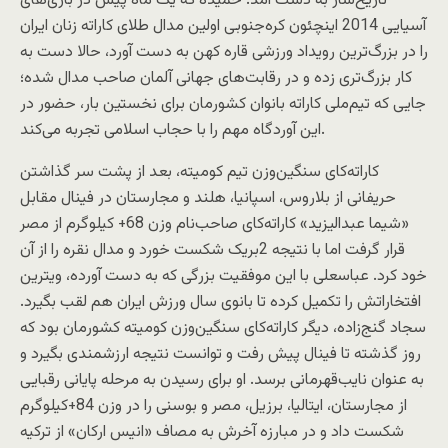
تاریخ‌ساز به دست آمد. حمیده که یک ماه پیش در بازی‌های
آسیایی 2014 اینچئون کره‌جنوبی اولین مدال طلای کاراته زنان ایران
را در بزرگ‌ترین رویداد ورزشی قاره کهن به دست آورد، حالا دست به
کار بزرگ‌تری زده و در رقابت‌های جهانی آلمان صاحب مدال شده؛
جایی که تیم‌ملی کاراته بانوان کشورمان برای نخستین بار، حضور در
این آوردگاه مهم را با حجاب اسلامی تجربه می‌کند.
کاراته‌کای سنگین‌وزن تیم کومیته، بعد از پشت سر گذاشتن
حریفانی از بلاروس، اسپانیا، هلند و مجارستان در فینال مقابل
«شیما عبدالیزید» کاراته‌کای صاحب‌نام وزن 68+ کیلوگرم از مصر
قرار گرفت اما با نتیجه 2بریک شکست خورد و مدال نقره را از آن
خود کرد. عباسعلی با این موفقیت بزرگی که به دست آورده، ویترین
افتخاراتش را تکمیل کرده تا بانوی سال ورزش ایران هم لقب بگیرد.
سجاد گنج‌زاده، دیگر کاراته‌کای سنگین‌وزن کومیته کشورمان بود که
روز گذشته تا فینال پیش رفت و توانست نتیجه ارزشمندی بگیرد و
به عنوان نایب‌قهرمانی برسد. او برای رسیدن به مرحله پایانی رقبایی
از مجارستان، ایتالیا، برزیل، مصر و بوسنی را در وزن 84+کیلوگرم
شکست داد و در مبارزه آخرش به مصاف «انیس ارکان» از ترکیه