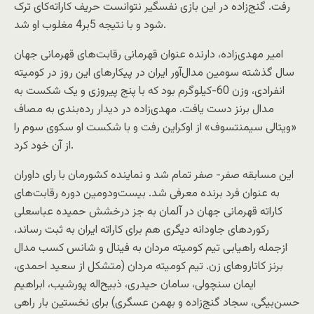
رفت. گنج‌زاده در این بازی نفسگیر نتوانست حریف کاراته‌کای ترک
شود و با نتیجه 5بر4 مغلوب او شد.
امیر مهدی‌زاده، دارنده عنوان قهرمانی رقابت‌های قهرمانی جهان
سال گذشته سومین مدال‌آور ایران در پیکارهای این روز در کومیته
انفرادی، وزن 60-کیلوگرم بود که با پنج پیروزی و یک شکست به
مدال برنز دست یافت. مهدی‌زاده در دیدار رده‌بندی به مصاف
«ویتالی سیمنتسوف» از اوکراین رفت و با شکست او سکوی سوم را
از آن خود کرد.
این مسابقه صفر- صفر تمام شد و نماینده کشورمان با رای داوران
به عنوان فرد برنده معرفی شد. بیست‌و‌دومین دوره رقابت‌های
کاراته قهرمانی جهان در آلمان به جز درخشش حمیده عباسعلی
رکوردهای جاودانه دیگری هم برای کاراته ایران به ثبت رساند،
ازجمله راهیابی تیم کومیته مردان به فینال و شانس کسب مدال
برنز کاتاروهای زن. تیم کومیته مردان (متشکل از سعید احمدی،
ایمان سنچولی، سامان حیدری، ذبیح‌اله پورشیب، ابراهیم
حسن‌بیگی، سجاد گنج‌زاده و بهمن عسگری) برای نخستین بار راهی