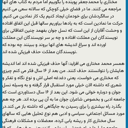
مختاری یا محمدجعفر پوینده را بگوییم اما مردم به کتاب های انها
مراجعه می کنند. ما در فضای خیلی کوچکی که سالانه سعی می کنیم
در سالگردشان برای خودمان ایجاد کنیم یک کار نمادین می کنیم.
حرکت ما نمادین است که به یادها بیاوریم سالها قبل این اتفاق افتاده
و وحشت آقایان از این است که نسل جوان بفهمد چنین اتفاقاتی برای
نویسندگان این مملکت افتاده و چه بر سر نویسندگان این مملکت
اورده اند و سراغ اندیشه های انها بروند و ببینند چه بوده که
نویسندگان مملکت حذف فیزیکی شده اند.
همسر محمد مختاری می افزاید: آنها حذف فیزیکی شده اند اما اندیشه
هایشان را نتوانستند حذف کنند. من بعد از ۱۶ سال فکر می کنم چیزی
که مختاری می خواست، یعنی دغدغه اصلی اش و نوع نگاه و تفکر و
شعری که داشته الان خیلی مورد استقبال قرار گرفته و به وسیله نسل
جوان و دوباره خوانی می شود. این بعد از ۱۶ سال دستاوردی است که
جامعه ادبی و بخصوص شاعران جوان ما به آن پی برده اند. هر چه هم
بگذرد راه بیشتری را برای رسیدن به جایگاهی که داشته باز می کند.در
مورد مسائل اجتماعی، سیاسی و ادبی هم نوع تحلیل هایی که سالهای
سال مختاری کار و ریشه یابی کرده، معضلات و مشکلات فرهنگی