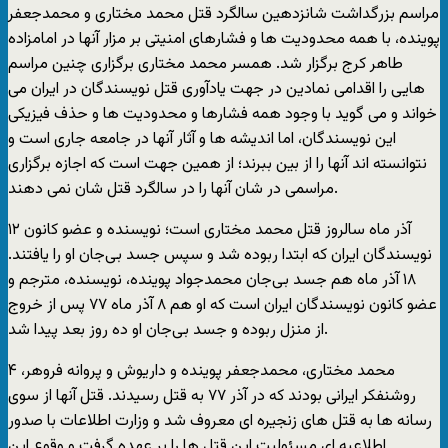
مراسم بزرگداشت شانزدهین سالگرد قتل محمد مختاری و محمدجعفر
پوینده، با همه محدودیت ها و فشارهای امنیتی بر مزار آنها در امامزاده
طاهر کرج برگزار شد. همسر محمد مختاری برگزاری چنین مراسم
هایی را اقدامی نمادین در جهت یادآوری قتل نویسندگان در ایران می
خواند و می گوید با وجود همه فشارها و محدودیت ها و حذف فیزیکی
این نویسندگان، اما اندیشه ها و آثار آنها در جامعه جاری است و
نتوانسته اند آنها را از بین ببرند؛ از همین جهت است که اجازه برگزاری
مراسمی در شان آنها را در سالگرد قتل شان نمی دهند.
۱۲ آذر ماه سالروز قتل محمد مختاری است؛ نویسنده و عضو کانون
نویسندگان ایران که ابتدا ربوده شد و سپس جسد بی‌جان او را یافتند.
۱۸ آذر ماه هم جسد بی‌جان محمدجواد پوینده، نویسنده، مترجم و
عضو کانون نویسندگان ایران است که او هم ۸ آذر ماه ۷۷ پس از خروج
از منزل ربوده و جسد بی‌جان او ده روز بعد پیدا شد.
محمد مختاری، محمدجعفر پوینده و داریوش و پروانه فروهر، ۴
روشنفکر ایرانی بودند که در آذر ۷۷ به قتل رسیدند. قتل آنها از سوی
رسانه ها به قتل های زنجیره ای معروف شد و وزارت اطلاعات با صدور
اطلاعیه ای مسئولیت این قتل ها را بر عهده گرفت و وقوع این