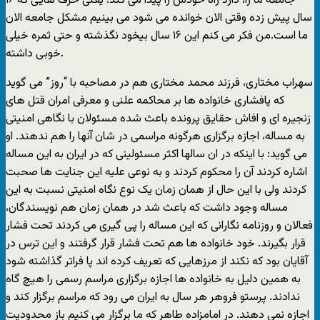
جامعه ما را، دارد راه خودش را پیدا می کند؛ یعنی حرف هایی که ۱۶
سال پیش زده وقتی الان خوانده می شود می بینیم مشکل جامعه الان
ما است.من فکر می کنم این ۱۶ سال بیخود نگذشته و حتی ثمره خیلی
خوبی داشته.
سهراب مختاری، فرزند محمد مختاری هم در مصاحبه با “روز” می گوید
که پافشاری خانواده ها بر محاکمه علنی و معرفی امران قتل های
زنجیره ای و افاش حقایق پرونده باعث شده مسئولان با نگاهی امنیتی
به مساله، اجازه برگزاری هرگونه مراسمی در شان آنها را هم ندهند. او
می گوید: با اینکه در ان سالها اکثر مسئولینی که در ایران به این مساله
اشاره کردند آن را محکوم کردند و به نوعی علیه این جنایت ها صحبت
کردند ولی با این حال از همان زمان یک نوع نگاه امنیتی نسبت به این
مساله وجود داشت که باعث شد در همان زمان هم نویسندگان،
فعالان و روزنامه نگارانی که این مساله را پی گیری می کردند تحت فشار
قرار بگیرند. خود خانواده ها هم تحت فشار قرار گرفتند و این ترس در
آقایان بود که نکند از مرزهایی که تعریف کرده اند پا فراتر گذاشته شود
به همین دلیل به خانواده ها اجازه برگزاری مراسم رسمی را هیچ گاه
ندادند. پرستو فروهر هر سال به ایران می رود که مراسم برگزار کند و
اجازه نمی دهند. در امامزاده طاهر که ما برگزار می کنیم باز محدودیت