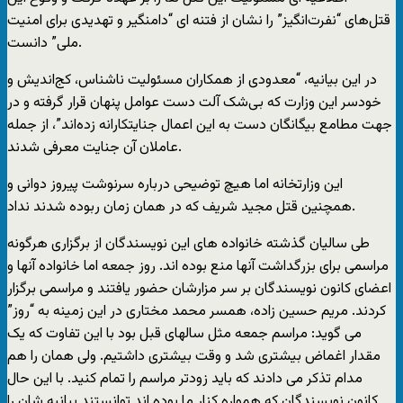
قتل‌های “نفرت‌انگیز” را نشان از فتنه ای “دامنگیر و تهدیدی برای امنیت
ملی” دانست.
در این بیانیه، “معدودی از همکاران مسئولیت ناشناس، کج‌اندیش و
خودسر این وزارت که بی‌شک آلت دست عوامل پنهان قرار گرفته و در
جهت مطامع بیگانگان دست به این اعمال جنایتکارانه زده‌اند”، از جمله
عاملان آن جنایت معرفی شدند.
این وزارتخانه اما هیچ توضیحی درباره سرنوشت پیروز دوانی و
همچنین قتل مجید شریف که در همان زمان ربوده شدند نداد.
طی سالیان گذشته خانواده های این نویسندگان از برگزاری هرگونه
مراسمی برای بزرگداشت آنها منع بوده اند. روز جمعه اما خانواده آنها و
اعضای کانون نویسندگان بر سر مزارشان حضور یافتند و مراسمی برگزار
کردند. مریم حسین زاده، همسر محمد مختاری در این زمینه به “روز”
می گوید: مراسم جمعه مثل سالهای قبل بود با این تفاوت که یک
مقدار اغماض بیشتری شد و وقت بیشتری داشتیم. ولی همان را هم
مدام تذکر می دادند که باید زودتر مراسم را تمام کنید. با این حال
کانون نویسندگان که همواره کنار ما بوده اند توانستند بیانیه شان را