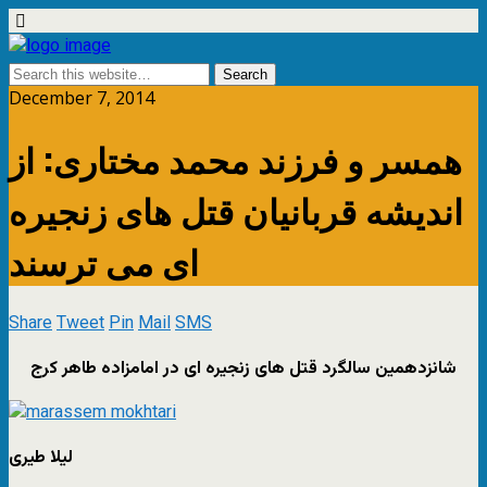
December 7, 2014
همسر و فرزند محمد مختاری: از
اندیشه قربانیان قتل های زنجیره
ای می ترسند
Share
Tweet
Pin
Mail
SMS
شانزدهمین سالگرد قتل های زنجیره ای در امامزاده طاهر کرج
لیلا طیری