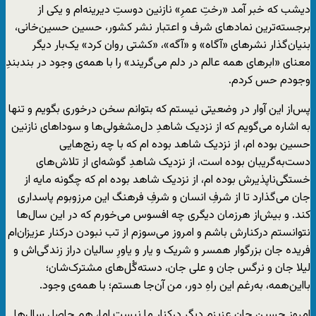
دیشب که خبر آمد «رختِ عمرِ» نازنین دوستِ دیرینه‌ام و یکی از
برجسته‌ترین نمادهای شرف و اعتبار نشر کشور، حسین حسین‌خانی،
بنیان‌گذار نشرهای «آگاه» و «آگه»، «کشتی روان کرد» یک‌بار دیگر
معنای «ابرهای همه عالم در دلم می‌گریند» را با همه‌ی وجود در بندبندِ
وجودم حس کردم.
پس‌از این آوار در وضعیتی نیستم که بتوانم سخن درخوری بگویم و تنها
به اشاره می‌گویم که از نزدیک شاهدِ دل‌مشغولی‌ها و سوداهای نازنین
حسین بوده ‌ام، از نزدیک شاهد بوده ‌ام که با چه رنج‌هایی
دست‌به‌گریبان بوده است، از نزدیک شاهدِ گوشه‌ای از تلاش‌های
خستگی‌ناپذیرش بوده ‌ام، از نزدیک شاهد بوده‌ ام که چگونه مایه از
جان می‌گذارد تا از شرفِ انسان و شرفِ فرهنگ این مرزوبوم پاسداری
کند. و بیش‌از هرزمان دیگری چه افسوس می‌خورم که در این سال‌ها
نتوانستم درکنارش باشم و امروز می‌سوزم از تب نبودن درکنار عزیزان‌‌ام
فریده جان بزرگوار همسر و شریک و یار و یاورِ سالیان دراز زندگی‌اش و
لیلا جان و نرگس جان و علی جان، دسته‌گُل‌های مشترک‌شان؛
بااین‌همه، به‌رغم این راهِ دور، من آن‌جا هستم؛ با همه‌ی وجود.
امروز حسین جان عزیزم دیگر درکنار ما نیست اما، هم حاصل سال‌ها