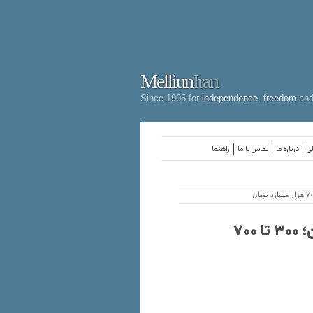
Melliun
Iran
Since 1905 for
independence
,
freedom
an
لی
درباره ما
تماس با ما
راهنما
عدد جدید از خسارت قطعی ۷۴ روزه اینترنت ایران؛ ۳۰۰ تا ۷۰۰