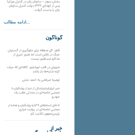
بخش سوم – سازمان زنان در کنترل مردان!
پس از کودتای ۱۳۳۲ دولت کنترل سازمان
زنان را بدست گرفت.
ادامه مطالب...
گوناگون
قطر: کل منطقه برای جلوگیری از گسترش
جنگ در تلاش است اما هنوز خبری از
مذاکره مستقیم نیست
شورش در قلب اورشلیم؛ کافه‌ای که جرات
کرده شنبه‌ها باز باشد
توصیه ضرغامی به احمد جنتی
خبر ایران‌اینترنشنال از دیدار پزشکیان با
مجتبی خامنه‌ای در صندلی عقب یک
خودرو
ادعای استعفای ۲۸باره پزشکیان و هشدار
مجتبی خامنه‌ای در روایت خرازی؛
رئیس‌جمهور تکذیب کرد
خبر از
تارنماهای دیگر