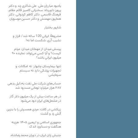
یادبود مبارزان ملی، علی شاکری زند و دکتر
پرویز داورپناه: سخنرانی کامبیز قائم مقام،
فرهنگ قاسمی، دکتر کاظم کردوانی، دکتر
همایون مهمنش و دکتر حسین موسویان
شاپور بختیار
مشروطۀ ایرانی 120 ساله شد/ فراز و
نشیب آری، شکست اما نه!
پرسش میدان از مهمانان میدان: مردم
کیست؟ و آیا کسی می‌تواند نماینده ۹۰
میلیون ایرانی باشد؟
تنها بیمارستان چابهار؛ نه امکانات و
تجهیزات پزشکی دارد نه سیستم
سرمایشی
حساب‌های شرکت ملی نفت به‌دلیل بدهی
۲۸۷ هزار میلیارد تومانی مسدود شد
در هر ساعت بیش از یک میلیون دلار گاز
در مشعل‌های ایران دود می‌شود
زن‌کشی در کلات؛ مردی همسرش را با بنزین
آتش زد و کشت
جمهوری اسلامی و اربعین ۱۴۰۵؛ هزینه
هنگفت و دستاورد اندک
جنبش زنان ایران در دوران محمدرضاشاه،