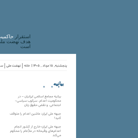
استقرار
حاکميت
هدف نهضت ملی 
است
پنجشنبه, ۱۵ مرداد , ۱۴۰۵ |
خانه
نهضت ملی
ساز
بیانیه
سازمان‌های
ملی
بیانیه مجامع اسلامی ایرانیان – در
محکومیت اعدام، سرکوب سیاسی–
اجتماعی، و نقض حقوق زنان
جبهه ملی ایران: ماشین اعدام را متوقف
کنید!
جبهه ملی ایران-خارج از کشور انجام
اعدام‌های وقیحانه در ملأِعام را محکوم
می‌کند