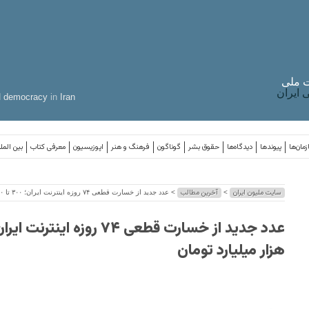
 ملی
ایران
d
democracy
in
Iran
مان‌ها
پیوندها
دیدگاه‌ها
حقوق بشر
گوناگون
فرهنگ و هنر
اپوزیسیون
معرفی کتاب
بین المل
سایت ملیون ایران
آخرین مطالب
>
> عدد جدید از خسارت قطعی ۷۴ روزه اینترنت ایران؛ ۳۰۰ تا ۷۰۰ هزار میلیارد تومان
هزار میلیارد تومان