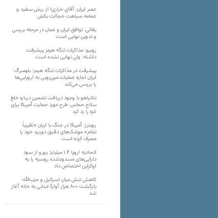
عصر ایران: آقای خرازی! از ریش سفید و
عمامه سیاهت خجالت بکش
بقائی: توافق ایران و عمان در مرحله بررسی
و تدوین نهایی است
روبیو: مذاکرات تنگه هرمز پیشرفت
داشته، ولی نهایی نشده است
پیشرفت در مذاکرات تنگه هرمز؛ بلومبرگ:
ایران اجازه عملیات مین‌روبی به اروپایی‌ها
را بررسی می‌کند
نتانیاهو با وجود دریافت تضمین درباره خلع
سلاح حماس، طرح مورد حمایت آمریکا برای
غزه را رد کرد
رویترز: آمریکا در جنگ با ایران «تقریباً
تمام» موشک‌های دقیق دوربرد خود را
مصرف کرده است
اتحادیه اروپا ۱.۴ میلیارد یورو از سود
دارایی‌های مسدودشده روسیه را به
اوکراین ‏اختصاص داد
کاهش تنش میان اسرائیل و حزب‌الله؛
بازگشت ۸۰۰ هزار آوارۀ لبنانی به خانه‌ آغاز
شد