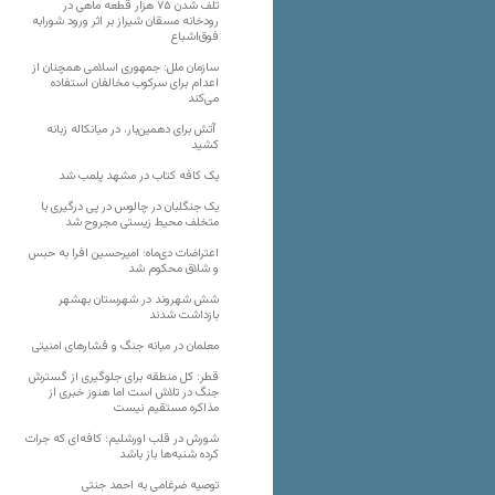
تلف شدن ۷۵ هزار قطعه ماهی در
رودخانه مسقان شیراز بر اثر ورود شورابه
فوق‌اشباع
سازمان ملل: جمهوری اسلامی همچنان از
اعدام برای سرکوب مخالفان استفاده
می‌کند
آتش برای دهمین‌بار، در میانکاله زبانه
کشید
یک کافه کتاب در مشهد پلمب شد
یک جنگلبان در چالوس در پی درگیری با
متخلف محیط زیستی مجروح شد
اعتراضات دی‌ماه؛ امیرحسین افرا به حبس
و شلاق محکوم شد
شش شهروند در شهرستان بهشهر
بازداشت شدند
معلمان در میانه جنگ و فشارهای امنیتی
قطر: کل منطقه برای جلوگیری از گسترش
جنگ در تلاش است اما هنوز خبری از
مذاکره مستقیم نیست
شورش در قلب اورشلیم؛ کافه‌ای که جرات
کرده شنبه‌ها باز باشد
توصیه ضرغامی به احمد جنتی