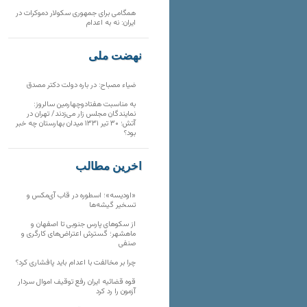
همگامی برای جمهوری سکولار دموکرات در
ایران: نه به اعدام
نهضت ملی
ضیاء مصباح: در باره دولت دکتر مصدق
به مناسبت هفتادوچهارمین سالروز:
نمایندگان مجلس زار می‌زدند/ تهران در
آتش؛ ۳۰ تیر ۱۳۳۱ میدان بهارستان چه خبر
بود؟
آخرین مطالب
«اودیسه»؛ اسطوره در قاب آی‌مکس و
تسخیر گیشه‌ها
از سکوهای پارس جنوبی تا اصفهان و
ماهشهر؛ گسترش اعتراض‌های کارگری و
صنفی
چرا بر مخالفت با اعدام باید پافشاری کرد؟
قوه قضائیه ایران رفع توقیف اموال سردار
آزمون را رد کرد