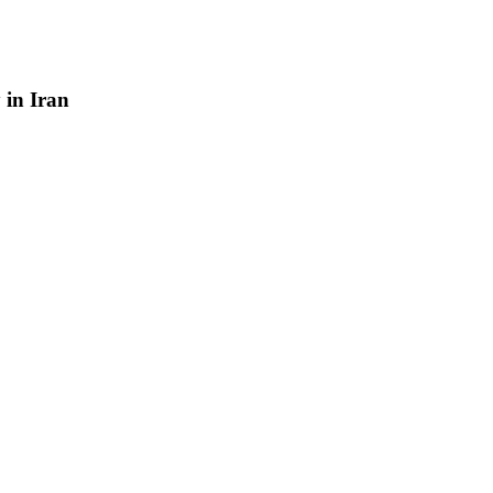
y
in
Iran