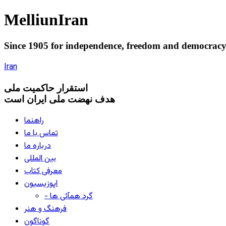
Melliun
Iran
Since 1905 for
independence
,
freedom
and
democrac
Iran
استقرار
حاکميت ملی
هدف نهضت ملی ایران است
راهنما
تماس با ما
درباره ما
بین المللی
معرفی کتاب
اپوزیسیون
- گرد همآئی ها
فرهنگ و هنر
گوناگون