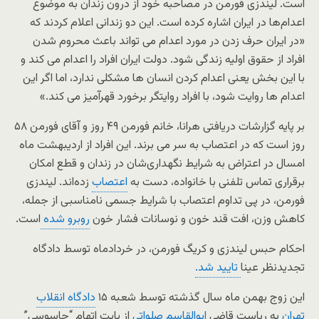
است. لیندزی فورمن در مصاحبه خود از درون زندان به موضوع
اعدام‌ها در ایران اشاره کرده است. این دو زندانی اعلام کردند که
«در ایران حرف زدن در مورد اعدام می تواند باعث محروم شدن
افراد از حقوق اولیه زندگی شود. دولت ایران افراد را اعدام می کند و
با این بخش یعنی اعدام کردن انسان ها مشکلی ندارد، اما اگر این
اعدام ها روایت شود، با افراد روایتگر برخورد قهرآمیز می کند.»
بر پایه گزارشات دریافتی هرانا، خانم فورمن ۴۹ روز و آقای فورمن ۵۸
روز است که در اعتصاب به سر می برند. این افراد از اردیبهشت ماه
امسال در اعتراض به شرایط نگهداری‌شان در زندان و قطع امکان
برقراری تماس تلفنی با خانواده، دست به
اعتصاب
زده‌اند. لیندزی
فورمن، در پی تداوم اعتصاب با شرایط جسمی نامناسبی از جمله،
کاهش وزن، افت قند خون و نوسانات فشار خون
روبرو شده
است.
احکام حبس لیندزی و کریگ فورمن، در خردادماه توسط دادگاه
تجدیدنظر عینا
تایید شد.
این زوج بهمن ماه سال گذشته توسط شعبه ۱۵
دادگاه انقلاب
تهران
به ریاست قاضی
ابوالقاسم صلواتی
از بابت اتهام “جاسوسی”