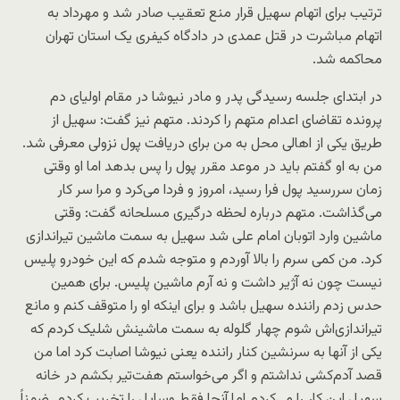
ترتیب برای اتهام سهیل قرار منع تعقیب صادر شد و مهرداد به
اتهام مباشرت در قتل عمدی در دادگاه کیفری یک استان تهران
محاکمه شد.
در ابتدای جلسه رسیدگی پدر و مادر نیوشا در مقام اولیای دم
پرونده تقاضای اعدام متهم را کردند. متهم نیز گفت: سهیل از
طریق یکی از اهالی محل به من برای دریافت پول نزولی معرفی شد.
من به او گفتم باید در موعد مقرر پول را پس بدهد اما او وقتی
زمان سررسید پول فرا رسید، امروز و فردا می‌کرد و مرا سر کار
می‌گذاشت. متهم درباره لحظه درگیری مسلحانه گفت: وقتی
ماشین وارد اتوبان امام علی شد سهیل به سمت ماشین تیراندازی
کرد. من کمی سرم را بالا آوردم و متوجه شدم که این خودرو پلیس
نیست چون نه آژیر داشت و نه آرم ماشین پلیس. برای همین
حدس زدم راننده سهیل باشد و برای اینکه او را متوقف کنم و مانع
تیراندازی‌اش شوم چهار گلوله به سمت ماشینش شلیک کردم که
یکی از آنها به سرنشین کنار راننده یعنی نیوشا اصابت کرد اما من
قصد آدم‌کشی نداشتم و اگر می‌خواستم هفت‌تیر بکشم در خانه
سهیل این کار را می‌کردم اما آنجا فقط وسایل را تخریب کردم. ضمناً