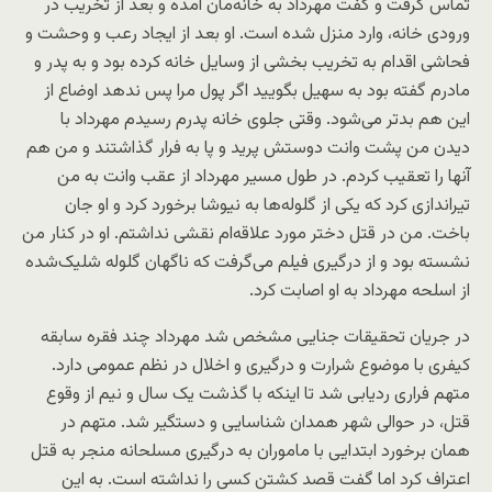
تماس گرفت و گفت مهرداد به خانه‌مان آمده و بعد از تخریب در
ورودی خانه، وارد منزل شده است. او بعد از ایجاد رعب و وحشت و
فحاشی اقدام به تخریب بخشی از وسایل خانه کرده بود و به پدر و
مادرم گفته بود به سهیل بگویید اگر پول مرا پس ندهد اوضاع از
این هم بدتر می‌شود. وقتی جلوی خانه پدرم رسیدم مهرداد با
دیدن من پشت وانت دوستش پرید و پا به فرار گذاشتند و من هم
آنها را تعقیب کردم. در طول مسیر مهرداد از عقب وانت به من
تیراندازی کرد که یکی از گلوله‌ها به نیوشا برخورد کرد و او جان
باخت. من در قتل دختر مورد علاقه‌ام نقشی نداشتم. او در کنار من
نشسته بود و از درگیری فیلم می‌گرفت که ناگهان گلوله شلیک‌شده
از اسلحه مهرداد به او اصابت کرد.
در جریان تحقیقات جنایی مشخص شد مهرداد چند فقره سابقه
کیفری با موضوع شرارت و درگیری و اخلال در نظم عمومی دارد.
متهم فراری ردیابی شد تا اینکه با گذشت یک سال و نیم از وقوع
قتل، در حوالی شهر همدان شناسایی و دستگیر شد. متهم در
همان برخورد ابتدایی با ماموران به درگیری مسلحانه منجر به قتل
اعتراف کرد اما گفت قصد کشتن کسی را نداشته است. به این