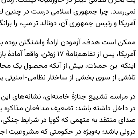
نمی‌رسد. چرا جمهوری اسلامی درست در چنین لح
آمریکا و رئیس جمهوری آن، دونالد ترامپ، را برانگ
ممکن است هدف، آزمودن ارادهٔ واشنگتن بوده ب
آمریکا، پس از تفاهم‌نامهٔ
اینکه این حملات، بیش از آنکه محصول یک محاسب
تلاشی از سوی بخشی از ساختار نظامی-امنیتی برای
در مراسم تشییع جنازۀ خامنه‌ای، نشانه‌های این
در داخل داشته باشد: تضعیف مدافعان مذاکره با 
صدای منتقد به متهمی که گویا در شرایط جنگی، «س
درونی باشد؛ به‌ویژه در حکومتی که مشروعیت اجتم