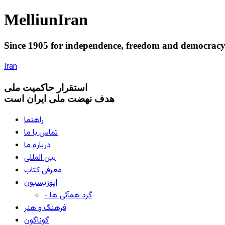
Melliun
Iran
Since 1905 for
independence
,
freedom
and
democrac
Iran
استقرار
حاکميت ملی
هدف نهضت ملی ایران است
راهنما
تماس با ما
درباره ما
بین المللی
معرفی کتاب
اپوزیسیون
- گرد همآئی ها
فرهنگ و هنر
گوناگون