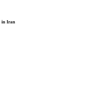
y
in
Iran