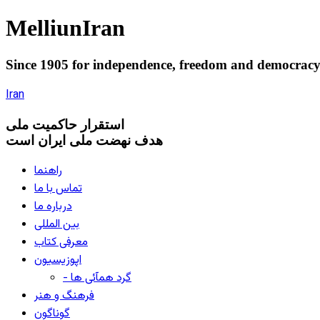
Melliun
Iran
Since 1905 for
independence
,
freedom
and
democrac
Iran
استقرار
حاکميت ملی
هدف نهضت ملی ایران است
راهنما
تماس با ما
درباره ما
بین المللی
معرفی کتاب
اپوزیسیون
- گرد همآئی ها
فرهنگ و هنر
گوناگون