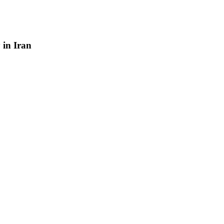
y
in
Iran