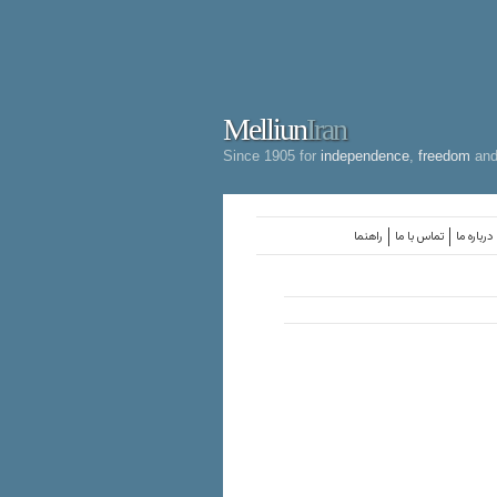
Melliun
Iran
Since 1905 for
independence
,
freedom
an
درباره ما
تماس با ما
راهنما