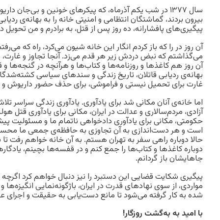
سال ۱۳۷۷ در شب یکم آذرماه، که پیکرهای خونین و بی‌جان دار
بیرون بردند، گماشتگان انتظامی و امنیتی خانه را به بهانه‌ی ردیاب
پیگیری‌های پافشارانه، ده روز پس از قتل، به برادرم و من تحویل دا
آن روز در را که باز کردم انگار این خانه شیون می‌کرد، راه که می‌رفت
می‌گذاشتم که نبض دردش زیر هر قدم می‌زد. آنجا تجاوز و غارت، در
آن روز هم کاغذها و روزنامه‌ها و کتاب‌ها و هرآنچه در گنجه‌ها و
بهانه‌ی ردیابی قاتلان، تاریخ زندگی و سندهای سیاسی کشته‌شدگان 
غارت برای تحمیل نیستی و فراموشی، برای حذف حضور داریوش و پروا
اما خانه‌ی آنان مکانی شد برای یادآوری. يادآوری زندگی سراسر تلا
آزادی، مردم‌سالاری و عدالت در ایران، مکانی برای یادآوری قتل ه
حکومتی، مکانی برای یادآوری دادخواهی ناتمام ما و مسئولیت پیشب
است و هر دست‌اندازی به آن تجاوزی به حافظه‌ی جمعی ما محس
حالا دوباره راهی سفر به تهران هستم. به آن خانه خواهم رفت تا ب
دوباره کاغذها و کتاب‌ها را جمع کنم و در قفسه‌ها بچینم، یادگارها
جاهایشان باز گردانم.
پیگیری شکایت قضایی این دستبرد را نیز دنبال خواهم کرد اگرچه
مواردی، از سوی نهادهای قدرت در ایران، باژگونه‌نمایی انگیزه‌ها و 
شده به کار گرفته می‌شود تا مانع دست‌یابی به حقیقت و اجرای ع
با امید به‌ به‌گشت روزگار!