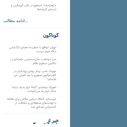
«اودیسه»؛ اسطوره در قاب آی‌مکس و
تسخیر گیشه‌ها
ادامه مطالب...
گوناگون
تهران: توافق با عمان به معنای بازگشایی
تنگه هرمز نیست
خبر «وخامت حال» مجتبی خامنه‌ای در
بالاترین سطوح نظام
مهرداد خدیر: پیام روشن پزشکیان در
گفت‌و‌گوی تصویری با مرد نامرئی: من
هستم!
مهرزاد بروجردی: آنچه ترور پدرم درباره
جنگ ایران به من آموخت
عربستان: ائتلاف دریایی دفاعی برای مقابله
با تهدیدهای منطقه‌ای و حفاظت از
کشتیرانی تشکیل شد
خبر از
تارنماهای دیگر