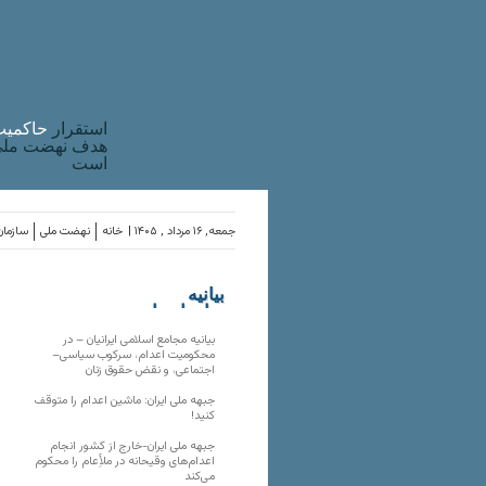
استقرار
حاکميت
هدف نهضت ملی 
است
جمعه, ۱۶ مرداد , ۱۴۰۵ |
خانه
نهضت ملی
سازمان
بیانیه
سازمان‌های
ملی
بیانیه مجامع اسلامی ایرانیان – در
محکومیت اعدام، سرکوب سیاسی–
اجتماعی، و نقض حقوق زنان
جبهه ملی ایران: ماشین اعدام را متوقف
کنید!
جبهه ملی ایران-خارج از کشور انجام
اعدام‌های وقیحانه در ملأِعام را محکوم
می‌کند