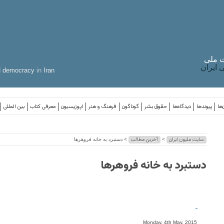
 ملی
ایران
d
democracy
in
Iran
‌ها
پیوندها
دیدگاه‌ها
حقوق بشر
گوناگون
فرهنگ و هنر
اپوزیسیون
معرفی کتاب
بین المللی
سایت ملیون ایران
آخرین مطالب
>
> دستبرد به خانه فروهرها
دستبرد به خانه فروهرها
-
Monday, 4th May, 2015