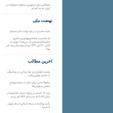
همگامی برای جمهوری سکولار دموکرات در
ایران: نه به اعدام
نهضت ملی
ضیاء مصباح: در باره دولت دکتر مصدق
به مناسبت هفتادوچهارمین سالروز:
نمایندگان مجلس زار می‌زدند/ تهران در
آتش؛ ۳۰ تیر ۱۳۳۱ میدان بهارستان چه خبر
بود؟
آخرین مطالب
رضایت اولیای دم؛ یک زندانی در میاندوآب
از اعدام رهایی یافت
جامعهٔ مدنی ایران: امید در میان ترومای
جمعی و ویرانی‌ها
ثبت ۷۱ اعدام در ژوئیه؛ شمار اعدام‌ها در
سال ۲۰۲۶ به دست‌کم ۴۴۴ نفر رسید
رگبار پراکنده در نیمه شمالی استان تهران
تا شنبه