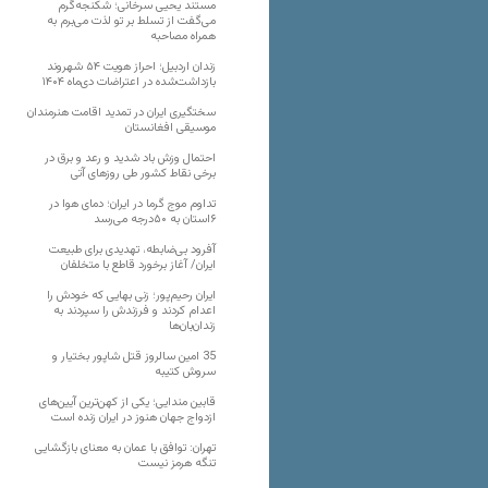
مستند یحیی سرخانی؛ شکنجه‌گرم
می‌گفت از تسلط بر تو لذت می‌برم به
همراه مصاحبه
زندان اردبیل؛ احراز هویت ۵۴ شهروند
بازداشت‌شده در اعتراضات دی‌ماه ۱۴۰۴
سختگیری ایران در تمدید اقامت هنرمندان
موسیقی افغانستان
احتمال وزش باد شدید و رعد و برق در
برخی نقاط کشور طی روزهای آتی
تداوم موج گرما در ایران؛ دمای هوا در
۶استان به ۵۰درجه می‌رسد
آفرود بی‌ضابطه، تهدیدی برای طبیعت
ایران/ آغاز برخورد قاطع با متخلفان
ایران رحیم‌پور؛ زنی بهایی که خودش را
اعدام کردند و فرزندش را سپردند به
زندان‌بان‌ها
35 امین سالروز قتل شاپور بختیار و
سروش کتیبه
قابین مندایی؛ یکی از کهن‌ترین آیین‌های
ازدواج جهان هنوز در ایران زنده است
تهران: توافق با عمان به معنای بازگشایی
تنگه هرمز نیست