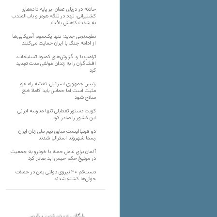
حادثه در دریای عمان؛ بر پایه داده‌های
کشتیرانی، تردد در تنگه هرمز و باب‌المندب
به شدت کاهش یافت
نظرسنجی جدید: تنها یک‌سوم آمریکایی‌ها
از ادامه جنگ با ایران حمایت می‌کنند
ترامپ با رد گزارش‌های کمبود تسلیحات،
افشاگران را به زندان طولانی مدت تهدید
کرد
رئیس‌ جمهوری اسرائیل: نقشه راه غزه
مثبت است اما حماس باید کاملا خلع
سلاح شود
کویت دستور تعطیلی تنها مدرسه ایرانی
این کشور را صادر کرد
دو فوتبالیست سابق تیم ملی زنان ایران
رسما شهروند استرالیا شدند
آلمان برای عامل حمله با خودرو به جمعیت
در مونیخ حکم حبس ابد صادر کرد
دست‌کم ۳۰ نیروی دولتی یمن در حملات
حوثی‌ها کشته شدند
بایگانی نسخه قدیم سایت