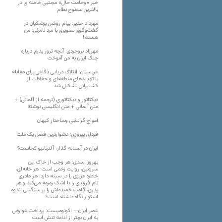
خبر «وخامت حال» مجتبی خامنه‌ای در
بالاترین سطوح نظام
مهرداد خدیر: پیام روشن پزشکیان در
گفت‌و‌گوی تصویری با مرد نامرئی: من
هستم!
مهرزاد بروجردی: آنچه ترور پدرم درباره
جنگ ایران به من آموخت
عربستان: ائتلاف دریایی دفاعی برای مقابله
با تهدیدهای منطقه‌ای و حفاظت از
کشتیرانی تشکیل شد
دیکتاتور و دیکتاتوری (ترجمه از آلمانی) +
متن آلمانی + متن انگلیسی نوشته
‌امواجِ گرانشی وساختارِ کیهان
فردای پیروزی؛ دشوارترین فصل یک ملت
ایران در آستانه گذار، آلترناتیو کجاست؟
بهروز اسدی: هر وجب از خاک‌ این
سرزمین، روایت زخمی است؛ هر خانه‌ای،
خاطره عزیزی را در سینه دارد؛ هر مادری،
نام فرزندی را با اشک زمزمه می‌کند و هر
پدری، قامت خمیده‌اش را بر سنگینی اندوه
استوار نگاه داشته است؟
عصر ایران – اکونومیست: پرداخت عوارض
به ایران بهتر از ادامه تنش است