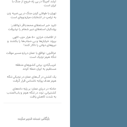
ارشد آمریکا در پی راه خروج از جنگ با
ایران است
تهران با طولانی کردن جنگ در پی ضربه زدن
به ترامپ در انتخابات میان‌دوره‌ای است
تایید خبر استعفای محمدباقر ذوالقدر؛
پزشکیان استعفای دبیر شعام را نپذیرفت
از افاضات خرازی: ۵۰ هزار حزب اللهی
بریزند خیابان‌ها و بی حجاب‌ها را بکشند و
نیرو‌های دولتی را ناکار کنند!
عراقچی: توافق با عمان درباره مسیر موقت
تنگه هرمز نزدیک است
غریب‌آبادی: برخی کشورهای منطقه
مستقیم به ایران حمله کردند
یک کشتی در آب‌های عمان در نزدیکی تنگه
هرمز هدف پرتابه ناشناس قرار گرفت
حادثه در دریای عمان؛ بر پایه داده‌های
کشتیرانی، تردد در تنگه هرمز و باب‌المندب
به شدت کاهش یافت
بایگانی نسخه قدیم سایت