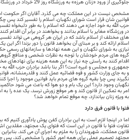
جلوگیری از ورود «زنان هرزه» به ورزشگاه روز 29 خرداد در ورزشگاه آزادی، تجمع می کنند!!
مشخص نیست در این مملکت چه می گذرد. آقایان اگر حکومت اسل
قوانین شان قرار است شورای نگهبان، اسلام را تفسیر کند پس چگ
حزب الله به خود اجازه می دهند که اسلام را به طور دلبخواه تفسیر 
در ورزشگاه مغایر با اسلام بدانند و بخواهند در برابر آن اقدام کنند؟
های مختلف از اسلام باشد که در ایران هر گروهی می تواند تفسی
اسلام ارائه کند و بر مبنای آن بخواهد قانون را دور بزند! اگر این
نیازی به شورای نگهبان و این همه نهادها و سازمانهای رسمی حکو
گروه های مردم خودشان با توجه به نظرات شخصی و منافع گروهی خ
اقدام کنند به راستی چه نیاز به این همه هزینه برای نهادهای مخ
جمهوری و مجلس و غیره است؟ اگر بنا باشد برادران حزب الله به 
و به جای وزارت کشور و قوه قضائیه عمل کنند و قلدرمنشانه، قوا
نگیرند پس چرا بقیه گروه های مردم باید قوانین موجود را اجرا کنن
نگهبان وجود دارد؟ این یک بام و دو هوا که باعث می شود حاکم
امر به تمکین از قانون کند و هر موقع زورش نرسد، یک عده را به ا
به ویژه زنان بیاندازد، چه موقع تمام خواهد شد؟
فتوا با قانون فرق دارد
اما در اینجا لازم است به این برادران کفن پوش یادآوری کنیم که بی
تفاوت فتوا با قانون در این است که فتوای یک مجتهد، مقلدین اش ر
قانون مملکت، شهروندان را به ملزم به اجرای آن می کند. بنابراین 
مجتهد تصمیم عملی برای همه امور کشور را مشخص کند، پس چرا 