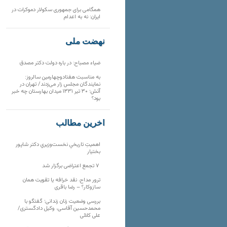
همگامی برای جمهوری سکولار دموکرات در
ایران: نه به اعدام
نهضت ملی
ضیاء مصباح: در باره دولت دکتر مصدق
به مناسبت هفتادوچهارمین سالروز:
نمایندگان مجلس زار می‌زدند/ تهران در
آتش؛ ۳۰ تیر ۱۳۳۱ میدان بهارستان چه خبر
بود؟
آخرین مطالب
اهمیتِ تاریخیِ نخست‌وزیریِ دکتر شاپور
بختیار
۷ تجمع اعتراضی برگزار شد
ترور مداح، نقد خرافه یا تقویت همان
سازوکار؟ – رضا باقری
بررسی وضعیت زنان زندانی؛ گفتگو با
محمدحسین آقاسی، وکیل دادگستری/
علی کلائی