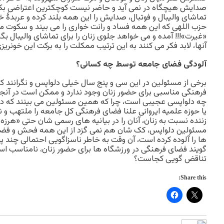
صدایش هیچگاه در نمی آید و حاضر نیست کوچکترین اعتراضی بکن
تماشای والیبال و فوتبال، صدایش را این همه بلند کرده و عربدۀ 
حزب اللهی که این همه فساد و رانت خواری را می بیند و سکوت می ک
«غیرت»!!! آمده و می خواهد جلوی زنان را برای تماشای والیبال ب
آنها، لابد فکر می کنند به این ترتیب ممکلت را به برکت این خونری
آلودگی فضای جامعه توسط چه کسانی؟
برخی از مسئولین در این سی و پنج سال خیلی دلواپس و نگرانند 
فرهنگی مناسبی برای حضور زنان وجود ندارد و ممکن است در آنجا 
چه دلواپسی عجیبی است، چرا که همین مسئولین می بینند که در ر
یا حوزه علمیه ایروانی علنا فضای فرهنگی کل جامعه را ملتهب و ن
زننده نسبت به زنان، آنان را در بیانیه های رسمی شان حتی «هرزه»
مسئولین دلواپس، کک شان هم نمی گزد از این همه فحش و فضا
ها را آلوده کرده است، آن وقت به خاطر ناسزاگویی احتمالی چند پ
گویند فضای فرهنگی در ورزشگاه ها برای حضور زنان، نامناسب ا
تناقض گویی کجاست؟
Share this: