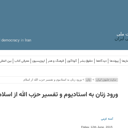
 ملی
ایران
d
democracy
in
Iran
ان‌ها
پیوندها
دیدگاه‌ها
حقوق بشر
گوناگون
فرهنگ و هنر
اپوزیسیون
معرفی کتاب
بین المللی
سایت ملیون ایران
زنان
>
> ورود زنان به استادیوم و تفسیر حزب الله از اسلام
ورود زنان به استادیوم و تفسیر حزب الله از اسلام
آمنه کرمی
Friday, 12th June, 2015