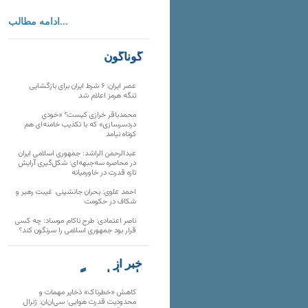
ادامه مطالب...
گوناگون
عصر ایران: ۶ شرط ایران برای بازگشایی
تنگه هرمز اعلام شد
محمدباقر خرازی کیست؟ «خودیِ
دردسرسازی» که با تکذیب خامنه‌ای هم
کوتاه نیامد
عبدالرحمن الراشد: جمهوری اسلامی ایران
در محاصره سه‌جبهه‌ای؛ شکل‌گیری آرایش
تازه قدرت در خاورمیانه
احمد علوی: بحران جانشینی، غیبت رهبر و
شکاف در حکومت
ناصر اعتمادی: طرح ناکام موساد: چه کسی
قرار بود جمهوری اسلامی را سرنگون کند؟
خبر از
تارنماهای دیگر
کاهش «خطرناک» ذخایر مهمات و
محدودیت قدرت هوایی؛ سی‌ان‌ان: ژنرال