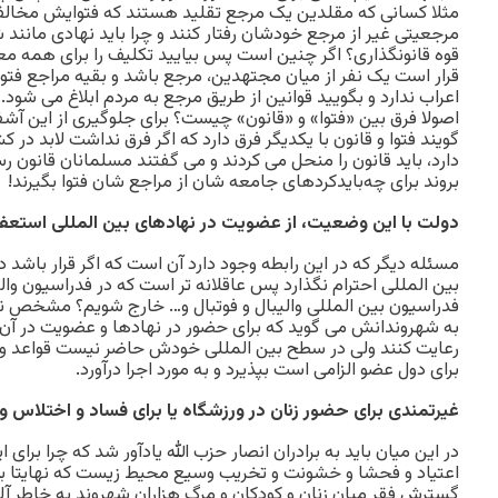
مثلا کسانی که مقلدین یک مرجع تقلید هستند که فتوایش مخالف
مرجعیتی غیر از مرجع خودشان رفتار کنند و چرا باید نهادی مانند
قوه قانونگذاری؟ اگر چنین است پس بیایید تکلیف را برای همه معلو
قرار است یک نفر از میان مجتهدین، مرجع باشد و بقیه مراجع فتو
اعراب ندارد و بگویید قوانین از طریق مرجع به مردم ابلاغ می شود. 
اصولا فرق بین «فتوا» و «قانون» چیست؟ برای جلوگیری از این آ
گویند فتوا و قانون با یکدیگر فرق دارد که اگر فرق نداشت لابد د
دارد، باید قانون را منحل می کردند و می گفتند مسلمانان قانون ر
بروند برای چه‌بایدکردهای جامعه شان از مراجع شان فتوا بگیرند!
دولت با این وضعیت، از عضویت در نهادهای بین المللی استعفا
مسئله دیگر که در این رابطه وجود دارد آن است که اگر قرار باشد
بین المللی احترام نگذارد پس عاقلانه تر است که در فدراسیون والی
فدراسیون بین المللی والیبال و فوتبال و… خارج شویم؟ مشخص ن
به شهروندانش می گوید که برای حضور در نهادها و عضویت در آن بای
رعایت کنند ولی در سطح بین المللی خودش حاضر نیست قواعد و قو
برای دول عضو الزامی است بپذیرد و به مورد اجرا درآورد.
غیرتمندی برای حضور زنان در ورزشگاه یا برای فساد و اختلاس و
در این میان باید به برادران انصار حزب الله یادآور شد که چرا برای
اعتیاد و فحشا و خشونت و تخریب وسیع محیط زیست که نهایتا با
گسترش فقر میان زنان و کودکان و مرگ هزاران شهروند به خاطر آل