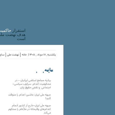
استقرار
حاکميت
هدف نهضت ملی 
است
یکشنبه, ۱۸ مرداد , ۱۴۰۵ |
خانه
نهضت ملی
سازم
بیانیه
سازمان‌های
ملی
بیانیه مجامع اسلامی ایرانیان – در
محکومیت اعدام، سرکوب سیاسی–
اجتماعی، و نقض حقوق زنان
جبهه ملی ایران: ماشین اعدام را متوقف
کنید!
جبهه ملی ایران-خارج از کشور انجام
اعدام‌های وقیحانه در ملأِعام را محکوم
می‌کند