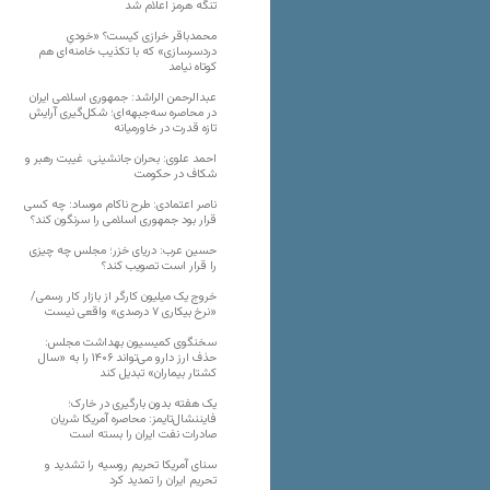
تنگه هرمز اعلام شد
محمدباقر خرازی کیست؟ «خودیِ
دردسرسازی» که با تکذیب خامنه‌ای هم
کوتاه نیامد
عبدالرحمن الراشد: جمهوری اسلامی ایران
در محاصره سه‌جبهه‌ای؛ شکل‌گیری آرایش
تازه قدرت در خاورمیانه
احمد علوی: بحران جانشینی، غیبت رهبر و
شکاف در حکومت
ناصر اعتمادی: طرح ناکام موساد: چه کسی
قرار بود جمهوری اسلامی را سرنگون کند؟
حسین عرب: دریای خزر؛ مجلس چه چیزی
را قرار است تصویب کند؟
خروج یک میلیون کارگر از بازار کار رسمی/
«نرخ بیکاری ۷ درصدی» واقعی نیست
سخنگوی کمیسیون بهداشت مجلس:
حذف ارز دارو می‌تواند ۱۴۰۶ را به «سال
کشتار بیماران» تبدیل کند
یک هفته بدون بارگیری در خارک؛
فایننشال‌تایمز: محاصره آمریکا شریان
صادرات نفت ایران را بسته است
سنای آمریکا تحریم روسیه را تشدید و
تحریم ایران را تمدید کرد