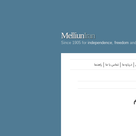
Melliun
Iran
Since 1905 for
independence
,
freedom
an
درباره ما
تماس با ما
راهنما