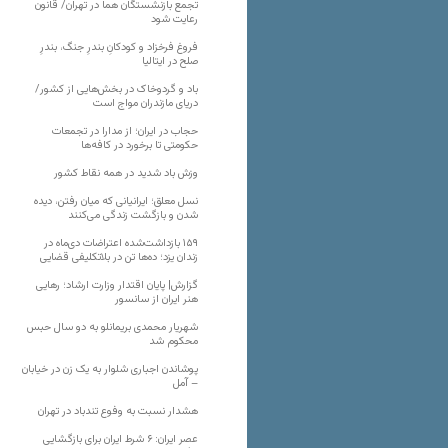
تجمع بازنشستگان هما در تهران/ قانون
رعایت شود
فروغ فرخزاد و کودکانِ بندرِ جنگ، بندرِ
صلح در ایتالیا
باد و گردوخاک در بخش‌هایی از کشور/
دریای مازندران مواج است
حجاب در ایران؛ از مدارا در تجمعات
حکومتی تا برخورد در کافه‌ها
وزش باد شدید در همه نقاط کشور
نسل معلق؛ ایرانیانی که میان رفتن، دیده
شدن و بازگشت زندگی می‌کنند
۱۵۹ بازداشت‌شده اعتراضات دی‌ماه در
زندان یزد؛ ده‌ها تن در بلاتکلیفی قضایی
گزارش| پایان اقتدار وزارت ارشاد؛ رهایی
هنر ایران از سانسور
شهریار محمدی بریمانلو به دو سال حبس
محکوم شد
پوشاندن اجباری شلوار به یک زن در خیابان
– آمل
هشدار نسبت به وفوع تندباد در تهران
عصر ایران: ۶ شرط ایران برای بازگشایی