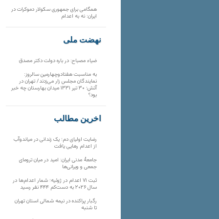
همگامی برای جمهوری سکولار دموکرات در
ایران: نه به اعدام
نهضت ملی
ضیاء مصباح: در باره دولت دکتر مصدق
به مناسبت هفتادوچهارمین سالروز:
نمایندگان مجلس زار می‌زدند/ تهران در
آتش؛ ۳۰ تیر ۱۳۳۱ میدان بهارستان چه خبر
بود؟
آخرین مطالب
رضایت اولیای دم؛ یک زندانی در میاندوآب
از اعدام رهایی یافت
جامعهٔ مدنی ایران: امید در میان ترومای
جمعی و ویرانی‌ها
ثبت ۷۱ اعدام در ژوئیه؛ شمار اعدام‌ها در
سال ۲۰۲۶ به دست‌کم ۴۴۴ نفر رسید
رگبار پراکنده در نیمه شمالی استان تهران
تا شنبه