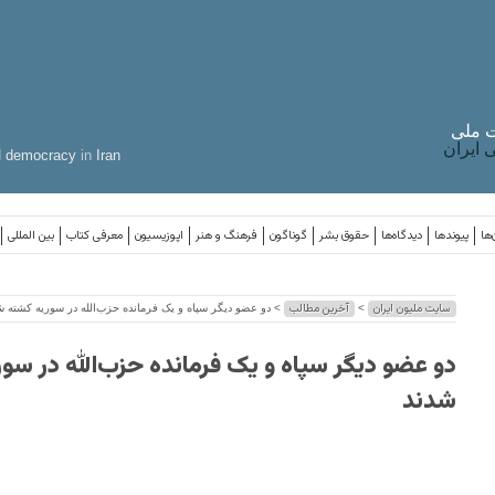
 ملی
ایران
d
democracy
in
Iran
‌ها
پیوندها
دیدگاه‌ها
حقوق بشر
گوناگون
فرهنگ و هنر
اپوزیسیون
معرفی کتاب
بین المللی
سایت ملیون ایران
آخرین مطالب
>
> دو عضو دیگر سپاه و یک فرمانده حزب‌الله در سوریه کشته ش
دو عضو دیگر سپاه و یک فرمانده حزب‌الله در سو
شدند