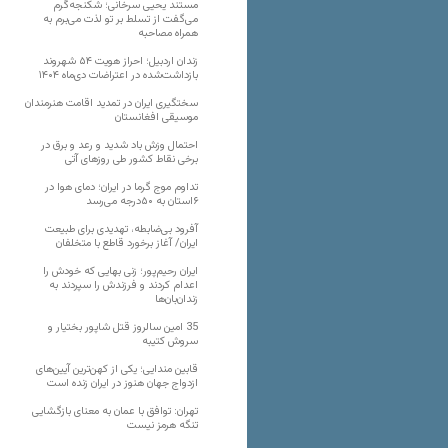
مستند یحیی سرخانی؛ شکنجه‌گرم
می‌گفت از تسلط بر تو لذت می‌برم به
همراه مصاحبه
زندان اردبیل؛ احراز هویت ۵۴ شهروند
بازداشت‌شده در اعتراضات دی‌ماه ۱۴۰۴
سختگیری ایران در تمدید اقامت هنرمندان
موسیقی افغانستان
احتمال وزش باد شدید و رعد و برق در
برخی نقاط کشور طی روزهای آتی
تداوم موج گرما در ایران؛ دمای هوا در
۶استان به ۵۰درجه می‌رسد
آفرود بی‌ضابطه، تهدیدی برای طبیعت
ایران/ آغاز برخورد قاطع با متخلفان
ایران رحیم‌پور؛ زنی بهایی که خودش را
اعدام کردند و فرزندش را سپردند به
زندان‌بان‌ها
35 امین سالروز قتل شاپور بختیار و
سروش کتیبه
قابین مندایی؛ یکی از کهن‌ترین آیین‌های
ازدواج جهان هنوز در ایران زنده است
تهران: توافق با عمان به معنای بازگشایی
تنگه هرمز نیست