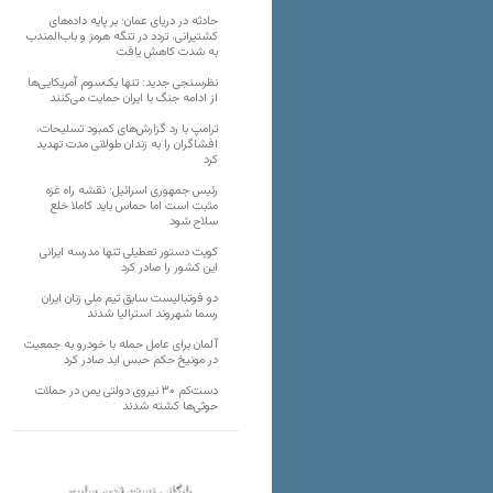
حادثه در دریای عمان؛ بر پایه داده‌های
کشتیرانی، تردد در تنگه هرمز و باب‌المندب
به شدت کاهش یافت
نظرسنجی جدید: تنها یک‌سوم آمریکایی‌ها
از ادامه جنگ با ایران حمایت می‌کنند
ترامپ با رد گزارش‌های کمبود تسلیحات،
افشاگران را به زندان طولانی مدت تهدید
کرد
رئیس‌ جمهوری اسرائیل: نقشه راه غزه
مثبت است اما حماس باید کاملا خلع
سلاح شود
کویت دستور تعطیلی تنها مدرسه ایرانی
این کشور را صادر کرد
دو فوتبالیست سابق تیم ملی زنان ایران
رسما شهروند استرالیا شدند
آلمان برای عامل حمله با خودرو به جمعیت
در مونیخ حکم حبس ابد صادر کرد
دست‌کم ۳۰ نیروی دولتی یمن در حملات
حوثی‌ها کشته شدند
بایگانی نسخه قدیم سایت