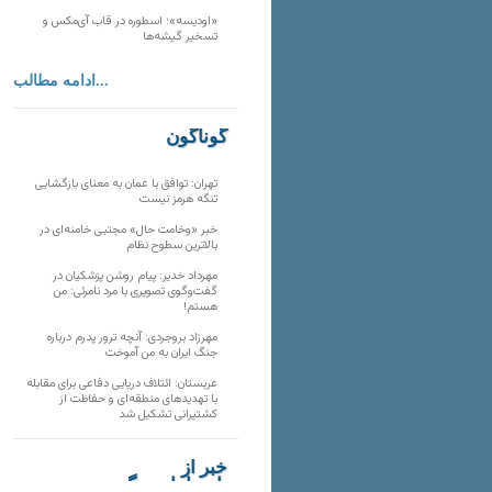
«اودیسه»؛ اسطوره در قاب آی‌مکس و
تسخیر گیشه‌ها
ادامه مطالب...
گوناگون
تهران: توافق با عمان به معنای بازگشایی
تنگه هرمز نیست
خبر «وخامت حال» مجتبی خامنه‌ای در
بالاترین سطوح نظام
مهرداد خدیر: پیام روشن پزشکیان در
گفت‌و‌گوی تصویری با مرد نامرئی: من
هستم!
مهرزاد بروجردی: آنچه ترور پدرم درباره
جنگ ایران به من آموخت
عربستان: ائتلاف دریایی دفاعی برای مقابله
با تهدیدهای منطقه‌ای و حفاظت از
کشتیرانی تشکیل شد
خبر از
تارنماهای دیگر