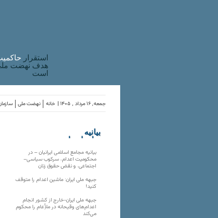
استقرار
حاکميت
هدف نهضت ملی 
است
جمعه, ۱۶ مرداد , ۱۴۰۵ |
خانه
نهضت ملی
سازمان
بیانیه
سازمان‌های
ملی
بیانیه مجامع اسلامی ایرانیان – در
محکومیت اعدام، سرکوب سیاسی–
اجتماعی، و نقض حقوق زنان
جبهه ملی ایران: ماشین اعدام را متوقف
کنید!
جبهه ملی ایران-خارج از کشور انجام
اعدام‌های وقیحانه در ملأِعام را محکوم
می‌کند