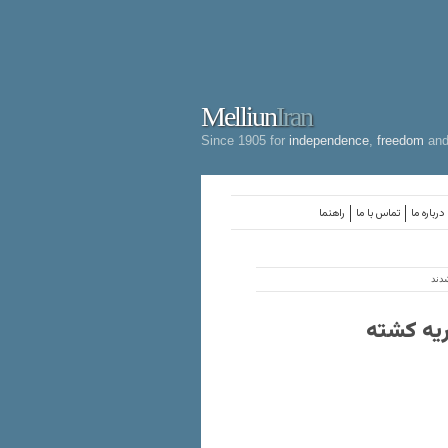
Melliun
Iran
Since 1905 for
independence
,
freedom
an
درباره ما
تماس با ما
راهنما
دند
ریه کشته