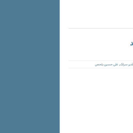
د
 قدیر سرلک
علی حسین بلحص
,