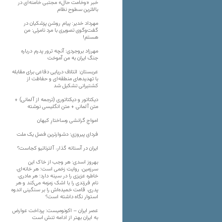
خبر «وخامت حال» مجتبی خامنه‌ای در
بالاترین سطوح نظام
مهرداد خدیر: پیام روشن پزشکیان در
گفت‌و‌گوی تصویری با مرد نامرئی: من
هستم!
مهرزاد بروجردی: آنچه ترور پدرم درباره
جنگ ایران به من آموخت
عربستان: ائتلاف دریایی دفاعی برای مقابله
با تهدیدهای منطقه‌ای و حفاظت از
کشتیرانی تشکیل شد
دیکتاتور و دیکتاتوری (ترجمه از آلمانی) +
متن آلمانی + متن انگلیسی نوشته
‌امواجِ گرانشی وساختارِ کیهان
فردای پیروزی؛ دشوارترین فصل یک ملت
ایران در آستانه گذار، آلترناتیو کجاست؟
بهروز اسدی: هر وجب از خاک‌ این
سرزمین، روایت زخمی است؛ هر خانه‌ای،
خاطره عزیزی را در سینه دارد؛ هر مادری،
نام فرزندی را با اشک زمزمه می‌کند و هر
پدری، قامت خمیده‌اش را بر سنگینی اندوه
استوار نگاه داشته است؟
عصر ایران – اکونومیست: پرداخت عوارض
به ایران بهتر از ادامه تنش است