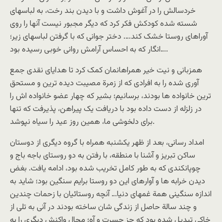
خردسالش را در آغوش داشت و با دیدن بند رخت، به لباسهای
شسته شده کودکش فکر کرد که دیگر مجبور نیست آنها را روی
آوراهای روستا خشک کند…. دختر جوانی که با گرفتن لباسهای زیر؛
انگار که به احساس آرامش روانی خوبی رسیده بود….
همزبانی و نیت خیر همراهانمان کمک کرد تا هدایای نقدی جمع
آوری شده را به افرادی که از زمرة مصیبت دیده ترین و مستحق
ترین خانواده ها بودند، برسانیم؛ بشیر که چهار عضو خانواده اش را
در زلزله از دست داده بود با دریافت یک پیراهن، پذیرفت که تنها
برای دلخوشی ما، همین روز عید را سیاه نپوشد.
امداد رسانی، بعد از ظهر یکشنبه همراه با گروه دیگری از دوستان
ساکن تبریز و آشنا با منطقه، با رفتن به دو روستای باجه باج و
چوپانکندی که به طور کامل تخریب شده بود، ادامه یافت. بغض
دیدن خرابه ها و آوارهای این دو روستا برایم سنگین بود؛ شاید به
اندازه سنگینی همة غمهای دنیا… آنچه روستائیان با زحمات چندین
و چند سالة حاصل از زندگی شان ساخته بودند در آنی به تلی از
خاکی تبدیل شده بود که جز حسرت و آه؛ مجال واکنش دیگری را به