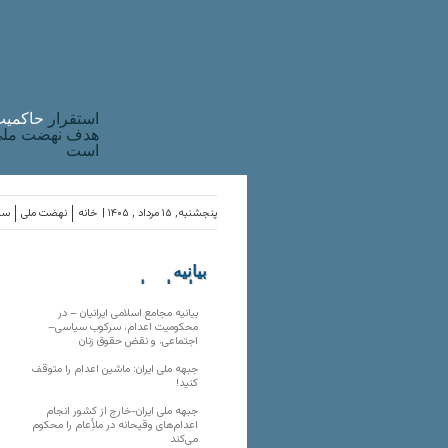
استقرار
حاکميت
هدف نهضت ملی 
است
پنجشنبه, ۱۵ مرداد , ۱۴۰۵ |
خانه
نهضت ملی
ساز
بیانیه
سازمان‌های
ملی
بیانیه مجامع اسلامی ایرانیان – در
محکومیت اعدام، سرکوب سیاسی–
اجتماعی، و نقض حقوق زنان
جبهه ملی ایران: ماشین اعدام را متوقف
کنید!
جبهه ملی ایران-خارج از کشور انجام
اعدام‌های وقیحانه در ملأِعام را محکوم
می‌کند