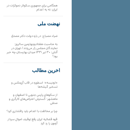
همگامی برای جمهوری سکولار دموکرات در
ایران: نه به اعدام
نهضت ملی
ضیاء مصباح: در باره دولت دکتر مصدق
به مناسبت هفتادوچهارمین سالروز:
نمایندگان مجلس زار می‌زدند/ تهران در
آتش؛ ۳۰ تیر ۱۳۳۱ میدان بهارستان چه خبر
بود؟
آخرین مطالب
«اودیسه»؛ اسطوره در قاب آی‌مکس و
تسخیر گیشه‌ها
از سکوهای پارس جنوبی تا اصفهان و
ماهشهر؛ گسترش اعتراض‌های کارگری و
صنفی
چرا بر مخالفت با اعدام باید پافشاری کرد؟
قوه قضائیه ایران رفع توقیف اموال سردار
آزمون را رد کرد