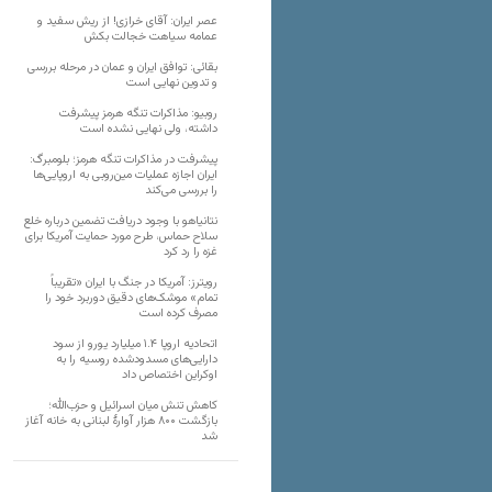
عصر ایران: آقای خرازی! از ریش سفید و
عمامه سیاهت خجالت بکش
بقائی: توافق ایران و عمان در مرحله بررسی
و تدوین نهایی است
روبیو: مذاکرات تنگه هرمز پیشرفت
داشته، ولی نهایی نشده است
پیشرفت در مذاکرات تنگه هرمز؛ بلومبرگ:
ایران اجازه عملیات مین‌روبی به اروپایی‌ها
را بررسی می‌کند
نتانیاهو با وجود دریافت تضمین درباره خلع
سلاح حماس، طرح مورد حمایت آمریکا برای
غزه را رد کرد
رویترز: آمریکا در جنگ با ایران «تقریباً
تمام» موشک‌های دقیق دوربرد خود را
مصرف کرده است
اتحادیه اروپا ۱.۴ میلیارد یورو از سود
دارایی‌های مسدودشده روسیه را به
اوکراین ‏اختصاص داد
کاهش تنش میان اسرائیل و حزب‌الله؛
بازگشت ۸۰۰ هزار آوارۀ لبنانی به خانه‌ آغاز
شد