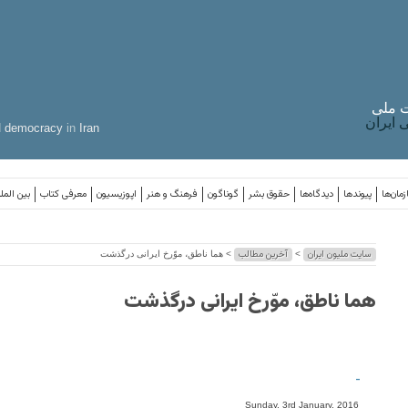
 ملی
ایران
d
democracy
in
Iran
مان‌ها
پیوندها
دیدگاه‌ها
حقوق بشر
گوناگون
فرهنگ و هنر
اپوزیسیون
معرفی کتاب
بین المل
سایت ملیون ایران
آخرین مطالب
>
> هما ناطق، موّرخ ایرانی درگذشت
هما ناطق، موّرخ ایرانی درگذشت
-
Sunday, 3rd January, 2016