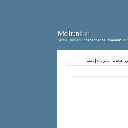
Melliun
Iran
Since 1905 for
independence
,
freedom
an
لی
درباره ما
تماس با ما
راهنما