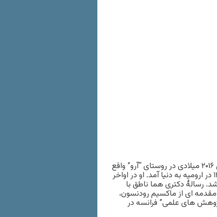
هما ناطق، مورخ ایرانی، در نخستین ساعات بامداد اول ژانویه سال ۲۰۱۶ میلادی در روستای “آرو” واقع
در مرکز فرانسه در سن ۸۱ سالگی درگذشت. هما ناطق در سال ۱۳۱۳ در ارومیه به دنیا آمد. او در اواخر
ه شد. رسالۀ دکتری هما ناطق با
اسلام مدرن و سید جمال الدین اسدآبادی” در سال ۱۹۶۹ با مقدمه ای از ماکسیم رودنسون،
وهش های علمی” فرانسه در