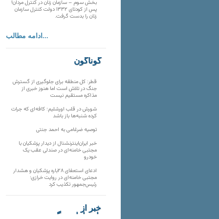
بخش سوم – سازمان زنان در کنترل مردان!
پس از کودتای ۱۳۳۲ دولت کنترل سازمان
زنان را بدست گرفت.
ادامه مطالب...
گوناگون
قطر: کل منطقه برای جلوگیری از گسترش
جنگ در تلاش است اما هنوز خبری از
مذاکره مستقیم نیست
شورش در قلب اورشلیم؛ کافه‌ای که جرات
کرده شنبه‌ها باز باشد
توصیه ضرغامی به احمد جنتی
خبر ایران‌اینترنشنال از دیدار پزشکیان با
مجتبی خامنه‌ای در صندلی عقب یک
خودرو
ادعای استعفای ۲۸باره پزشکیان و هشدار
مجتبی خامنه‌ای در روایت خرازی؛
رئیس‌جمهور تکذیب کرد
خبر از
تارنماهای دیگر