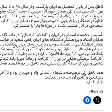
تهران تدریس کرد و طی همین دوره آثار مهمی از جمله “جنگ های ا
“تاریخ اجتماعی دوران قاجار”، “روشنفکران عصر مشروطه” … از خو
ناطق در همکاری با فریدون آدمیت، دیگر مورخ به نام ایرانی، کتاب
اقتصادی در آثار منتشر نشده در دورۀ قاجار” را منتشر کرد.
تأسیس حکومت اسلامی در ایران و “انقلاب فرهنگی” در دانشگاه ه
هزاران استاد و پژوهشگر دانشگاه های ایران راهی تبعید در فرانسه
بخش ایرانشناسی دانشگاه سوربون پاریس به تدریس پرداخت و ه
به زبان های فارسی و فرانسوی منتشر کرد : “آیین بابی”، “روشنفکرا
نامۀ عباس میرزا”، “روزنامۀ قانون”، زنان در مشروطیت”، “انجمن
“کارنامۀ فرهنگی فرنگی در ایران”، “کارنامه و زمانۀ میرزا رضا کرمانی
شاهی و رژی” از جملۀ آثار پژوهشی هما ناطق در دورۀ تبعید هست
هما ناطق زنی فرهیخته و شجاع، انسانی والا و مهربان بود و تا آخ
سربلندی و آزادی آن زیست و اندیشید.
از: ار اف ای
Share this: