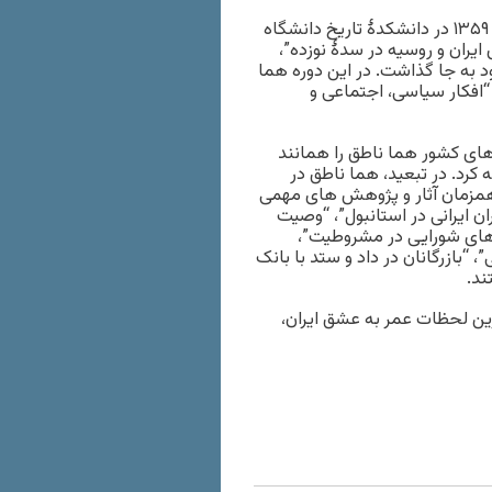
ناطق پس از پایان تحصیل به ایران بازگشت و از سال ۱۳۴۸ تا سال ۱۳۵۹ در دانشکدۀ تاریخ دانشگاه
یران و روسیه در سدۀ نوزده”،
د به جا گذاشت. در این دوره هما
 “افکار سیاسی، اجتماعی و
ای کشور هما ناطق را همانند
 کرد. در تبعید، هما ناطق در
مزمان آثار و پژوهش های مهمی
ن ایرانی در استانبول”، “وصیت
 های شورایی در مشروطیت”،
”، “بازرگانان در داد و ستد با بانک
ند.
رین لحظات عمر به عشق ایران،