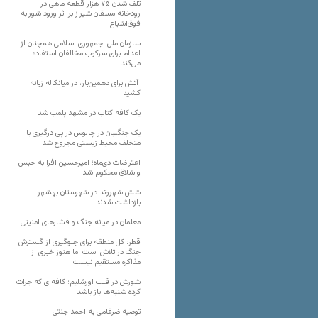
تلف شدن ۷۵ هزار قطعه ماهی در
رودخانه مسقان شیراز بر اثر ورود شورابه
فوق‌اشباع
سازمان ملل: جمهوری اسلامی همچنان از
اعدام برای سرکوب مخالفان استفاده
می‌کند
آتش برای دهمین‌بار، در میانکاله زبانه
کشید
یک کافه کتاب در مشهد پلمب شد
یک جنگلبان در چالوس در پی درگیری با
متخلف محیط زیستی مجروح شد
اعتراضات دی‌ماه؛ امیرحسین افرا به حبس
و شلاق محکوم شد
شش شهروند در شهرستان بهشهر
بازداشت شدند
معلمان در میانه جنگ و فشارهای امنیتی
قطر: کل منطقه برای جلوگیری از گسترش
جنگ در تلاش است اما هنوز خبری از
مذاکره مستقیم نیست
شورش در قلب اورشلیم؛ کافه‌ای که جرات
کرده شنبه‌ها باز باشد
توصیه ضرغامی به احمد جنتی