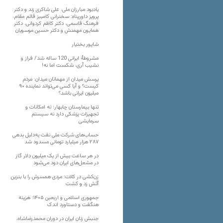
یادبود مبارزان ملی، علی شاکری زند و دکتر
پرویز داورپناه: سخنرانی کامبیز قائم مقام،
فرهنگ قاسمی، دکتر کاظم کردوانی، دکتر
همایون مهمنش و دکتر حسین موسویان
شاپور بختیار
مشروطۀ ایرانی 120 ساله شد/ فراز و
نشیب آری، شکست اما نه!
پرسش میدان از مهمانان میدان: مردم
کیست؟ و آیا کسی می‌تواند نماینده ۹۰
میلیون ایرانی باشد؟
تنها بیمارستان چابهار؛ نه امکانات و
تجهیزات پزشکی دارد نه سیستم
سرمایشی
حساب‌های شرکت ملی نفت به‌دلیل بدهی
۲۸۷ هزار میلیارد تومانی مسدود شد
در هر ساعت بیش از یک میلیون دلار گاز
در مشعل‌های ایران دود می‌شود
زن‌کشی در کلات؛ مردی همسرش را با بنزین
آتش زد و کشت
جمهوری اسلامی و اربعین ۱۴۰۵؛ هزینه
هنگفت و دستاورد اندک
جنبش زنان ایران در دوران محمدرضاشاه،