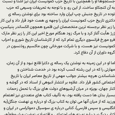
جستجوها او را همچنین با تاریخ حزب کمونیست ایران نیز آشنا و نسبت
به آن کنجکاو ساخت. از این رو، و با توجه به تحریفات وسیعی که حزب
توده در تاریخ جنبش چپ ایران وارد ساخته بود برای نوشتن رساله ی
دکتری تاریخ حزب کمونیست ایران را وجهه ی همت خود قرار داد و این کار
را زیر نظر برجسته ترین متخصصان این قلمرو همچون الکساندر بِنیکسِن،
ژرژ هاُبت آغاز کرد و با مرگ زود هنگام مورخ اخیر این کار را زیر نظر مارک
فرو مورخ فرانسوی دیگری تمام کرد که از کارشناسان تاریخ شوری و احزاب
کمونیست نیز هست، و با شرکت مورخانی چون ماکسیم رودَنسون در
گروه داوران از آن دفاع کرد.
اما او در این زمینه به نوشتن یک رساله ی دکترا قانع نبود و از آن زمان،
مهارتی را که در این رشته کسب کرده بود در خدمت شناختن و
شناساندن هرچه بیشتر جوانب مهمی از تاریخ معاصر ایران یا تاریخ
اجتماعی کشور قرار داد. علاوه بر انتشار انبوهی از اسناد که در گوشه و
کنار جهان، بویژه در میان آرشیوهای دولت های بزرگ با تحمل زحمات
بسیار بدان ها دست یافته بود، به تألیف کتاب های متعددی نیز اهتمام
ورزید که از میان آنها می توان به کتاب بزرگ او درباره ی نهضت جنگل(به
انگلیسی و سپس فارسی)، کتابی درباره ی سوسیال دموکراسی در ایران و
کتاب دیگری درباره زمینه های اجتماعی و اقتصادی نهضت مشروطه(هر