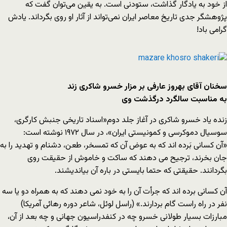
از خود به یادگار گذاشت، ستودنی است. به یقین می‌توان گفت که
پژوهشگر جدی تاریخ معاصر ایران نمی‌تواند از آثار او روی بگرداند. یادش
گرامی باد!
سخنان آقای بهروز عارفی بر مزار خسرو شاکری زند
به مناسبت سالگرد درگذشت وی
زنده یاد خسرو شاکری در آغاز جلد دوم«اسناد تاریخی جنبش کارگری،
سوسیال دموکرسی و کمونیستی ایران»، در سال ۱۹۷۲ نوشته است:
«آن کسانی بَرده اند که به عوض آن که تمسخر، طعن، دشنام و تهدید را به
جان بخرند، ترجیح می دهند که ساکت و خاموش از حقیقت روی
بگردانند. حقیقتی که حتما بایستی در باره آن بیاندیشند.
آن کسانی برده اند که جرأت آن را به خود نمی دهند که به همراه دو یا سه
نفر در راه راست گام بردارند.» (راسل لوئل، شاعر دوره رهائی آمریکا)
مبارزات بسیار طولانی خسرو چه در کنفدراسیون جهانی و چه بعد از آن،