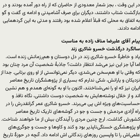
در این وقت ، بجز شمار معدودی از حاضران که از راه دور آمده بودند و در
بازگشت شتاب داشتند، دیگران برای صرف آشامیدنی و ادامه ی گفت و گو
به اتفاق به محلی که قبلاً اعلام شده بود رفتند و مدتی به این گردهمایی
ادامه دادند.
پیام آقای علیرضا مناف زاده به مناسبت
سالگرد درگذشت خسرو شاکری زند
یاد و خاطرۀ خسرو شاکری زند در دل دوستان و هم‌رزمانش زنده است.
اما آیا جز این نیز می‌شد انتظار داشت؟ جاذبۀ شخصیت آن مرد چنان بود
که وقتی با او هم‌سخن می‌شدی، دیگر نمی‌توانستی از او روی برتابی. جدا از
نزدیکان و یارانش، شکی ندارم که بسیاری از پژوهشگران تاریخ معاصر
ایران نیز که او را نمی‌شناختند، اکنون با او به گونه‌ای همدم و هم نشین
اند و از خلال نوشته‌هایش به شخصیت دوست داشتنی، نگاه نافذ و
حساسیت‌های ویژه اش پی می‌برند. خسرو شاکری عمر گرانقدرش را در
راه آزادی مردمش و جست و جو در گوشه‌های تاریک تاریخ معاصر
کشورش گذاشت. ارج چنین مردی را آیندگان بیش از ما خواهند شناخت.
او پژوهشگری خستگی‌ناپذیر بود و کند و کاو‌ها و جست و جوگری‌های
علمی‌اش را تا واپسین روزهای زندگانی اش ادامه داد. آنچه در حوزۀ تاریخ