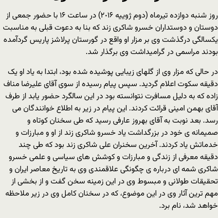
روز شنبه دوازده تیرماه (دوم ژوییه ٢٠١۶) در ساعت ١۶ با حضور جمعی از
دوستان و دوستداران خسرو شاکری زند که بنا به دعوت قبلی به مناسبت
یکسالگی درگذشت وی بر مزار او واقع در گورستان پرلاشز پاریس گردآمده
بودند مراسمی در گرامیداشت وی برگذار شد.
در حالی که مزار وی از گلهای زیبایی پوشیده شده بود، ابتدا به یاد او یک
دقیقه سکوت اعلام گردید. سپس پیام رسیده از سوی آقای علیرضا مناف
زاده که به دلیل مسافرت نتوانسته بود در این سالگرد حضور یابد از طرف
آقای بهمن امینی قرائت کردند. این پیام در زیر به اطلاع خوانندگان می
رسد. بعد نوبت به آقای بهروز عارفی رسید که طی سخنان کوتاه و
صمیمانه ی خود در بزرگداشت یاد خسرو شاکری زند از او و مبارزات و
خدماتش یاد کردند. آخرین سخنران علی شاکری زند بود که طی چند
دقیقه معرفی از زندگی و مبارزات و کوشش های سیاسی و علمی خسرو
شاکری شمه ای درباره ی چگونگی علاقمندی وی به تاریخ معاصر ایران و
تحقیقات طولانی و مبسوط وی در این زمینه سخن گفت و از بخشی از
مهم ترین آثار وی در این موضوع، که در سخنان کامل وی در زیر ملاحظه
خواهد شد، نام برد.