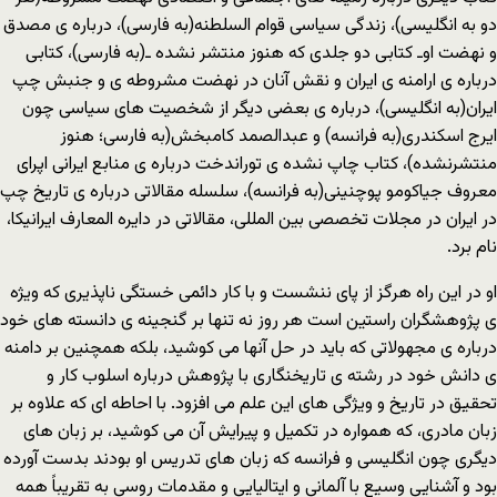
دو به انگلیسی)، زندگی سیاسی قوام السلطنه(به فارسی)، درباره ی مصدق
و نهضت اوـ کتابی دو جلدی که هنوز منتشر نشده ـ(به فارسی)، کتابی
درباره ی ارامنه ی ایران و نقش آنان در نهضت مشروطه ی و جنبش چپ
ایران(به انگلیسی)، درباره ی بعضی دیگر از شخصیت های سیاسی چون
ایرج اسکندری(به فرانسه) و عبدالصمد کامبخش(به فارسی؛ هنوز
منتشرنشده)، کتاب چاپ نشده ی توراندخت درباره ی منابع ایرانی اپرای
معروف جیاکومو پوچنینی(به فرانسه)، سلسله مقالاتی درباره ی تاریخ چپ
در ایران در مجلات تخصصی بین المللی، مقالاتی در دایره المعارف ایرانیکا،
نام برد.
او در این راه هرگز از پای ننشست و با کار دائمی خستگی ناپذیری که ویژه
ی پژوهشگران راستین است هر روز نه تنها بر گنجینه ی دانسته های خود
درباره ی مجهولاتی که باید در حل آنها می کوشید، بلکه همچنین بر دامنه
ی دانش خود در رشته ی تاریخنگاری با پژوهش درباره اسلوب کار و
تحقیق در تاریخ و ویژگی های این علم می افزود. با احاطه ای که علاوه بر
زبان مادری، که همواره در تکمیل و پیرایش آن می کوشید، بر زبان های
دیگری چون انگلیسی و فرانسه که زبان های تدریس او بودند بدست آورده
بود و آشنایی وسیع با آلمانی و ایتالیایی و مقدمات روسی به تقریباً همه