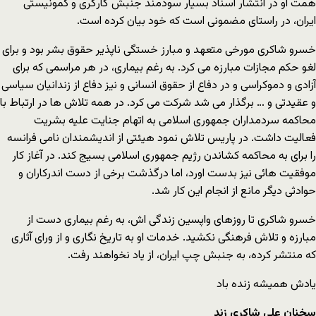
همت او در انتشار اسناد بسیار سودمند جنبش گارگری و کمونیستی
ایران، در راستای مضمونی است که خود بیان کرده است.
خسرو شاکری مورخی متعهد و مبارز خستگی ناپذیر حقوق بشر بود و برای
لغو حکم مجازات مبارزه می کرد. به رغم بیماری، در هر مراسمی که برای
آزادی و دموکراسی و در دفاع از حقوق انسانی و نیز دفاع از زندانیان سیاسی
و عقیدتی و … برگذار می شد شرکت می کرد. در همه تلاش ها در ارتباط با
محاکمه سردمداران جمهوری اسلامی به اتهام جنایت علیه بشریت
فعالیت داشت. در پاریس تلاش نمود هیئتی از اندیشمندان نامی فرانسه
را برای به محاکمه کشاندن رژیم جمهوری اسلامی بسیج کند. در آغاز کار
موفقیت هائی نیز بدست اورد، اما درگذشت برخی از دست اندرکاران و
حوادثی دیگر مانع از انجام این کار شد.
خسرو شاکری تا روزهای واپسین زندگی اش، به رغم بیماری دست از
مبارزه و تلاش فرهنگی نکشید. خدمات او به تاریخ نگاری و از ورای آثاری
که منتشر کرده، به جنبش چپ ایران، از یاد نخواهند رفت.
یادش همیشه زنده باد
سخنان علی شاکری زند