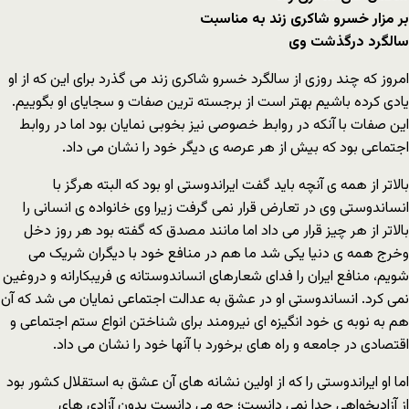
بر مزار خسرو شاکری زند به مناسبت
سالگرد درگذشت وی
امروز که چند روزی از سالگرد خسرو شاکری زند می گذرد برای این که از او
یادی کرده باشیم بهتر است از برجسته ترین صفات و سجایای او بگوییم.
این صفات با آنکه در روابط خصوصی نیز بخوبی نمایان بود اما در روابط
اجتماعی بود که بیش از هر عرصه ی دیگر خود را نشان می داد.
بالاتر از همه ی آنچه باید گفت ایراندوستی او بود که البته هرگز با
انساندوستی وی در تعارض قرار نمی گرفت زیرا وی خانواده ی انسانی را
بالاتر از هر چیز قرار می داد اما مانند مصدق که گفته بود هر روز دخل
وخرج همه ی دنیا یکی شد ما هم در منافع خود با دیگران شریک می
شویم، منافع ایران را فدای شعارهای انساندوستانه ی فریبکارانه و دروغین
نمی کرد. انساندوستی او در عشق به عدالت اجتماعی نمایان می شد که آن
هم به نوبه ی خود انگیزه ای نیرومند برای شناختن انواع ستم اجتماعی و
اقتصادی در جامعه و راه های برخورد با آنها خود را نشان می داد.
اما او ایراندوستی را که از اولین نشانه های آن عشق به استقلال کشور بود
از آزادیخواهی جدا نمی دانست؛ چه می دانست بدون آزادی های