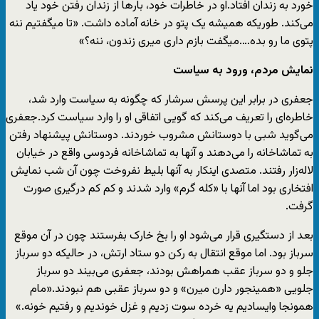
خورد به زندان افتاد.او در خاطرات خود، بارها از زندان رفتن خود یاد
می‌کند. طوریکه همیشه یک پتو در خانه آماده داشت. «تا میگفتیم ننه
پتوی ما رو بده….میگفت بازم داری میری زندون، ننه؟»
نمایش مردم، ورود به سیاست
جعفری در برابر این پرسش سرشار که چگونه به سیاست وارد شد،
خاطره‌ای را تعریف می‌کند که گویی اتفاقی او را وارد سیاست کرد.جعفری
می‌گوید شبی با دوستانش مشروب خوردند. دوستانش پیشنهاد رفتن
به تماشاخانه را می‌دهند و آنها به تماشاخانه فردوسی واقع در خیابان
لاله‌زار رفتند. متصدی اینکار به آنها بلیط نفروخت چون آن شب نمایش
افتخاری بود اما آنها با «کله گرم» وارد شدند و کم کم درگیری صورت
گرفت.
بعد از دستگیری قرار می‌شود او را بخ خارک بفرستند چون در آن موقع
سرباز بود. اما موقع انتقال به رکن دو ستاد ارتش، در حالیکه دو سرباز
جلو و دو سرباز عقب همراهش بودند، جعفری می‌بیند دو سرباز
جلویی «همینجور دارن میرن» و دو سرباز عقبی هم نبودند.«مام
همونجا وایسادیم یه خرده سوت زدیم و غزل خوندیم و رفتیم خونه.»