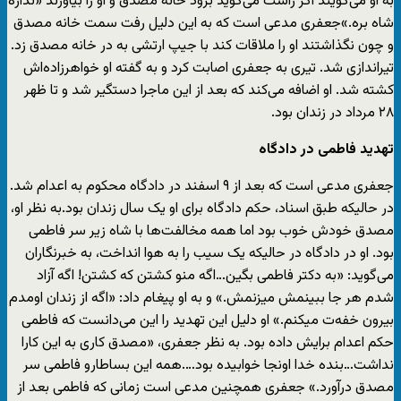
به او می‌گویند اگر راست می‌گوید برود خانه مصدق و او را بیاورند «نذاره
شاه بره.»جعفری مدعی است که به این دلیل رفت سمت خانه مصدق
و چون نگذاشتند او را ملاقات کند با جیپ ارتشی به در خانه مصدق زد.
تیراندازی شد. تیری به جعفری اصابت کرد و به گفته او خواهرزاده‌اش
کشته شد. او اضافه می‌کند که بعد از این ماجرا دستگیر شد و تا ظهر
۲۸ مرداد در زندان بود.
تهدید فاطمی در دادگاه
جعفری مدعی است که بعد از ۹ اسفند در دادگاه محکوم به اعدام شد.
در حالیکه طبق اسناد، حکم دادگاه برای او یک سال زندان بود.به نظر او،
مصدق خودش خوب بود اما همه مخالفت‌ها با شاه زیر سر فاطمی
بود. او در دادگاه در حالیکه یک سیب را به هوا انداخت، به خبرنگاران
می‌گوید: «به دکتر فاطمی بگین…اگه منو کشتن که کشتن! اگه آزاد
شدم هر جا ببینمش میزنمش.» و به او پیغام داد: «اگه از زندان اومدم
بیرون خفه‌ت میکنم.» او دلیل این تهدید را این می‌دانست که فاطمی
حکم اعدام برایش داده بود. به نظر جعفری، «مصدق کاری به این کارا
نداشت…بنده خدا اونجا خوابیده بود….همه این بساطارو فاطمی سر
مصدق درآورد.» جعفری همچنین مدعی است زمانی که فاطمی بعد از