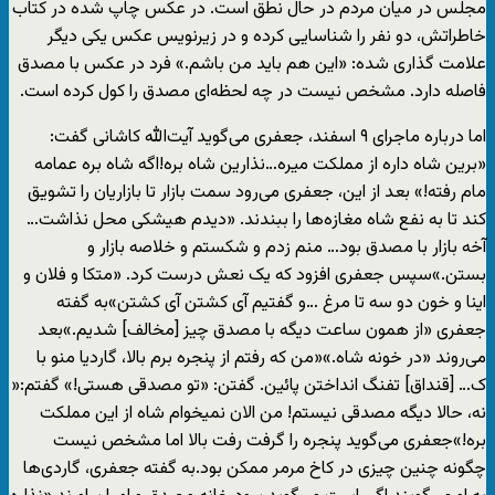
مجلس در میان مردم در حال نطق است. در عکس چاپ شده در کتاب
خاطراتش، دو نفر را شناسایی کرده و در زیرنویس عکس یکی دیگر
علامت گذاری شده: «این هم باید من باشم.» فرد در عکس با مصدق
فاصله دارد. مشخص نیست در چه لحظه‌ای مصدق را کول کرده است.
اما درباره ماجرای ۹ اسفند، جعفری می‌گوید آیت‌الله کاشانی گفت:
«برین شاه داره از مملکت میره…نذارین شاه بره!اگه شاه بره عمامه
مام رفته!» بعد از این، جعفری می‌رود سمت بازار تا بازاریان را تشویق
کند تا به نفع شاه مغازه‌ها را ببندند. «دیدم هیشکی محل نذاشت…
آخه بازار با مصدق بود… منم زدم و شکستم و خلاصه بازار و
بستن.»سپس جعفری افزود که یک نعش درست کرد. «متکا و فلان و
اینا و خون دو سه تا مرغ …و گفتیم آی کشتن آی کشتن»به گفته
جعفری «از همون ساعت دیگه با مصدق چیز [مخالف] شدیم.»بعد
می‌روند «در خونه شاه.»«من که رفتم از پنجره برم بالا، گاردیا منو با
ک… [قنداق] تفنگ انداختن پائین. گفتن: «تو مصدقی هستی!» گفتم:«
نه، حالا دیگه مصدقی نیستم! من الان نمیخوام شاه از این مملکت
بره!»جعفری می‌گوید پنجره را گرفت رفت بالا اما مشخص نیست
چگونه چنین چیزی در کاخ مرمر ممکن بود.به گفته جعفری، گاردی‌ها