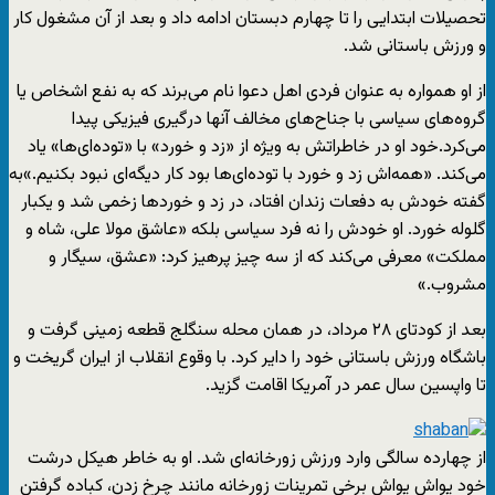
تحصیلات ابتدایی را تا چهارم دبستان ادامه داد و بعد از آن مشغول کار
و ورزش باستانی شد.
از او همواره به عنوان فردی اهل دعوا نام می‌برند که به نفع اشخاص یا
گروه‌های سیاسی با جناح‌های مخالف آنها درگیری فیزیکی پیدا
می‌کرد.خود او در خاطراتش به ویژه از «زد و خورد» با «توده‌ای‌ها» یاد
می‌کند. «همه‌اش زد و خورد با توده‌ای‌ها بود کار دیگه‌ای نبود بکنیم.»به
گفته خودش به دفعات زندان افتاد، در زد و خوردها زخمی شد و یکبار
گلوله خورد. او خودش را نه فرد سیاسی بلکه «عاشق مولا علی، شاه و
مملکت» معرفی می‌کند که از سه چیز پرهیز کرد: «عشق، سیگار و
مشروب.»
بعد از کودتای ۲۸ مرداد، در همان محله سنگلج قطعه زمینی گرفت و
باشگاه ورزش باستانی خود را دایر کرد. با وقوع انقلاب از ایران گریخت و
تا واپسین سال‌ عمر در آمریکا اقامت گزید.
از چهارده سالگی وارد ورزش زورخانه‌ای شد. او به خاطر هیکل درشت
خود یواش یواش برخی تمرینات زورخانه مانند چرخ زدن، کباده گرفتن