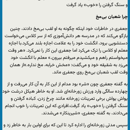
و سنگ گرفتن را «خوب» یاد گرفت
چرا شعبان بی‌مخ
جعفری در خاطرات خود اینکه چگونه به او لقب بی‌مخ دادند، چنین
بازگو می‌کند که در مدرسه هر دانش‌آموزی که از سر کلاس می‌خواست
دستشویی برود، انگشت خود را به علامت اجازه بلند می‌کرد.با اجازه
معلم او کلاس را ترک می‌کرد اما جعفری این کار را نمی‌کرد. «هر وقت
میخواستم راهم و میکشیدم میرفتم بیرون.» معلم با انگشت خود
می‌زد به شقیقه‌ خود و می‌گفت: «مخش خرابه، مخ نداره.»از همان
وقت لقب شعبان بی‌مخ روی جعفری ماند.
به گفته جعفری چون «شر» بود مدام از این کار به آن کار می‌رفت و از
چهارده سالگی وارد ورزش زورخانه‌ای شد. او به خاطر هیکل درشت خود
یواش یواش برخی تمرینات زورخانه مانند چرخ زدن، کباده گرفتن و
سنگ گرفتن را «خوب» یاد گرفت.افرادی که این تمرینات را خوب انجام
می‌دادند، به گفته جعفری، «شیرینکار» می‌شدند.
سپس مدتی زورخانه‌ای را اداره کرد تا این که برای اولین بار به خاطر زد و