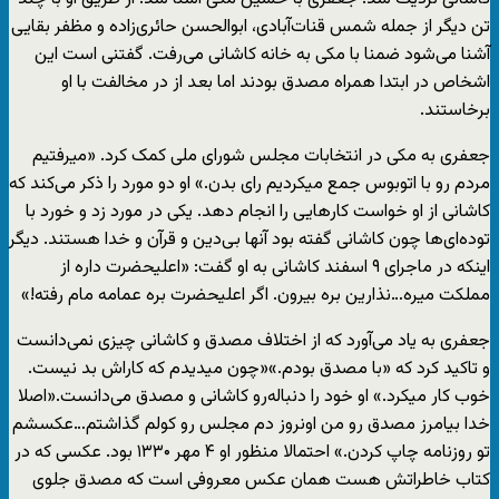
تن دیگر از جمله شمس قنات‌آبادی، ابوالحسن حائری‌زاده و مظفر بقایی
آشنا می‌شود ضمنا با مکی به خانه کاشانی می‌رفت. گفتنی است این
اشخاص در ابتدا همراه مصدق بودند اما بعد از در مخالفت با او
برخاستند.
جعفری به مکی در انتخابات مجلس شورای ملی کمک کرد. «میرفتیم
مردم رو با اتوبوس جمع میکردیم رای بدن.» او دو مورد را ذکر می‌کند که
کاشانی از او خواست کارهایی را انجام دهد. یکی در مورد زد و خورد با
توده‌ای‌ها چون کاشانی گفته بود آنها بی‌دین و قرآن و خدا هستند. دیگر
اینکه در ماجرای ۹ اسفند کاشانی به او گفت: «اعلیحضرت داره از
مملکت میره…نذارین بره بیرون. اگر اعلیحضرت بره عمامه مام رفته!»
جعفری به یاد می‌آورد که از اختلاف مصدق و کاشانی چیزی نمی‌دانست
و تاکید کرد که «با مصدق بودم.»«چون میدیدم که کاراش بد نیست.
خوب کار میکرد.» او خود را دنباله‌رو کاشانی و مصدق می‌دانست.«اصلا
خدا بیامرز مصدق رو من اونروز دم مجلس رو کولم گذاشتم…عکسشم
تو روزنامه چاپ کردن.» احتمالا منظور او ۴ مهر ۱۳۳۰ بود. عکسی که در
کتاب خاطراتش هست همان عکس معروفی است که مصدق جلوی