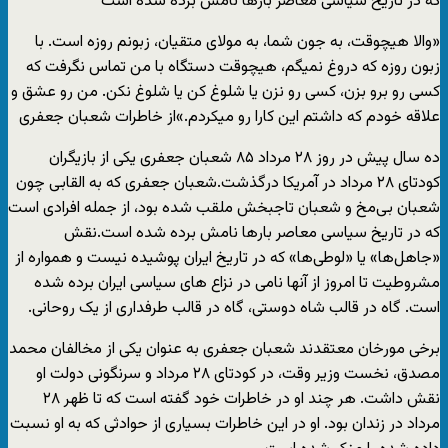
که در تاریخ سیاسی معاصر بارها نامش برده شده است
«والا هیچوقت، به جون شما، به مولای متقیان، زبونم روزه است. با
زبون روزه که دروغ نمیگم، هیچوقت دستگاه با من تماس نگرفت که
کسی رو برو بزن، کسی رو نزن یا شلوغ کن یا شلوغ نکن. من رو عشق و
علاقه خودم که داشتم این کارا رو میکردم.»از خاطرات شعبان جعفری
ده سال پیش در روز ۲۸ مرداد ۸۵ شعبان جعفری یکی از بازیگران
کودتای ۲۸ مرداد در آمریکا درگذشت.شعبان جعفری که به القابی چون
شعبان بی‌مخ و شعبان تاجبخش ملقب شده بود، از جمله افرادی است
که در تاریخ سیاسی معاصر بارها نامش برده شده است.نقش
«جاهل‌ها» یا «لوطی‌ها» که در تاریخ ایران پوشیده نیست و همواره از
مشروطیت تا امروز از آنها نامی در نزاع های سیاسی ایران برده شده
است. گاه در قالب شاه دوستی، گاه در قالب طرفداری از یک روحانی.
برخی مورخان معتقدند شعبان جعفری به عنوان یکی از مخالفان محمد
مصدق، نخست وزیر وقت، در کودتای ۲۸ مرداد و سرنگونی دولت او
نقش داشت. هر چند او در خاطرات خود گفته است که تا ظهر ۲۸
مرداد در زندان بود. او در این خاطرات بسیاری از حوادثی که به او نسبت