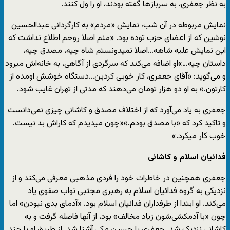
به نظر جعفری، به سربازها گفته بودند، او را ول کنند.
نمایش مربوطه در آن شب، نمایش «مردم» به کارگردانی عبدالحسین
نوشین که از اعضای حزب توده بود. «منم اصلا روحم اطلاع نداشت که
این نمایش علیه شاهه…اصلا نمیدونستم شاه چیه، مصدق چیه،
داستان چیه…»او اضافه می‌کند که سرگردی از آگاهی، به خانه‌اش می‎رود
و می‌گوید: «آقای جعفری، کار خوبی کردین…دستگاه خوشش اومده از
کارتون.» به او دو هزار تومان می‌دهند که مدتی از تهران غایب شود.
جعفری به یاد می‌آورد که از اختلاف مصدق و کاشانی چیزی نمی‌دانست
و تاکید کرد که «با مصدق بودم.»«چون میدیدم که کاراش بد نیست.
خوب کار میکرد.»
فدائیان اسلام و کاشانی
جعفری همچنین در خاطرات خود را فردی مذهبی معرفی می‌کند و از
نزدیکی به گروه فدائیان اسلام به رهبری مجتبی نواب صفوی یاد
می‌کند. او ابتدا از طرفداران فدائیان اسلام بود. «آدمای بدی نبودن» اما
چون «با آدمکشی‌شون زیاد مخالف» بود، از آنها فاصله گرفت و به
کاشانی نزدیک‌ شد. جعفری با حسین مکی آشنا شد. از طریق او با چند