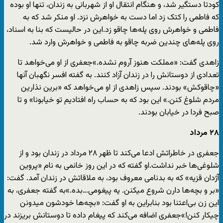
کودتا دستگیر شد، و هنگام انتقال او از شهربانی به زندان، تنها او بوده
که فاطمی را کتک زد اما دست به خواهرش نزد. او منکر شد که به
فاطمی و خواهرش روی پله‌ها چاقو زد.این در حالیست که بنا به اسناد،
روی پله‌های چندین ضربه چاقو به فاطمی و خواهرش وارد شد.
زاهدی گفت: «مملکت هنوز آروم نشده.»جعفری از او می‌خواهد تا
تعدادی از دوستانش را در زندان آزاد کنند. به گفته افسر نگهبان آنها
«چاقوکش» بودند. سپس زاهدی از او می‌خواهد که «برین نذارین
مردم شلوغ کنن.» این بود که به حساب راه افتادیم تو خیابونا» و تا
صبح فردا در خیابان بودند.
۲۸ مرداد
جعفری در خاطراتش ادعا می‌کند تا ظهر ۲۸ مرداد در زندان بود و از
شلوغی‌ها خبر نداشت.او گفته که در این روز خانمی به نام «پروین
آژدان قزیه» که به بدنامی معروف بود، به ملاقاتش در زندان آمد. گفت:
«بر و بچه‌ها دارن شروع میکنن. یه پیغومی…بده.»به گفته جعفری، به
این زن بی‌اعتنا بود بنابراین به او گفت: «بچه‌ها خودشون میدونن
چیکار کنن!»جعفری اضافه می‌کند که پیغام داده تا دوستانش بریزند در