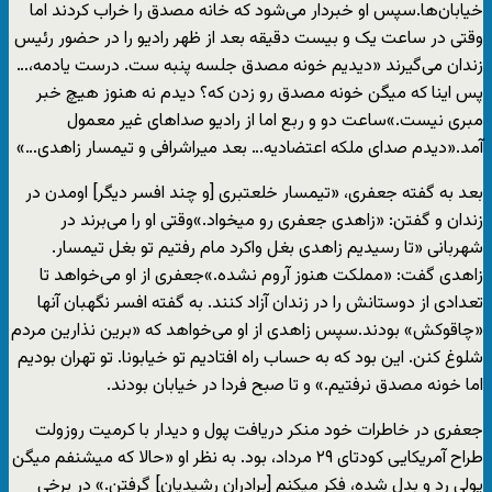
خیابان‌ها.سپس او خبردار می‌شود که خانه مصدق را خراب کردند اما
وقتی در ساعت یک و بیست دقیقه بعد از ظهر رادیو را در حضور رئیس
زندان می‌گیرند «دیدیم خونه مصدق جلسه پنبه ست. درست یادمه،…
پس اینا که میگن خونه مصدق رو زدن که؟ دیدم نه هنوز هیچ خبر
مبری نیست.»ساعت دو و ربع اما از رادیو صداهای غیر معمول
آمد.«دیدم صدای ملکه اعتضادیه… بعد میراشرافی و تیمسار زاهدی…»
بعد به گفته جعفری، «تیمسار خلعتبری [و چند افسر دیگر] اومدن در
زندان و گفتن: «زاهدی جعفری رو میخواد.»وقتی او را می‌برند در
شهربانی «تا رسیدیم زاهدی بغل واکرد مام رفتیم تو بغل تیمسار.
زاهدی گفت: «مملکت هنوز آروم نشده.»جعفری از او می‌خواهد تا
تعدادی از دوستانش را در زندان آزاد کنند. به گفته افسر نگهبان آنها
«چاقوکش» بودند.سپس زاهدی از او می‌خواهد که «برین نذارین مردم
شلوغ کنن. این بود که به حساب راه افتادیم تو خیابونا. تو تهران بودیم
اما خونه مصدق نرفتیم.» و تا صبح فردا در خیابان بودند.
جعفری در خاطرات خود منکر دریافت پول و دیدار با کرمیت روزولت
طراح آمریکایی کودتای ۲۹ مرداد، بود. به نظر او «حالا که میشنفم میگن
پولی رد و بدل شده، فکر میکنم [برادران رشیدیان] گرفتن.» در برخی