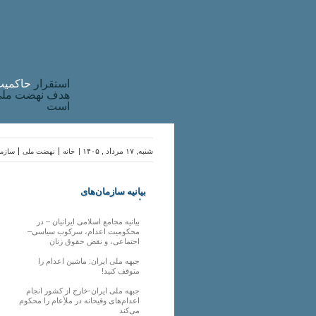
استقرار
حاکميت
هدف نهضت ملی 
است
شنبه, ۱۷ مرداد , ۱۴۰۵ |
خانه
نهضت ملی
سازما
بیانیه سازمان‌های
ملی
بیانیه مجامع اسلامی ایرانیان – در
محکومیت اعدام، سرکوب سیاسی–
اجتماعی، و نقض حقوق زنان
جبهه ملی ایران: ماشین اعدام را
متوقف کنید!
جبهه ملی ایران-خارج از کشور انجام
اعدام‌های وقیحانه در ملأِعام را محکوم
می‌کند