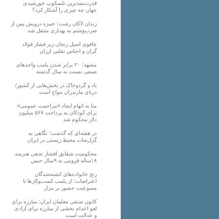
قدرت‌مندترین تلسکوپ خورشیدی
جهان چه چیزی را آشکار کرد؟
زندان لاکان رشت؛ حمزه درویش پس از
ضرب‌وشتم به بهداری منتقل شد
چاقوی اصیل زنجان زیر فشار فولاد
گران و اجناس تقلبی ارزان
مشهد؛ ۲۰ برابر شدن پلمب واحدهای
صنفی نسبت به سال گذشته
باد و گردوخاک در بخش‌هایی از کشور/
دریای مازندران مواج است
متا به اتهام ایجاد «مزاحمت عمومی»
برای کودکان به پرداخت ۵۶۷ میلیون
دلار محکوم شد
در هفته‌ای که گذشت؛ نگاهی به
گزارشات محیط زیستی در ایران
محکومیت شقایق افشار نجفی هنرمند
۱۸ساله قزوینی به ۹سال حبس
رنج خانواده‌های کشته‌شدگان
اعتراضات؛ از پلمب کسب‌وکارها تا
ممنوعیت حضور بر مزار
کانون صنفی معلمان ایران: مبارزه برای
لغو اعدام بخشی از مبارزه برای آزادی
و عدالت است