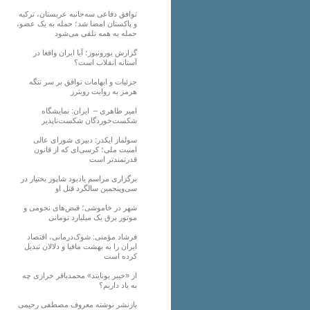
توافق دفاعی سه‌جانبه عربستان، ترکیه
و پاکستان امضا شد؛ حمله به یک عضو،
حمله به همه تلقی می‌شود
گزارش یورونیوز؛ آیا ایران واقعا در
آستانه انقلاب است؟
جزئیات و ابهامات توافق بر سر تنگه
هرمز به روایت رویترز
امیر طاهری – ایران: نمایشگاه
شکست‌خوردگان شکست‌ناپذیر
سولماز ایکدر: دبیری شورای عالی
امنیت ملی؛ کرسی‌ای که از قانون
قدرتمندتر است
برگزاری مراسم یادبود شاپور بختیار در
سی‌وپنجمین سالگرد قتل او
شهر در خاموشی؛ قبض‌های نجومی و
موتور برق یک میلیارد تومانی
فرشاد مؤمنی: شوک‌درمانی، اقتصاد
ایران را به بهشت مافیا و دلالان تبدیل
کرده است
از «خیبر یونایتد» محمدباقر خرازی چه
به یاد داریم؟
بازنشر نوشته معروف مصطفی رحیمی