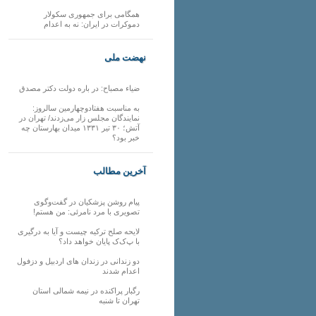
همگامی برای جمهوری سکولار
دموکرات در ایران: نه به اعدام
نهضت ملی
ضیاء مصباح: در باره دولت دکتر مصدق
به مناسبت هفتادوچهارمین سالروز:
نمایندگان مجلس زار می‌زدند/ تهران در
آتش؛ ۳۰ تیر ۱۳۳۱ میدان بهارستان چه
خبر بود؟
آخرین مطالب
پیام روشن پزشکیان در گفت‌و‌گوی
تصویری با مرد نامرئی: من هستم!
لایحه صلح ترکیه چیست و آیا به درگیری
با پ‌ک‌ک پایان خواهد داد؟
دو زندانی در زندان های اردبیل و دزفول
اعدام شدند
رگبار پراکنده در نیمه شمالی استان
تهران تا شنبه