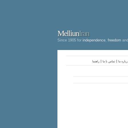
Melliun
Iran
Since 1905 for
independence
,
freedom
an
رباره ما
تماس با ما
راهنما