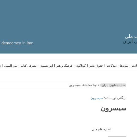
 ملی
ایران
d
democracy
in
Iran
ن‌ها
پیوندها
دیدگاه‌ها
حقوق بشر
گوناگون
فرهنگ و هنر
اپوزیسیون
معرفی کتاب
بین المللی
د
سایت ملیون ایران
> Articles by: سیسرون
بایگانی نویسنده:
سیسرون
سیسرون
اندازه قلم متن