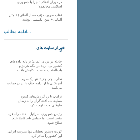
در دوران انقلاب: چرا با جمهوری
اسلامی مخالفم؟
نقاب ضرورت (ترجمه از آلمانی) + متن
آلمانی + متن انگلیسی نوشته
ادامه مطالب...
خبر از سایت های
دیگر
حادثه در دریای عمان؛ بر پایه داده‌های
کشتیرانی، تردد در تنگه هرمز و
باب‌المندب به شدت کاهش یافت
نظرسنجی جدید: تنها یک‌سوم
آمریکایی‌ها از ادامه جنگ با ایران حمایت
می‌کنند
ترامپ با رد گزارش‌های کمبود
تسلیحات، افشاگران را به زندان
طولانی مدت تهدید کرد
رئیس‌ جمهوری اسرائیل: نقشه راه غزه
مثبت است اما حماس باید کاملا خلع
سلاح شود
کویت دستور تعطیلی تنها مدرسه ایرانی
این کشور را صادر کرد