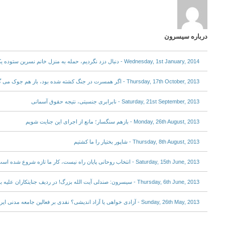
درباره سیسرون
Wednesday, 1st January, 2014 - دنبال دزد نگردیم، حمله به منزل خانم نسرین ستوده یک هشدار است!
Thursday, 17th October, 2013 - اگر همسرت در جنگ کشته شده بود، باز هم جوک می گفتی؟
Saturday, 21st September, 2013 - نابرابری جنسیتی، نتیجه حقوق آسمانی
Monday, 26th August, 2013 - بازهم سنگسار؛ مانع از اجرای این جنایت شویم
Thursday, 8th August, 2013 - شاپور بختیار را ما کشتیم
Saturday, 15th June, 2013 - انتخاب روحانی پایان راه نیست، کار ما تازه شروع شده است
Thursday, 6th June, 2013 - سیسرون: صندلی آیت الله بزرگ! در ردیف جنایتکاران علیه بشریت برای همیشه محفوظ خواهد ماند
Sunday, 26th May, 2013 - آزادی خواهی یا آزاد اندیشی؟ نقدی بر فعالین جامعه مدنی ایران